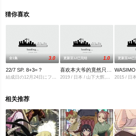
剧情已揭晓（全12集），手机免费观看高清无删减完整版
动漫全集就上飘花影院，更多剧情信息可移步至豆瓣动
猜你喜欢
漫、电视猫或剧情网等平台了解。
3.0
1.0
全1集
更新至12已完结
更新至44已
22/7 SP. 8+3=？
喜欢本大爷的竟然只有你一个?
WASIMO
結成日の12月24日にファンの前で復活を遂げた22/7。翌日、
2019 / 日本 / 山下大辉,户松遥,白
2015 /
相关推荐