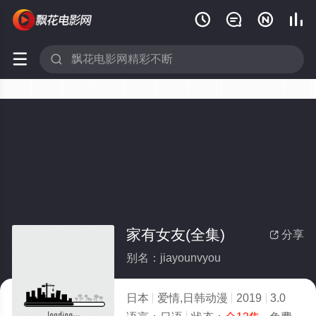






家有女友(全集)
分享

别名：jiayounvyou
日本
爱情,日韩动漫
2019
3.0