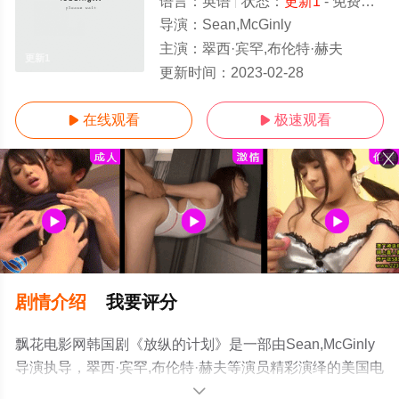
语言：
英语
状态：
更新1
- 免费在线观看
导演：
Sean,McGinly
主演：
翠西·宾罕,布伦特·赫夫
更新1
更新时间：
2023-02-28
在线观看
极速观看


剧情介绍
我要评分
飘花电影网韩国剧《放纵的计划》是一部由Sean,McGinly
导演执导，翠西·宾罕,布伦特·赫夫等演员精彩演绎的美国电
视剧，手机免费观看高清无删减完整版电视剧全集就上飘
