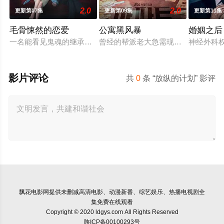
2.0
2.0
更新第07集
更新第09集
更新第11集
毛骨悚然的恋爱
公寓黑风暴
婚姻之后
一名能看见鬼魂的继承人与一名王牌检察官发现只要轻轻一碰，就
曾经的帮派老大急需现金，于是和有
神经外科
影片评论
共
0
条 “放纵的计划” 影评
飘花电影网
提供未删减高清电影、动漫新番、综艺娱乐、热播电视剧全
集免费在线观看
Copyright © 2020 ldgys.com All Rights Reserved
陕ICP备00100293号