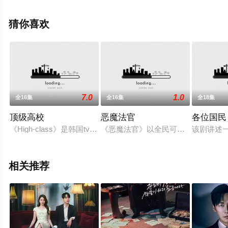
花影院，热播电视剧提前免费观看，更多剧情信息可移步
至豆瓣电视剧、电视猫或剧情网等平台了解。
猜你喜欢
7.0
1.0
全16集
全16集
全18集
顶级高校
恶魔法官
各位国民
《High-class》是韩国tvN于2021年9月6日起播出的月
《恶魔法官》以全民可通过APP参
该剧讲述
相关推荐