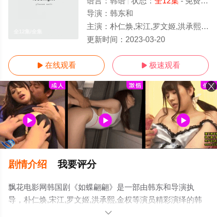
语言：
韩语
状态：
全12集
- 免费在线观看
导演：
韩东和
主演：
朴仁焕,宋江,罗文姬,洪承熙,金权
全12集/全集
更新时间：
2023-03-20
在线观看
极速观看


剧情介绍
我要评分
飘花电影网韩国剧《如蝶翩翩》是一部由韩东和导演执
导，朴仁焕,宋江,罗文姬,洪承熙,金权等演员精彩演绎的韩
国电视剧，大结局剧情已揭晓（全12集），手机免费观看
