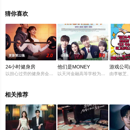
高清无删减完整版电视剧全集就上飘花影院，热播电视剧
提前免费观看，更多剧情信息可移步至豆瓣电视剧、电视
猜你喜欢
猫或剧情网等平台了解。
2.0
9.0
更新第12集
全6集
全11集
24小时健身房
他们是MONEY
游戏公司
以担心过劳的健身房会员们的人生而展开的成长电视剧
以天河金融高等学校为背景，讲述高
由李敏芝
相关推荐