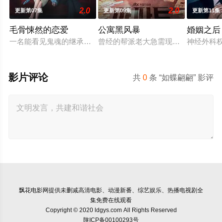
2.0
2.0
更新第07集
更新第09集
更新第11集
毛骨悚然的恋爱
公寓黑风暴
婚姻之后
一名能看见鬼魂的继承人与一名王牌检察官发现只要轻轻一碰，就
曾经的帮派老大急需现金，于是和有
神经外科
影片评论
共
0
条 “如蝶翩翩” 影评
飘花电影网
提供未删减高清电影、动漫新番、综艺娱乐、热播电视剧全
集免费在线观看
Copyright © 2020 ldgys.com All Rights Reserved
陕ICP备00100293号