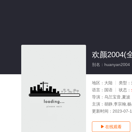
欢颜2004(
别名：huanyan2004
地区：
大陆
类型：
语言：
国语
状态：
导演：
乌兰宝音,夏波
主演：
胡静,李宗翰,杨
更新时间：
2023-07-
在线观看
