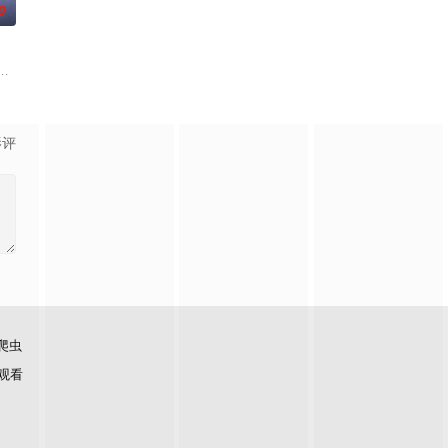
0
手查出诈骗团伙头目
负玄鸟之力的夜族公主，前世相恋遭他任务背叛。魔蛟凤
子剑因不满演习流于形式，假传指令要求真打实抗，虽引发哗然，却获赏识调任3
《平阳公主》。
影评
爬虫
观看