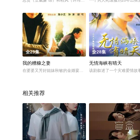
思贤（立威廉 饰）和程风（许玮伦 饰）从小就是认识的朋友。
一个男人死缓服刑20年出狱
全29集
3.0
全28集
我的糟糠之妻
无情海峡有晴天
在婆婆又芳好姐妹秋敏的金婚宴上，叶惠心、陈继平、悦宁、建
该剧叙述了一个灾难爱情故
相关推荐