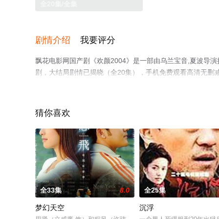
全20集/全集
剧情介绍
我要评分
飘花电影网国产剧《欢颜2004》是一部由乌兰宝音,夏波导演
剧，大结局剧情已揭晓（全20集），手机免费观看高清无删
息可移步至豆瓣电视剧、电视猫或剧情网等平台了解。
猜你喜欢
全33集
8.0
全25集
梦幻天空
沉浮