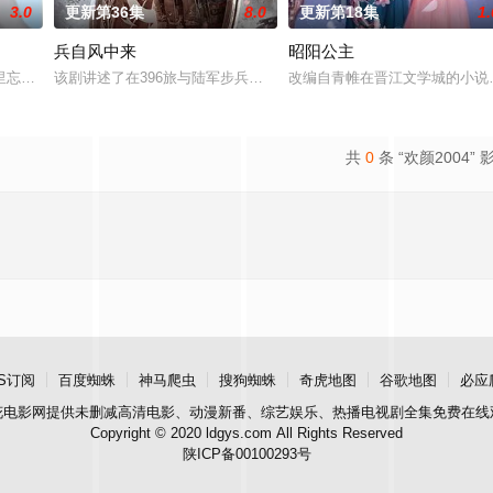
3.0
更新第36集
8.0
更新第18集
1.
兵自风中来
昭阳公主
顾炎带自己用程序员身份卧底电诈集团以求查出未婚妻离奇死亡的真相。两人联
里忘川元神，二人共感相连，一同寻仙草修复肉身。未央动心，却不知自身是身
该剧讲述了在396旅与陆军步兵学院联合举办的小型军事演习中，郭
改编自青帷在晋江文学城的小说
共
0
条 “欢颜2004” 
S订阅
百度蜘蛛
神马爬虫
搜狗蜘蛛
奇虎地图
谷歌地图
必应
花电影网
提供未删减高清电影、动漫新番、综艺娱乐、热播电视剧全集免费在线
Copyright © 2020 ldgys.com All Rights Reserved
陕ICP备00100293号