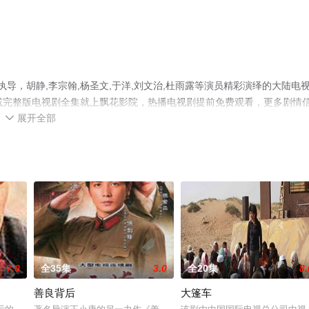
执导，胡静,李宗翰,杨圣文,于洋,刘文治,杜雨露等演员精彩演绎的大陆电
减完整版电视剧全集就上飘花影院，热播电视剧提前免费观看，更多剧情
展开全部

7.0
全35集
3.0
全20集
8.
善良背后
大篷车