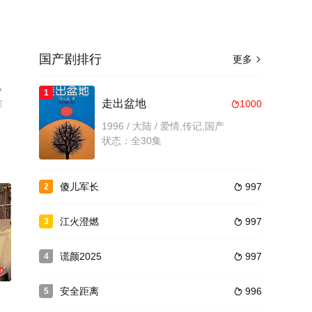
国产剧排行
更多

视
1
信
走出盆地
1000

1996 / 大陆 / 爱情,传记,国产
状态：全30集
傻儿军长
997
2

江火澄燃
997
3

谎颜2025
997
4

0
安全距离
996
5
