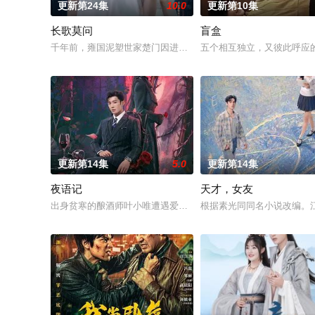
更新第24集
10.0
更新第10集
长歌莫问
盲盒
千年前，雍国泥塑世家楚门因进贡的“十二生肖”离奇流血炸裂，
五个相互独立，又彼此呼应的
更新第14集
5.0
更新第14集
夜语记
天才，女友
出身贫寒的酿酒师叶小唯遭遇爱人程桉、恩师林晚媚的双重背叛
根据素光同同名小说改编。