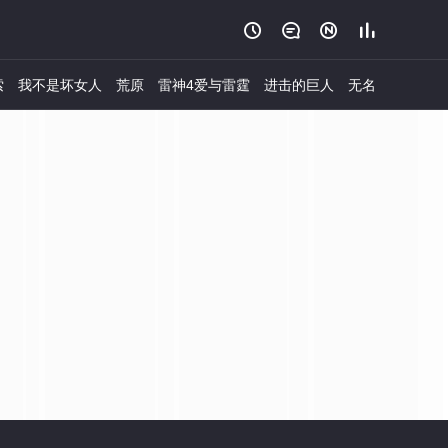




索
我不是坏女人
荒原
雷神4爱与雷霆
进击的巨人
无名