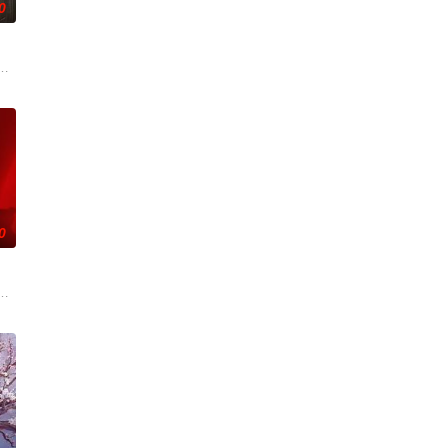
0
瞬间，灵魂跨越千
无用之人”；共享同一具躯体的人格“刮刮乐”；病
技术的支持下，通过摸排、勘查等传统刑侦手段，接连破获数起重案要案的艰难
奇失窃，戏班主横尸戏台，将冷血少帅许又安与昆曲名伶荣筱楠推向不死不休
0
怀心思的豪门众人间
上的喜欢。”那个夜晚，他脸颊微热，还听见自己加速的
”的阴阳宅，江淮被掳走配“阴婚”。他与女探长穆英搭档，侦破阎王娶亲、五鬼
辉，大平王朝有史以来个以女子进士科三元及第入翰林院的奇女子。十年前的