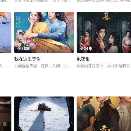
思贤对程风有着深厚的感情，但程风始终将他视为哥哥。程风的梦想是成为一名
后的故事。
著名导演王小康的另一力作《善良背后》再度新鲜出炉，这是一部讲
该剧由中国国际电视总公司中视
7.0
全36集
3.0
全24集
10.
我在这里等你
夙夜集
国、季葳……这几个人，认识的，不认识的，在婚姻里快乐的，无奈的，恐惧的
事。从唐山到香港到台北，再到上海，康小风（袁咏仪饰）和英家杰（佟瑞欣饰
九幽连接天界、魔界、凡间，九幽魂魄都要为了轮回努力修炼，根据
神秘的苍梧国中，大将军羲明畏