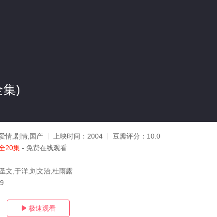
全集)
爱情,剧情,国产
上映时间：
2004
豆瓣评分：
10.0
全20集
- 免费在线观看
圣文,于洋,刘文治,杜雨露
19
极速观看
