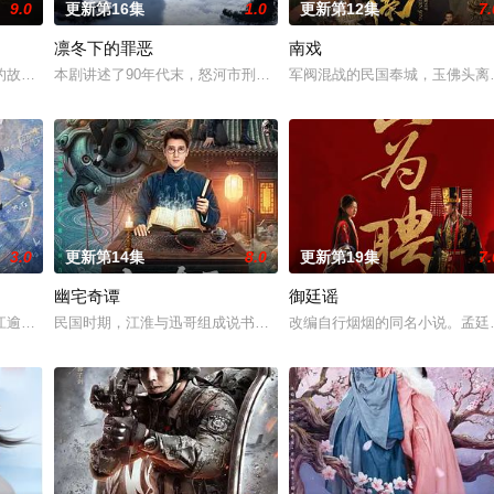
9.0
更新第16集
1.0
更新第12集
7.
凛冬下的罪恶
南戏
惨遭满门流放，楚父以死鸣冤。楚家大小姐楚梓鸢带着滔天恨意，在屠刀落地的
故事——用一场精心策划的“夏令营”完成复仇的受害者；临终前与遗憾和解的“
本剧讲述了90年代末，怒河市刑侦支队在无普及监控、无DNA鉴定
军阀混战的民国奉城，玉佛头离
3.0
更新第14集
8.0
更新第19集
7.
幽宅奇谭
御廷谣
。她从恨意中涅槃重生，借私生女桑落的身份入住程家。她步步为营，周旋在各
江逾白长大以后，林知夏忽然对他说：“江逾白，我喜欢你，哲学和生物学意义
民国时期，江淮与迅哥组成说书班子，偶遇“白天人住屋，晚上鬼占房
改编自行烟烟的同名小说。孟廷