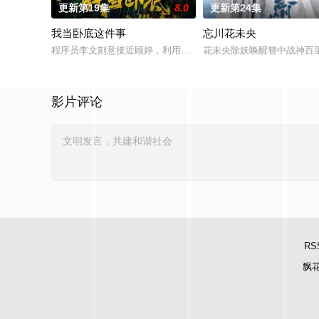
更新第19集
8.0
更新第24集
我当卧底这件事
忘川花未央
程序员李文刻意接近顾婷，利用顾炎女儿奴的属性，请求老炮儿
花未央除妖唤醒簪中战神百
影片评论
RS
飘