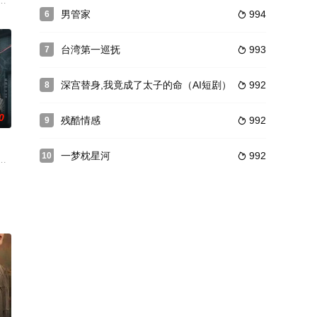
空姐，她的母亲曾
述未婚母亲的奋斗史诗，本剧由保剑锋、陈紫函、马苏等担纲主演，凯丽倾情加
影视制作有限公司与宁夏广电总台联合拍摄。由长春电影制片厂的知名导演李
男管家
994
6

台湾第一巡抚
993
7

深宫替身,我竟成了太子的命（AI短剧）
992
8

0
残酷情感
992
9

一梦枕星河
992
10

……全都因缘际会地
）在生命的经纬线上始终是聚散无常，若即若离。他们从
修炼结果可选命格，古今中外皆可投胎。小霸王彤枫也不例外，六道轮回，生生
罪自尽，满门被屠，长女羲和（徐轸轸饰）自战场归来，也惨遭暗算。即将成