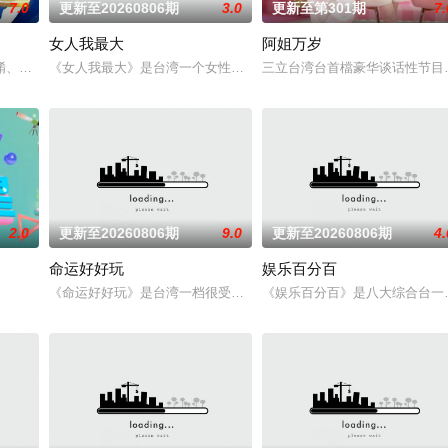
7.0
更新至20260806期
3.0
更新至第301期
7.
女人我最大
阿姐万岁
是分析当今世界的最新军情动态，经典战例、兵器辞典知识，和你一起走进野战
餚、贴地料理受到识饮识食之人的密切关注！黄婉曼、蔡雪莹、倪嘉雯、黄嘉雯
《女人我最大》是台湾一个女性类的电视娱乐节目，讨论各种女性感
三立台湾台首檔豪华谈话性节目
2.0
更新至20260806期
9.0
更新至20260806期
4.
命运好好玩
娱乐百分百
《命运好好玩》是台湾一档很受欢迎的命理节目,各类风水、星座、命
《娱乐百分百》是八大综合台一