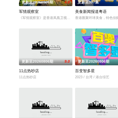
更新至20260806期
4.0
更新至397集
军情观察室
美食新闻报道粤语
《军情观察室》是香港凤凰卫视推出的一档军事强档节目，主要
香港匯聚环球美食，特色佳
更新至20260806期
9.0
更新至20260806期
11点热吵店
百变智多星
11点热吵店
2023 / 台湾 / 港台综艺