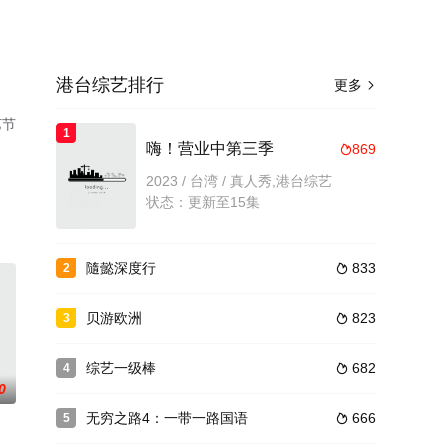
港台综艺排行
更多

艺节
1
嗨！营业中第三季
869

2023 / 台湾 / 真人秀,港台综艺
状态：更新至15集
隨懿深度行
833
2

贝游欧洲
823
3

综艺一级棒
682
4

0
无穷之路4：一带一路国语
666
5
