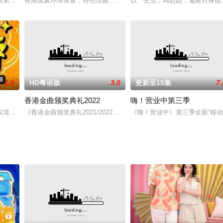
立都会台播出
湾第一档同志恋爱实境秀节目，将「纯爱」定为其核心主题。这里并非追求浮华
香港匯聚环球美食，特色佳餚、贴地料理受到识饮识食之人的密切关
以「生活」為起點，蒐羅對身體有
1.0
HD粤语版
3.0
更新至15集
7.
香港金曲颁奖典礼2022
嗨！营业中第三季
气指标女孩，在这一百个热血的日子里，即将创造属于自己的炸裂时刻，未知的
实境节目《女孩好野》，6位艺人将在节目中全台玩透透，挑战最刺激的、拍出
《香港金曲颁奖典礼2021/2022》是由TVB、香港电台主办的音乐类奖项
《嗨！营业中》第三季全新“移