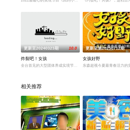
2022最暖心的实境节目《回到小学的那1天》10/27 晚上10点 三
《约会吧！男孩》，这档台
更新至20240323期
10.0
更新至第20250712期
炸裂吧！女孩
女孩好野
全台首见的大型团体养成实境节目！集结24位来自不同领域的人
东森超视今夏最青春活力的
相关推荐