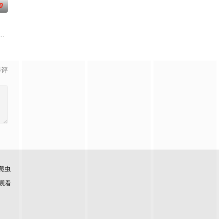
0
态，也成为艺
！
思呢？喜欢金庸小说的人必须要来挑战这一题，郭靖第一次见到黄蓉请她吃饭，
他主持人，以轻松有趣、非一般的旅游方式，带你游遍世界各地！不管是奢侈
影评
爬虫
观看