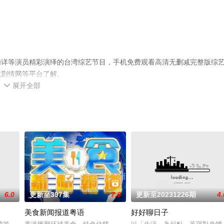
内详等演员精彩演绎的台湾综艺节目，手机免费观看高清无删减完整版综
或剧情网等平台了解。
展开全部

6.0
更新至397集
7.0
更新至20231226期
4.
美食新闻报道粤语
好好聊日子