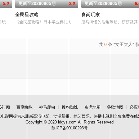
5.0
更新至20260805期
2.0
更新至20260805期
6.
全民星攻略
食尚玩家
占据台湾美食教学类节目收视第一名的位置，内容综合烹饪节目性质及综艺竞赛型
尚玩家》制作团队以及浩角翔起、颜永烈，重新拾起主持棒，带大家继续闹着玩
《全民星攻略》日本毕业典礼向学长要制服的第二颗钮釦代表著什麽意
鬼马搞怪的浩角翔起、莎莎及其
共
0
条 “女王大人” 
S订阅
百度蜘蛛
神马爬虫
搜狗蜘蛛
奇虎地图
谷歌地图
必应
花电影网
提供未删减高清电影、动漫新番、综艺娱乐、热播电视剧全集免费在线
Copyright © 2020 ldgys.com All Rights Reserved
陕ICP备00100293号