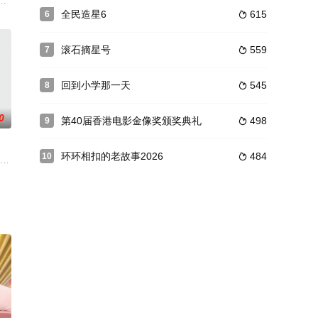
与虚荣，而是专注于那份纯粹而真挚的感情，并将它呈现
注！黄婉曼、蔡雪莹、倪嘉雯、黄嘉雯、廖慧仪、伍倩彤等美食主播、主持，紧
益的食品與日用品我們用心精挑細選，透過各界達人與專家的推薦介紹邀您品嘗最
全民造星6
615
6

滚石摘星号
559
7

回到小学那一天
545
8

0
第40届香港电影金像奖颁奖典礼
498
9

环环相扣的老故事2026
484
10

环境，无数的挑战
最漂亮的，玩出最有活力的实境节目！
。《香港金曲颁奖典礼2021/2022》于2022年7月24日在将军澳
动营业任务”，伙伴将前往不同地点挑战不同营业难关。