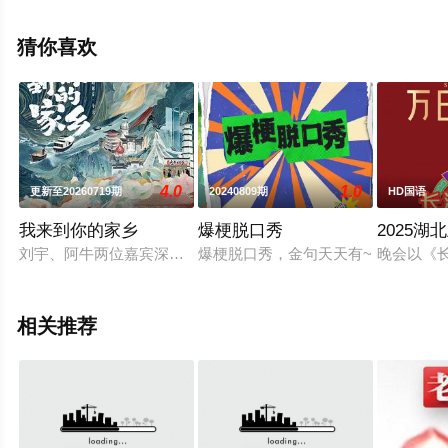
版综艺节目就上飘花影院，更多剧情信息可移步至豆瓣综
艺、电视猫或剧情网等平台了解。
猜你喜欢
4.0
1.0
更新至20260719期
20240809期
HD国语
我来到你的家乡
爆梗脱口秀
2025湖
刘宇、阿牛两位嘉宾深入浙江省台州市椒江区，沉浸式体验当地生
爆梗脱口秀，金句天天有~
晚会以《
相关推荐