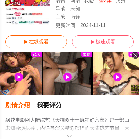
语言：
国语
状态：
全3集
- 免费在线观看
导演：
未知
主演：
内详
全3集/全集
更新时间：
2024-11-11
在线观看
极速观看


剧情介绍
我要评分
飘花电影网大陆综艺《天猫双十一疯狂好六夜》是一部由
未知导演执导，内详等演员精彩演绎的大陆综艺节目，大
结局剧情已揭晓（全3集），手机免费观看高清无删减完整
