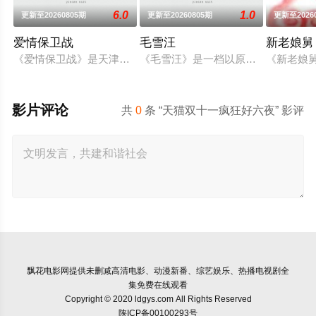
6.0
1.0
更新至20260805期
更新至20260805期
更新至2026
爱情保卫战
毛雪汪
新老娘舅
《爱情保卫战》是天津卫视推出的情感心理节目，节目现场邀请
《毛雪汪》是一档以原生朋友关系为
《新老娘
影片评论
共
0
条 “天猫双十一疯狂好六夜” 影评
飘花电影网
提供未删减高清电影、动漫新番、综艺娱乐、热播电视剧全
集免费在线观看
Copyright © 2020 ldgys.com All Rights Reserved
陕ICP备00100293号