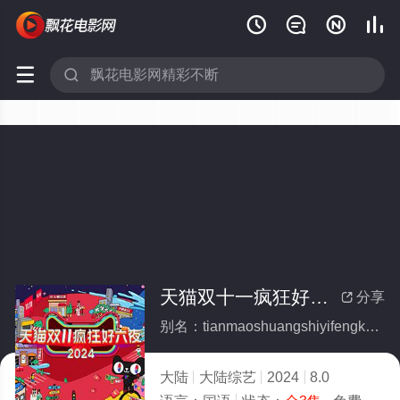






天猫双十一疯狂好六夜(全集)
分享

别名：tianmaoshuangshiyifengkuanghaoliuye
大陆
大陆综艺
2024
8.0