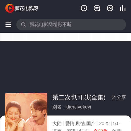






第二次也可以(全集)
分享

别名：dierciyekeyi
大陆
爱情,剧情,国产
2025
5.0