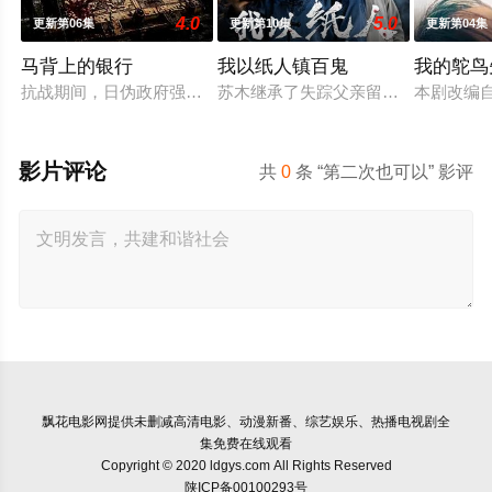
4.0
5.0
更新第06集
更新第10集
更新第04集
马背上的银行
我以纸人镇百鬼
我的鸵鸟
抗战期间，日伪政府强行推广、使用由“中国准备银行”发行的伪
苏木继承了失踪父亲留下的白事馆，
本剧改编
影片评论
共
0
条 “第二次也可以” 影评
飘花电影网
提供未删减高清电影、动漫新番、综艺娱乐、热播电视剧全
集免费在线观看
Copyright © 2020 ldgys.com All Rights Reserved
陕ICP备00100293号