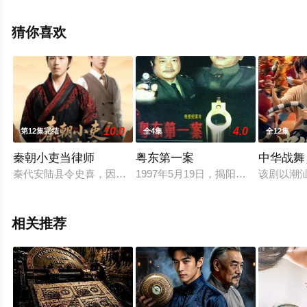
版电视剧全集就上飘花影院，热播电视剧提前免费观看，
更多剧情信息可移步至豆瓣电视剧、电视猫或剧情网等平
猜你喜欢
台了解。
10.0
4.0
第12集完结
全4集
全12集
秦朝小吏当律师
粤东第一案
中华战舞
秦代安陆县令史喜，因未能洗刷秦娥故杀之冤被判秋后问斩，而
1997年5月19日，揭阳市 普宁—
该剧以潮
相关推荐