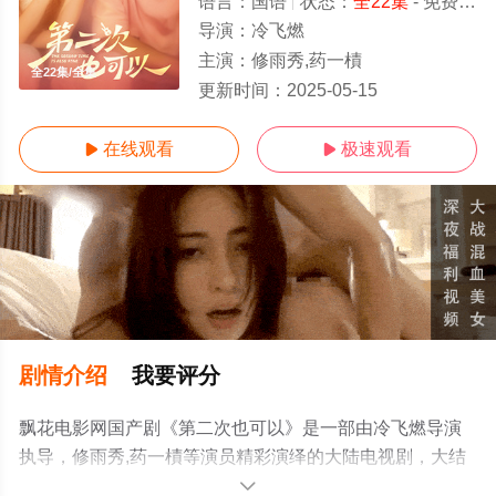
语言：
国语
状态：
全22集
- 免费在线观看
导演：
冷飞燃
主演：
修雨秀,药一樍
全22集/全集
更新时间：
2025-05-15
在线观看
极速观看


剧情介绍
我要评分
飘花电影网国产剧《第二次也可以》是一部由冷飞燃导演
执导，修雨秀,药一樍等演员精彩演绎的大陆电视剧，大结
局剧情已揭晓（全22集），手机免费观看高清无删减完整
