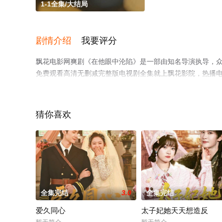
1-1全集/大结局
剧情介绍
我要评分
飘花电影网爽剧《在他眼中沦陷》是一部由知名导演执导，众
免费观看高清无删减完整版电视剧全集就上飘花影院，热播
平台了解。
猜你喜欢
全集完结
3.0
全集完结
爱久同心
太子妃她天天想造反