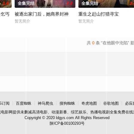
1.0
全集完结
7.0
全集完结
2.
是乞丐
被逐出家门后，她商界封神
重生之赶山打猎寻宝
暂无简介
暂无简介
共
0
条 “在他眼中沦陷” 
S订阅
百度蜘蛛
神马爬虫
搜狗蜘蛛
奇虎地图
谷歌地图
必应
花电影网
提供未删减高清电影、动漫新番、综艺娱乐、热播电视剧全集免费在线
Copyright © 2020 ldgys.com All Rights Reserved
陕ICP备00100293号