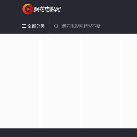
全部分类

