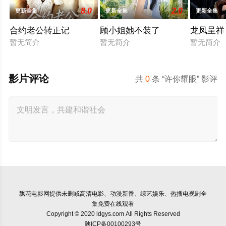
8.0
2.0
更新全集
更新全集
更新全集
合约老公转正记
顾小姐她不装了
龙凤呈祥
暂无简介
暂无简介
暂无简介
影片评论
共
0
条 “许你耀眼” 影评
飘花电影网
提供未删减高清电影、动漫新番、综艺娱乐、热播电视剧全
集免费在线观看
Copyright © 2020 ldgys.com All Rights Reserved
陕ICP备00100293号