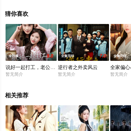
飘花影院，热播电视剧提前免费观看，更多剧情信息可移
步至豆瓣电视剧、电视猫或剧情网等平台了解。
猜你喜欢
9.0
7.0
全73集
全集完结
全集完结
说好一起打工，老公你怎么有隐藏身份
逆行者之外卖风云
全家偏心
暂无简介
暂无简介
暂无简介
相关推荐