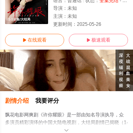
语言：
普通话
状态：
全集完结
- 免费在线观看
导演：
未知
主演：
未知
1-1全集/大结局
更新时间：
2025-05-26
在线观看
极速观看


剧情介绍
我要评分
飘花电影网爽剧《许你耀眼》是一部由知名导演执导，众
多演员精彩演绎的中国大陆电视剧，大结局剧情已揭晓（1-
1全集），手机免费观看高清无删减完整版电视剧全集就上
