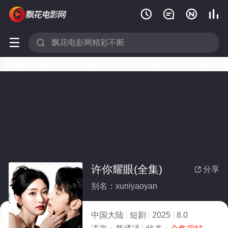






许你耀眼(全集)
分享

别名：xuniyaoyan
中国大陆
短剧
2025
8.0