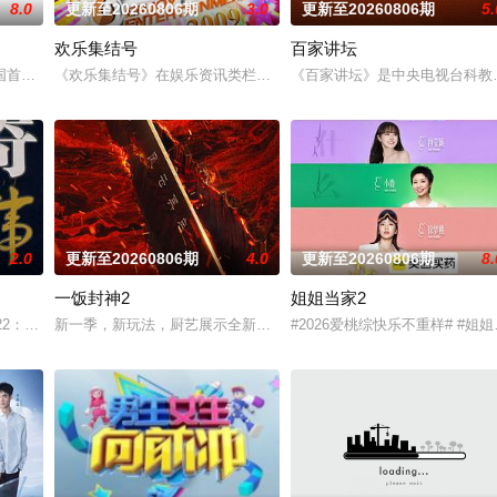
8.0
更新至20260806期
3.0
更新至20260806期
5.
欢乐集结号
百家讲坛
目。“强力推出”第一时段，独创“幽默评书”打造北京风格，“坚守稳固”第二时
国首创的调解类谈话节目，由新娱乐和上海市司法局联合制作。节目以调解百姓
《欢乐集结号》在娱乐资讯类栏目中一枝独秀，领跑全国，是辽宁卫
《百家讲坛》是中央电视台科教频
2.0
更新至20260806期
4.0
更新至20260806期
8.
一饭封神2
姐姐当家2
调解员现场为当事人排忧解难，通过节目告诉观众面对纠纷的智慧和解决矛盾的
—22：00在江西卫视准时播出，周一至周日每天30分钟。节目口号为“每天一个
新一季，新玩法，厨艺展示全新升级！厨神级的美味将持续上演，每
#2026爱桃综快乐不重样# 