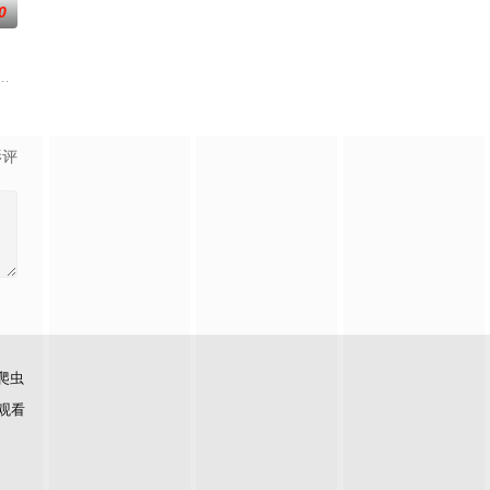
0
师任专业评审，通
制角色。节目不仅还原少年成长路径，展现一群少年的真
情。第三调解室是国内第一档具有法律效力的排解矛盾、化解纠纷的电视节目
影评
爬虫
观看