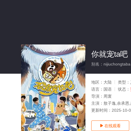
你就宠ta吧
别名：nijiuchongtaba
地区：
大陆
类型：
语言：
国语
状态：
导演：
周寰
主演：
敖子逸,余承恩,
更新时间：
2025-10-
在线观看
