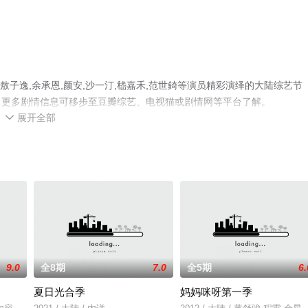
子逸,余承恩,颜安,沙一汀,嵇嘉禾,范世錡等演员精彩演绎的大陆综艺节
，更多剧情信息可移步至豆瓣综艺、电视猫或剧情网等平台了解。
展开全部

9.0
全8期
7.0
全5期
6.
夏日光合季
妈妈咪呀第一季