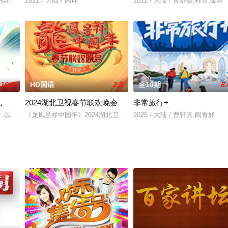
素厨艺竞技节目，拟邀潘玮柏、刘涛等担任大众评审，周晓燕、梁经纶等顶尖厨
内容二创，贴合综艺热点。
2021 / 大陆 / 内详
2012 / 大陆 / 黄舒骏,程雷,金星
10.0
HD国语
2.0
全10期
8.
礼
2024湖北卫视春节联欢晚会
非常旅行+
，用智慧攀登闪耀的“G-TOP 年度极客榜”，只有进入这个榜单，他们才能获
学礼》以有趣、有情、有能量的原则，做知识分享的内容，邀请知名语文童书作家
《龙凤呈祥中国年》2024湖北卫视春节联欢晚会提炼出“万家灯火汇
2025 / 大陆 / 曹轩宾,阎青妤