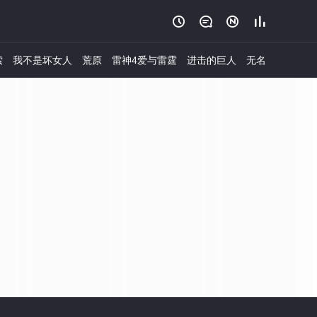




索
我不是坏女人
荒原
雷神4爱与雷霆
进击的巨人
无名