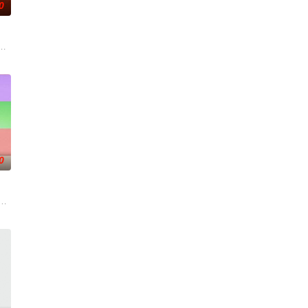
0
段，坚持
纠纷、营造和谐社会为宗旨，用老百姓喜闻乐见的形式，
视唯一一档以报道娱乐动态、解读文化现象、重温经典作品为内容的专题栏目。
道（CCTV-10）2001年7月9日开播的讲座式栏目，栏目宗旨为建构时代常
0
艺术，将真实事件和
故事，纵览天下传奇” 《传奇故事》栏目是江
一道都值得期待，已经盼着开宴瞬间的美味暴击了！
#姐姐当家# 第二季惊喜回归，看姐姐们如何见招拆招，畅聊人生的酸甜苦辣。观察