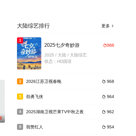
大陆综艺排行
更多

1
2025七夕奇妙游
988

2025 / 大陆 / 大陆综艺
状态：HD国语
2026江苏卫视春晚
968
2

劲勇飞侠
964
3

2025湖南卫视芒果TV中秋之夜
962
4

0
我赞红人
954
5
