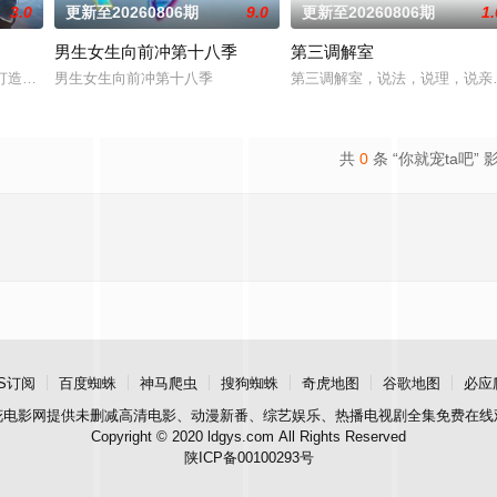
3.0
更新至20260806期
9.0
更新至20260806期
1.
男生女生向前冲第十八季
第三调解室
素厨艺竞技节目，拟邀潘玮柏、刘涛等担任大众评审，周晓燕、梁经纶等顶尖厨
，打造内娱首个新人演员成长训练营，优胜者将有机会获得优酷头部古装大剧定
男生女生向前冲第十八季
第三调解室，说法，说理，说亲
共
0
条 “你就宠ta吧” 
S订阅
百度蜘蛛
神马爬虫
搜狗蜘蛛
奇虎地图
谷歌地图
必应
花电影网
提供未删减高清电影、动漫新番、综艺娱乐、热播电视剧全集免费在线
Copyright © 2020 ldgys.com All Rights Reserved
陕ICP备00100293号