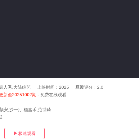
真人秀,大陆综艺
上映时间：
2025
豆瓣评分：
2.0
更新至20251002期
- 免费在线观看
颜安,沙一汀,嵇嘉禾,范世錡
02
极速观看
