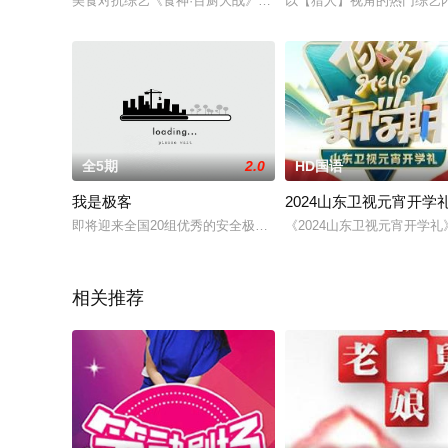
美食对抗综艺《食神·百厨大战》是浙江卫视与优酷联合打造的星
以【猎人】视角的热门综艺
全5期
2.0
HD国语
我是极客
2024山东卫视元宵开学
即将迎来全国20组优秀的安全极客，他们将在5天的时间内大显身手
《2024山东卫视元宵开
相关推荐