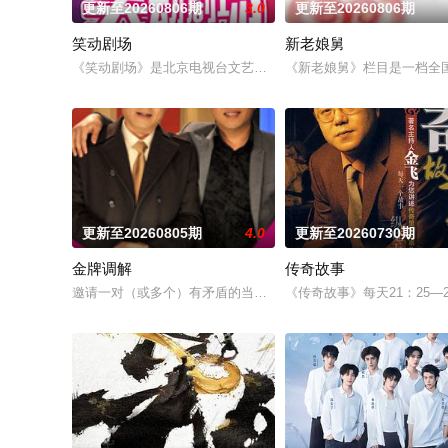
更新至20260806期
3.0
更新至20260806期
笑动剧场
新老娘舅
《笑动剧场》是北京电视台文艺节目中心唯一一档日播的“语言类”栏
《新老娘舅》栏目是一档全
更新至20260805期
4.0
更新至20260730期
金牌调解
传奇故事
邀请一对（或多个）有矛盾的当事人进入演播室，主持人和人民
《传奇故事》每天21：25