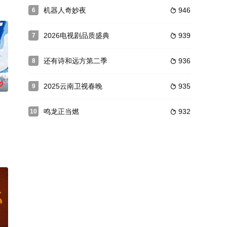
师任专业评审，通
机器人奇妙夜
946
6

2026电视剧品质盛典
939
7

还有诗和远方第二季
936
8

0
2025云南卫视春晚
935
9

鸣龙正当燃
932
10

得极棒之
、全国首届十大青年名师何捷；同济大学退休教授、物
成山河”的主题和形象，抒发“窗内小家融融、窗外大国欣欣”的家国情怀，表现过