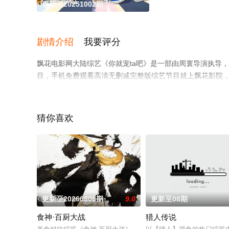
更新至20251002期
剧情介绍
我要评分
飘花电影网大陆综艺《你就宠ta吧》是一部由周寰导演执导，敖
目，手机免费观看高清无删减完整版综艺节目就上飘花影院
猜你喜欢
更新至20260806期
9.0
更新至08期
食神·百厨大战
猎人传说