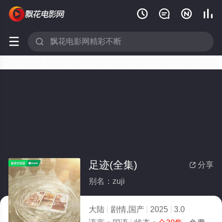






足迹(全集)
分享

别名：zuji
大陆
剧情,国产
2025
3.0