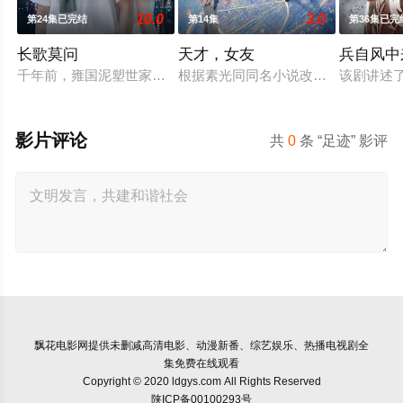
10.0
3.0
第24集已完结
第14集
第36集已完
长歌莫问
天才，女友
兵自风中
千年前，雍国泥塑世家楚门因进贡的“十二生肖”离奇流血炸裂，
根据素光同同名小说改编。江逾白长
该剧讲述
影片评论
共
0
条 “足迹” 影评
飘花电影网
提供未删减高清电影、动漫新番、综艺娱乐、热播电视剧全
集免费在线观看
Copyright © 2020 ldgys.com All Rights Reserved
陕ICP备00100293号