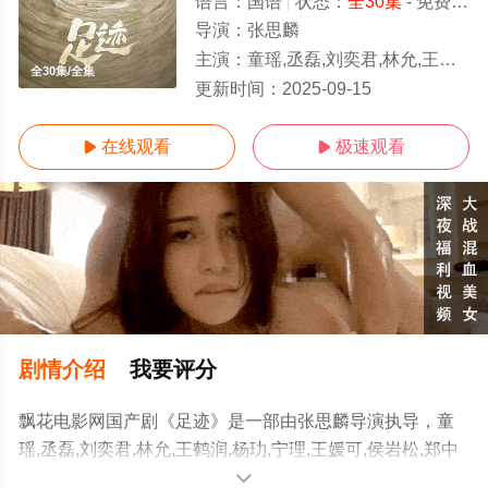
语言：
国语
状态：
全30集
- 免费在线观看
导演：
张思麟
主演：
童瑶,丞磊,刘奕君,林允,王鹤润,杨玏,宁理,王媛可,侯岩松,郑中玉
全30集/全集
更新时间：
2025-09-15
在线观看
极速观看


剧情介绍
我要评分
飘花电影网国产剧《足迹》是一部由张思麟导演执导，童
瑶,丞磊,刘奕君,林允,王鹤润,杨玏,宁理,王媛可,侯岩松,郑中
玉等演员精彩演绎的大陆电视剧，大结局剧情已揭晓（全
