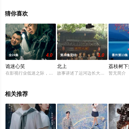
30集），手机免费观看高清无删减完整版电视剧全集就上
飘花影院，热播电视剧提前免费观看，更多剧情信息可移
猜你喜欢
步至豆瓣电视剧、电视猫或剧情网等平台了解。
4.0
1.0
全24集
第38集完结
番外第13集
诡迷心笑
北上
荔枝树下
在影视行业低迷之际，一平影视公司推出了创新的“直播探洞真人
故事讲述了运河边长大的年轻人从花
暂无简介
相关推荐