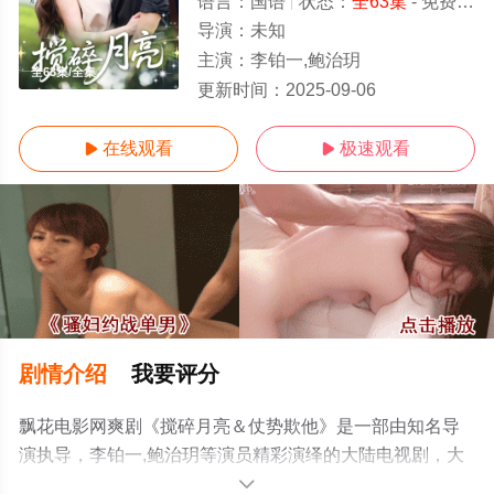
语言：
国语
状态：
全63集
- 免费在线观看
导演：
未知
主演：
李铂一,鲍治玥
全63集/全集
更新时间：
2025-09-06
在线观看
极速观看


剧情介绍
我要评分
飘花电影网爽剧《搅碎月亮＆仗势欺他》是一部由知名导
演执导，李铂一,鲍治玥等演员精彩演绎的大陆电视剧，大
结局剧情已揭晓（全63集），手机免费观看高清无删减完
