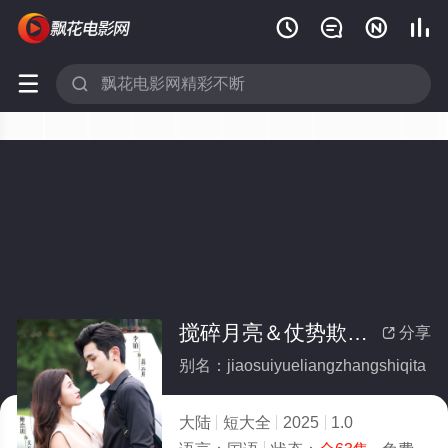






搅碎月亮＆仗势欺他(全集)
分享

别名：jiaosuiyueliangzhangshiqita
大陆
短大全
2025
1.0