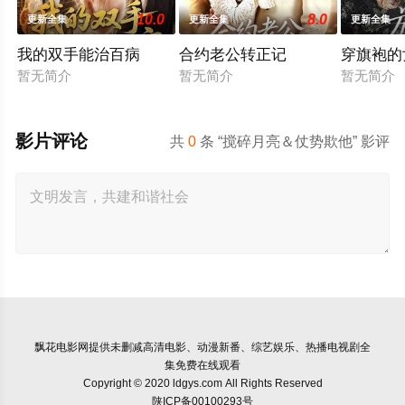
10.0
8.0
更新全集
更新全集
更新全集
我的双手能治百病
合约老公转正记
穿旗袍的
暂无简介
暂无简介
暂无简介
影片评论
共
0
条 “搅碎月亮＆仗势欺他” 影评
飘花电影网
提供未删减高清电影、动漫新番、综艺娱乐、热播电视剧全
集免费在线观看
Copyright © 2020 ldgys.com All Rights Reserved
陕ICP备00100293号