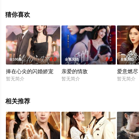
整版电视剧全集就上飘花影院，热播电视剧提前免费观
看，更多剧情信息可移步至豆瓣电视剧、电视猫或剧情网
猜你喜欢
等平台了解。
6.0
9.0
全100集
全集完结
全集完结
捧在心尖的闪婚娇宠
亲爱的情敌
爱意燃尽
暂无简介
暂无简介
暂无简介
相关推荐