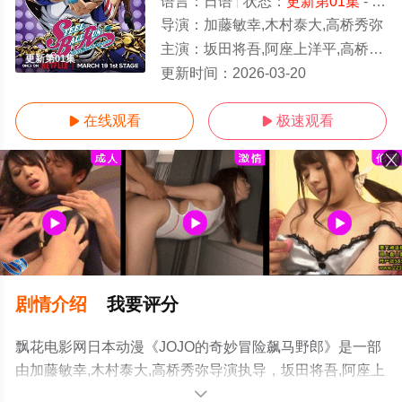
语言：
日语
状态：
更新第01集
- 免费在线观看
导演：
加藤敏幸,木村泰大,高桥秀弥
主演：
坂田将吾,阿座上洋平,高桥李依,三宅健太,石川界人,水中雅章,松田健一郎
更新第01集
更新时间：
2026-03-20
在线观看
极速观看


剧情介绍
我要评分
飘花电影网日本动漫《JOJO的奇妙冒险飙马野郎》是一部
由加藤敏幸,木村泰大,高桥秀弥导演执导，坂田将吾,阿座上
洋平,高桥李依,三宅健太,石川界人,水中雅章,松田健一郎等
