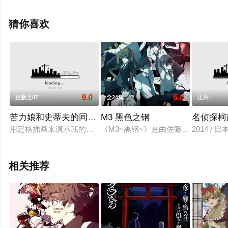
演员精彩演绎的日本动漫，手机免费观看高清无删减完整
版动漫全集就上飘花影院，更多剧情信息可移步至豆瓣动
猜你喜欢
漫、电视猫或剧情网等平台了解。
9.0
6.0
更新至07
全24集
正片
苦力娘和史蒂夫的同居生活
M3 黑色之钢
名侦探柯
用定格插画来演示我的世界中一个个幽默有趣的故事。
《M3~黑钢~》是由佐藤顺一担任监
2014 /
相关推荐