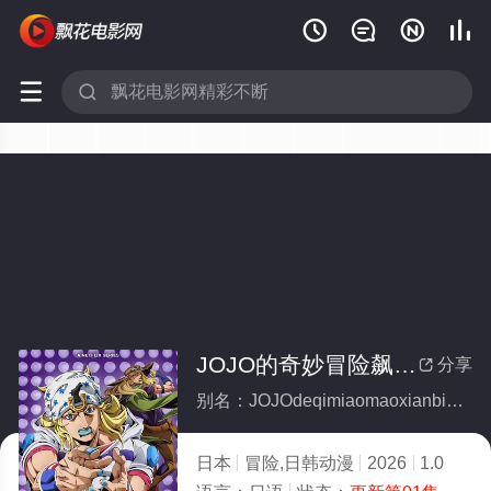






JOJO的奇妙冒险飙马野郎
分享

别名：JOJOdeqimiaomaoxianbiaomayelang
日本
冒险,日韩动漫
2026
1.0