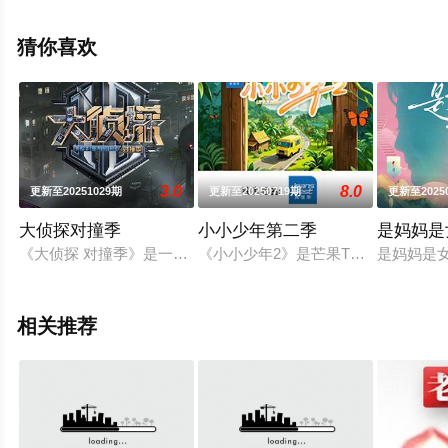
可寅,许馨文,徐艺洋,颜安,杨博睿,姚弛,余宇涵,袁一琦,钟辰
乐,张新成,张颜齐,张郁梓,赵兆等演员精彩演绎的大陆综艺
猜你喜欢
节目，手机免费观看高清无删减完整版综艺节目就上飘花
影院，更多剧情信息可移步至豆瓣综艺、电视猫或剧情网
等平台了解。
3.0
8.0
更新至20251029期
更新至20250719期
更新至2025
大侦探对撞季
小小少年第二季
是妈妈是
《大侦探 对撞季》是一档衍生于《大侦探·拾光季》的互联网普法
《小小少年2》是芒果TV与蛙酷传媒、
是妈妈是
相关推荐