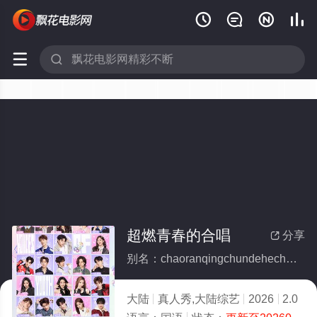






超燃青春的合唱
分享

别名：chaoranqingchundehechang
大陆
真人秀,大陆综艺
2026
2.0