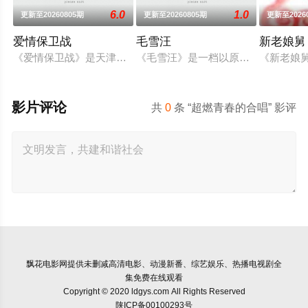
6.0
1.0
更新至20260805期
更新至20260805期
更新至2026
爱情保卫战
毛雪汪
新老娘舅
《爱情保卫战》是天津卫视推出的情感心理节目，节目现场邀请
《毛雪汪》是一档以原生朋友关系为
《新老娘
影片评论
共
0
条 “超燃青春的合唱” 影评
飘花电影网
提供未删减高清电影、动漫新番、综艺娱乐、热播电视剧全
集免费在线观看
Copyright © 2020 ldgys.com All Rights Reserved
陕ICP备00100293号