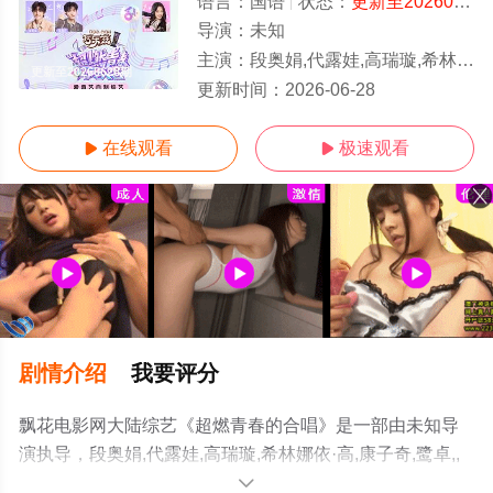
语言：
国语
状态：
更新至20260628期
导演：
未知
主演：
段奥娟,代露娃,高瑞璇,希林娜依·高,康子奇,鹭卓,,马小宇,欧阳娣娣,邵子恒,王安宇,吴俊霆,王晓赟子,王翊恩,谢可寅,许馨文,徐艺洋,
更新至20260628期
更新时间：
2026-06-28
在线观看
极速观看


剧情介绍
我要评分
飘花电影网大陆综艺《超燃青春的合唱》是一部由未知导
演执导，段奥娟,代露娃,高瑞璇,希林娜依·高,康子奇,鹭卓,,
马小宇,欧阳娣娣,邵子恒,王安宇,吴俊霆,王晓赟子,王翊恩,谢
