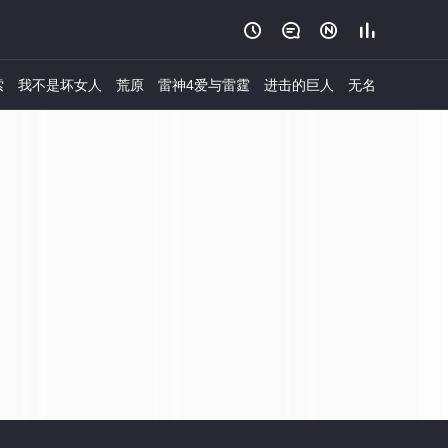




索
我不是坏女人
荒原
雷神4爱与雷霆
进击的巨人
无名