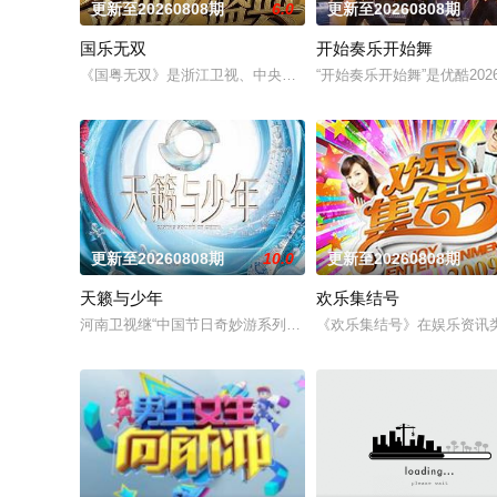
更新至20260808期
6.0
更新至20260808期
国乐无双
开始奏乐开始舞
《国粤无双》是浙江卫视、中央宣传部电影卫星频道联合推出的节
“开始奏乐开始舞”是优酷2
更新至20260808期
10.0
更新至20260808期
天籁与少年
欢乐集结号
河南卫视继“中国节日奇妙游系列”IP屡屡出圈后， 联合中国移
《欢乐集结号》在娱乐资讯