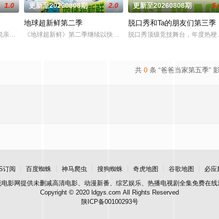
1.0
更新至20260808期
2.0
更新至20260808期
5.
地球超新鲜第二季
脱口秀和Ta的朋友们第三季
说亲情。第三调解室是国内第一档具有法律效力的排解矛盾、化解纠纷的电视节
《地球超新鲜》第二季继续以快乐解压为核心基调，开启“地球团”的
脱口秀顶级竞技舞台，年度热梗发
共
0
条 “爸爸当家第五季” 
S订阅
百度蜘蛛
神马爬虫
搜狗蜘蛛
奇虎地图
谷歌地图
必应
花电影网
提供未删减高清电影、动漫新番、综艺娱乐、热播电视剧全集免费在线
Copyright © 2020 ldgys.com All Rights Reserved
陕ICP备00100293号