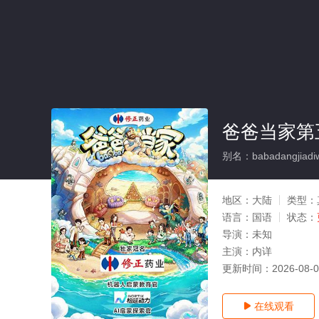
爸爸当家第
别名：babadangjiadiw
地区：
大陆
类型：
语言：
国语
状态：
导演：
未知
主演：
内详
更新时间：
2026-08-
在线观看
