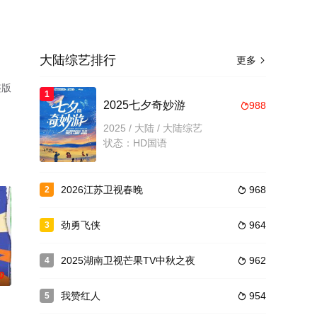
大陆综艺排行
更多

整版
1
2025七夕奇妙游
988

2025 / 大陆 / 大陆综艺
状态：HD国语
2026江苏卫视春晚
968
2

劲勇飞侠
964
3

2025湖南卫视芒果TV中秋之夜
962
4

0
我赞红人
954
5
