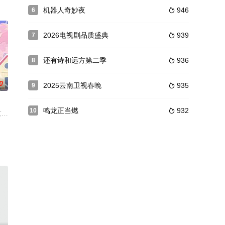
务”出发，
住了！
斯坦4城，通过采风创作、实景唱演、文化探访，完成音乐碰撞与文化对话。
机器人奇妙夜
946
6

2026电视剧品质盛典
939
7

还有诗和远方第二季
936
8

0
2025云南卫视春晚
935
9

鸣龙正当燃
932
10

识，以“情景出题、问答通关”为主要形式，根据
素与实境探案体验，以“灾难片、刑侦片、西部片、古装片”等多元风格持续突破
过大数据分析匹配第一次约会对象；通过设计一系列问题以及相对应的互动设计