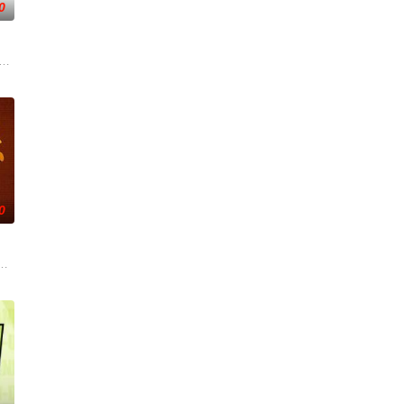
0
无双》实体专辑，
旨在通过轻松自然的形式解锁全新曲风，展现音乐人
“强力推出”第一时段，独创“幽默评书”打造北京风格，“坚守稳固”第二时段，
年1月1日起与你相约每周六20：10！你好星期六，精彩看不够！
0
综艺《天籁与
现象、重温经典作品为内容的专题栏目。以东北独有的幽
这次不止比技术，更要玩灵魂共振！最顶的舞台+最真的故事，让每个beat都成为年
道（CCTV-10）2001年7月9日开播的讲座式栏目，栏目宗旨为建构时代常