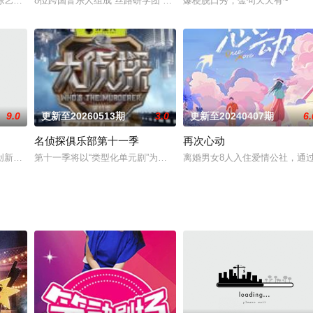
”来洞悉亲密关系的观察类真人秀。节目从男人和女人间最大的“槽点”——“做家
综艺《绷不住了啦》，喜剧人各出奇招，各路神秘嘉宾精彩亮相，这次真的蚌埠
8位跨国音乐人组成“丝路研学团”，在团长迪玛希带领下横跨哈萨克
爆梗脱口秀，金句天天有~
9.0
更新至20260513期
3.0
更新至20240407期
6.
名侦探俱乐部第十一季
再次心动
棚内+户外形式多样，给你不一样的惊喜。
新推出的3期以“打造惊喜”为大主题的特别节目，以16扇“惊喜之门”为节目标
第十一季将以“类型化单元剧”为核心创新模式，深度融合影视类型元
离婚男女8人入住爱情公社，通