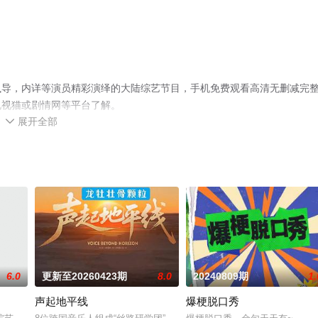
执导，内详等演员精彩演绎的大陆综艺节目，手机免费观看高清无删减完
电视猫或剧情网等平台了解。
展开全部

6.0
更新至20260423期
8.0
20240809期
1.
声起地平线
爆梗脱口秀