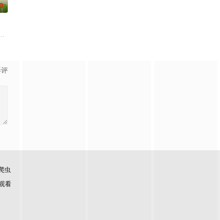
0
目。节目将司法局的人民调解室，公安局的联合调解室，
快乐旅程。节目路线将继续延着地球的脉络，探索更全面的世界文化旅行和体验
源地，2026夏天准时快乐
影评
爬虫
观看