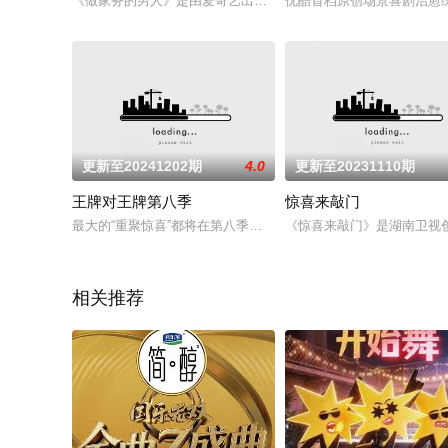
《做家务的男人》是由爱奇艺出品，全国首档以“做家务为独特视角
优酷首档原创场景喜剧治愈
更新至20241202期
4.0
更新至20231110期
王牌对王牌第八季
惊喜来敲门
最大的“重聚惊喜”都将在第八季的“王牌”发生，游戏全面升级，
《惊喜来敲门》是湖南卫视创
相关推荐