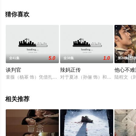
费观看高清无删减完整版电视剧全集就上飘花影院，热播
电视剧提前免费观看，更多剧情信息可移步至豆瓣电视
猜你喜欢
剧、电视猫或剧情网等平台了解。
5.0
1.0
全41集
全38集
第24集已完
谈判官
辣妈正传
他心不难
童薇（杨幂 饰）凭借扎实的专业功底和胆大心细的谈判风格，
对于夏冰（孙俪 饰）和元宝（张译 
陆程文（
相关推荐