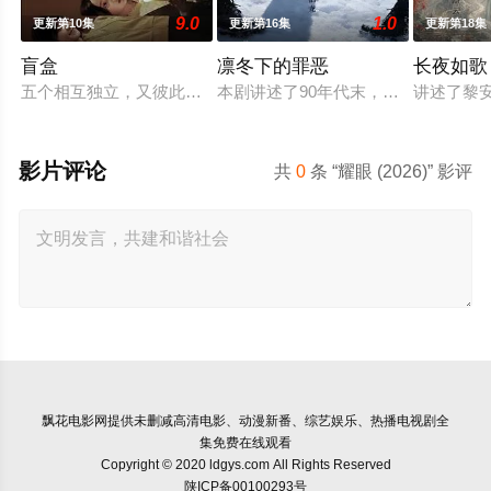
9.0
1.0
更新第10集
更新第16集
更新第18集
盲盒
凛冬下的罪恶
长夜如歌
五个相互独立，又彼此呼应的故事——用一场精心策划的“夏令营”
本剧讲述了90年代末，怒河市刑侦支
讲述了黎
影片评论
共
0
条 “耀眼 (2026)” 影评
飘花电影网
提供未删减高清电影、动漫新番、综艺娱乐、热播电视剧全
集免费在线观看
Copyright © 2020 ldgys.com All Rights Reserved
陕ICP备00100293号