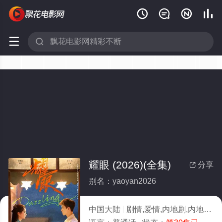






耀眼 (2026)(全集)
分享

别名：yaoyan2026
中国大陆
剧情,爱情,内地剧,内地
20