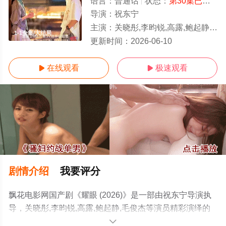
语言：
普通话
状态：
第30集已完结
-
导演：
祝东宁
主演：
关晓彤,李昀锐,高露,鲍起静,毛俊杰
1-1全集/大结局
更新时间：
2026-06-10
在线观看
极速观看


剧情介绍
我要评分
飘花电影网国产剧《耀眼 (2026)》是一部由祝东宁导演执
导，关晓彤,李昀锐,高露,鲍起静,毛俊杰等演员精彩演绎的
中国大陆电视剧，大结局剧情已揭晓（1-1全集），手机免
