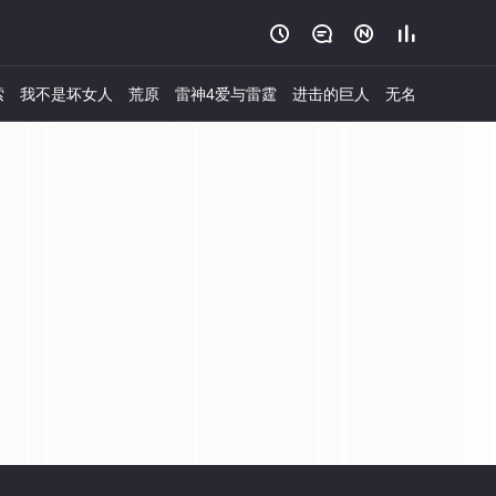




索
我不是坏女人
荒原
雷神4爱与雷霆
进击的巨人
无名