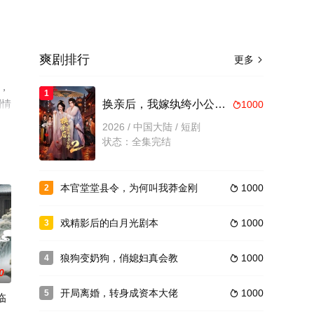
爽剧排行
更多

，
1
剧情
换亲后，我嫁纨绔小公爷2第二季
1000

2026 / 中国大陆 / 短剧
状态：全集完结
本官堂堂县令，为何叫我莽金刚
1000
2

戏精影后的白月光剧本
1000
3

狼狗变奶狗，俏媳妇真会教
1000
4

0
开局离婚，转身成资本大佬
1000
5

临