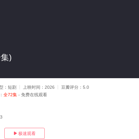
集)
型：
短剧
上映时间：
2026
豆瓣评分：
5.0
：
全72集
- 免费在线观看
03
极速观看
