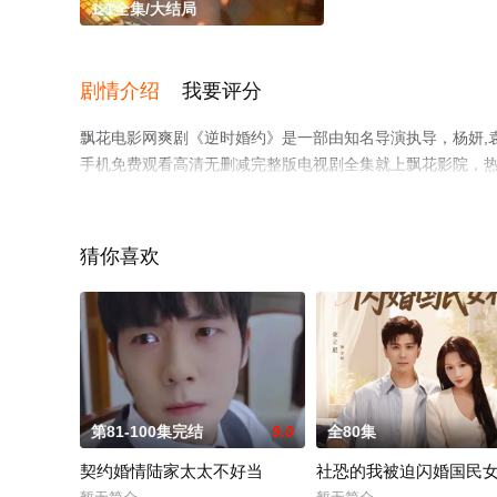
1-1全集/大结局
剧情介绍
我要评分
飘花电影网爽剧《逆时婚约》是一部由知名导演执导，杨妍,
手机免费观看高清无删减完整版电视剧全集就上飘花影院，
网等平台了解。
猜你喜欢
第81-100集完结
9.0
全80集
契约婚情陆家太太不好当
社恐的我被迫闪婚国民