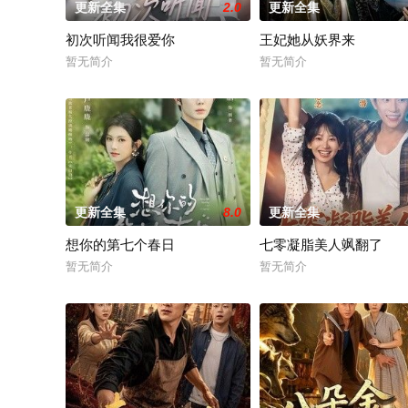
更新全集
2.0
更新全集
初次听闻我很爱你
王妃她从妖界来
暂无简介
暂无简介
更新全集
8.0
更新全集
想你的第七个春日
七零凝脂美人飒翻了
暂无简介
暂无简介