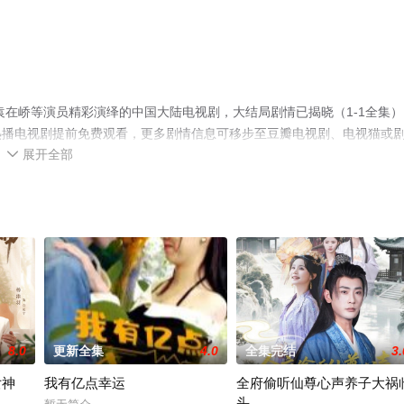
袁在峤等演员精彩演绎的中国大陆电视剧，大结局剧情已揭晓（1-1全集）
热播电视剧提前免费观看，更多剧情信息可移步至豆瓣电视剧、电视猫或
展开全部

8.0
更新全集
4.0
全集完结
3.
女神
我有亿点幸运
全府偷听仙尊心声养子大祸
头