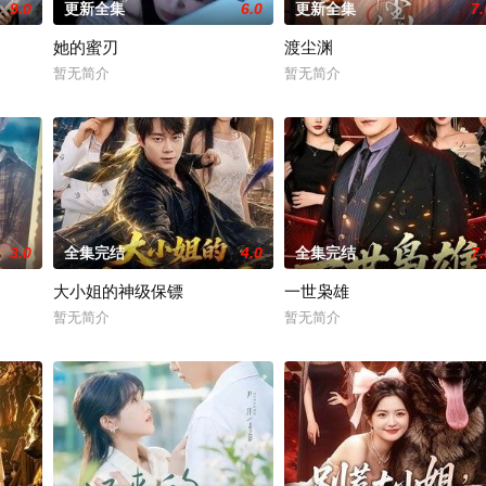
9.0
更新全集
6.0
更新全集
7.
她的蜜刃
渡尘渊
暂无简介
暂无简介
3.0
全集完结
4.0
全集完结
7.
大小姐的神级保镖
一世枭雄
暂无简介
暂无简介