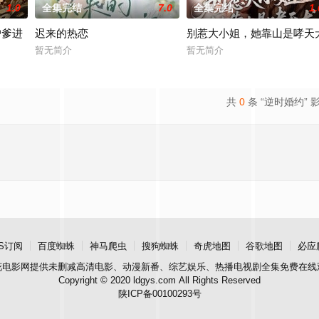
1.0
全集完结
7.0
全集完结
1.
户爹进
迟来的热恋
别惹大小姐，她靠山是哮天
暂无简介
暂无简介
共
0
条 “逆时婚约” 
S订阅
百度蜘蛛
神马爬虫
搜狗蜘蛛
奇虎地图
谷歌地图
必应
花电影网
提供未删减高清电影、动漫新番、综艺娱乐、热播电视剧全集免费在线
Copyright © 2020 ldgys.com All Rights Reserved
陕ICP备00100293号