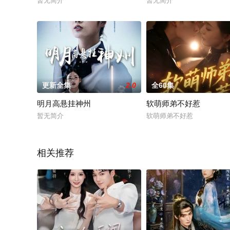
暂无简介
暂无简介
更新全集
2.0
全60集
明月高悬挂神州
软萌师弟不好惹
暂无简介
软萌师弟不好惹
相关推荐