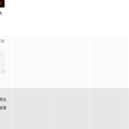
0
犬
影评
爬虫
观看