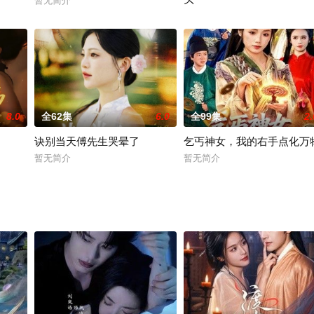
暂无简介
暂无简介
8.0
全62集
6.0
全99集
2.
诀别当天傅先生哭晕了
乞丐神女，我的右手点化万
暂无简介
暂无简介