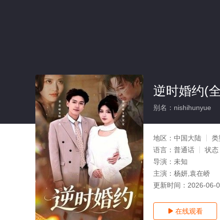
逆时婚约(全
别名：nishihunyue
地区：
中国大陆
类
语言：
普通话
状态
导演：
未知
主演：
杨妍,袁在峤
更新时间：
2026-06-
在线观看
