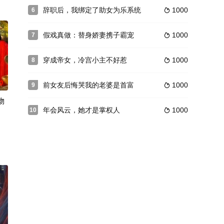
辞职后，我绑定了助女为乐系统
1000
6

假戏真做：替身娇妻携子霸宠
1000
7

穿成帝女，冷宫小主不好惹
1000
8

0
前女友后悔哭我的老婆是首富
1000
9

物
年会风云，她才是掌权人
1000
10
