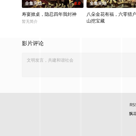
全集完结
8.0
全集完结
寿宴掀桌，隐忍四年我封神
八朵金花有福，六零猎
山挖宝藏
暂无简介
暂无简介
影片评论
RS
飘