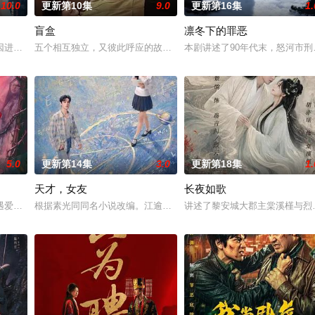
10.0
更新第10集
9.0
更新第16集
1.
盲盒
凛冬下的罪恶
钞货币。根据党中央指示，高景波、徐邵梁、孙希光和黄鹰等人开始筹备建立冀
因进贡的“十二生肖”离奇流血炸裂，惨遭满门流放，楚父以死鸣冤。楚家大小
五个相互独立，又彼此呼应的故事——用一场精心策划的“夏令营”完成
本剧讲述了90年代末，怒河市
5.0
更新第14集
3.0
更新第18集
1.
天才，女友
长夜如歌
血少帅许又安与昆曲名伶荣筱楠推向不死不休的对立绝境。而他们不知，对方正
遇爱人程桉、恩师林晚媚的双重背叛。她从恨意中涅槃重生，借私生女桑落的身
根据素光同同名小说改编。江逾白长大以后，林知夏忽然对他说：“江
讲述了黎安城大郡主棠溪槿与烈