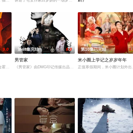
杀案的通报。周行赶到山区当场逮捕杀人犯李子建，并发现死者正是陈凯欣。周
，描述了几位北京女人在这一背景下经历的家庭生活变化和情感纠葛。反映出时
讲述了宅女作家白梦妍的一场梦幻奇遇。姜皓烯是白梦妍笔下虐文小
粮票换鸡蛋的年代，我在喧闹的
9.0
第48集完结
8.0
第10集已完结
1.
男管家
米小圈上学记之岁岁年年
接连发生。年轻女讼师方沉月（张楚寒饰）来到丰城，带着一个私人的、沉重的
金霍染，从误会对方为敌人，彼此算计对抗，到揭开真相，互为刀刃联手复仇，
《男管家》由DMG印记传媒出品、星娱传媒和银禾影视联合承制的
正值寒假期间，米小圈计划外出