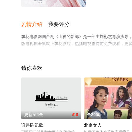
更新第24集
剧情介绍
我要评分
飘花电影网国产剧《山神的新郎》是一部由刘彬杰导演执导，
版电视剧全集就上飘花影院，热播电视剧提前免费观看，更
猜你喜欢
更新至4全
5.0
全20集
谁是陈凯欣
北京女人