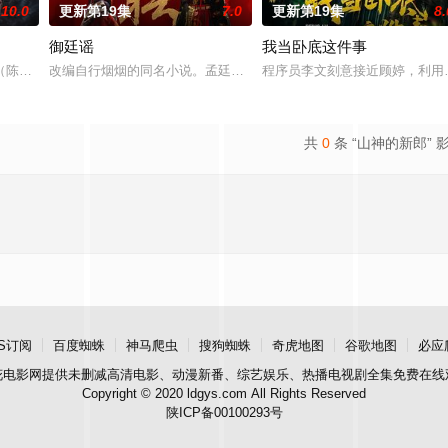
10.0
更新第19集
7.0
更新第19集
8.
御廷谣
我当卧底这件事
房”的阴阳宅，江淮被掳走配“阴婚”。他与女探长穆英搭档，侦破阎王娶亲、
陈伟霆 饰）与吴老狗（曾舜晞 饰）强强联手，携手霍仙姑（陈瑶 饰）与九门
改编自行烟烟的同名小说。孟廷辉，大平王朝有史以来个以女子进士
程序员李文刻意接近顾婷，利用
共
0
条 “山神的新郎” 
S订阅
百度蜘蛛
神马爬虫
搜狗蜘蛛
奇虎地图
谷歌地图
必应
花电影网
提供未删减高清电影、动漫新番、综艺娱乐、热播电视剧全集免费在线
Copyright © 2020 ldgys.com All Rights Reserved
陕ICP备00100293号