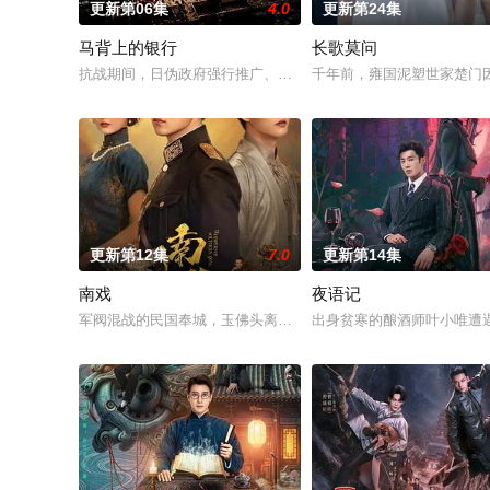
更新第06集
4.0
更新第24集
马背上的银行
长歌莫问
抗战期间，日伪政府强行推广、使用由“中国准备银行”发行的伪
千年前，雍国泥塑世家楚门
更新第12集
7.0
更新第14集
南戏
夜语记
军阀混战的民国奉城，玉佛头离奇失窃，戏班主横尸戏台，将冷
出身贫寒的酿酒师叶小唯遭