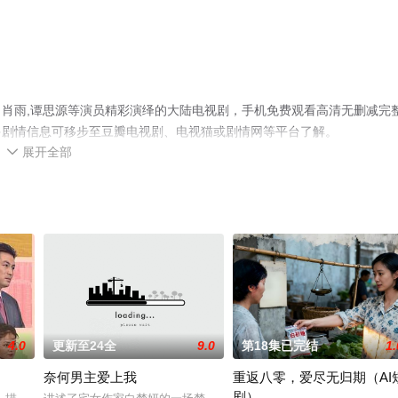
肖雨,谭思源等演员精彩演绎的大陆电视剧，手机免费观看高清无删减完
多剧情信息可移步至豆瓣电视剧、电视猫或剧情网等平台了解。
展开全部

4.0
更新至24全
9.0
第18集已完结
1.
奈何男主爱上我
重返八零，爱尽无归期（AI
剧）