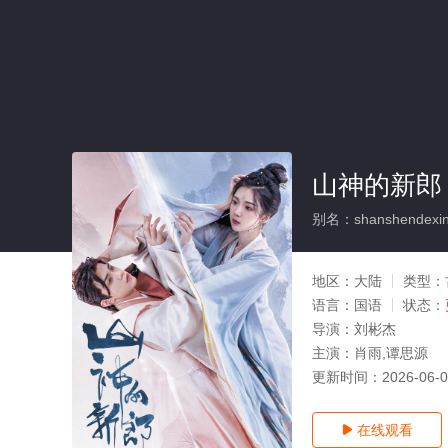
山神的新郎
别名：shanshendexin
地区：
大陆
类型：
语言：
国语
状态：
导演：
刘彬杰
主演：
肖雨,谭思源
更新时间：
2026-06-
在线观看
