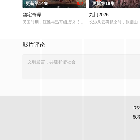
更新第14集
8.0
更新第16集
幽宅奇谭
九门2026
民国时期，江淮与迅哥组成说书班子，偶遇“白天人住屋，晚上鬼占
长沙风云再起之时，张启山（
影片评论
RS
飘