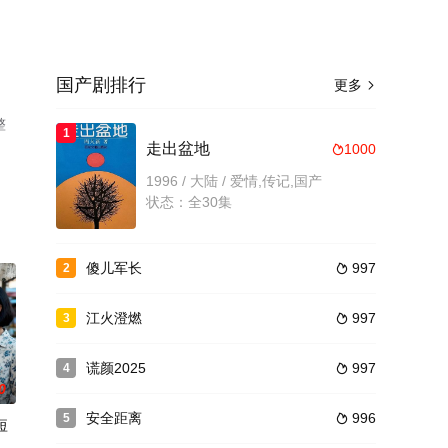
国产剧排行
更多

整
1
走出盆地
1000

1996 / 大陆 / 爱情,传记,国产
状态：全30集
傻儿军长
997
2

江火澄燃
997
3

谎颜2025
997
4

0
安全距离
996
5

短