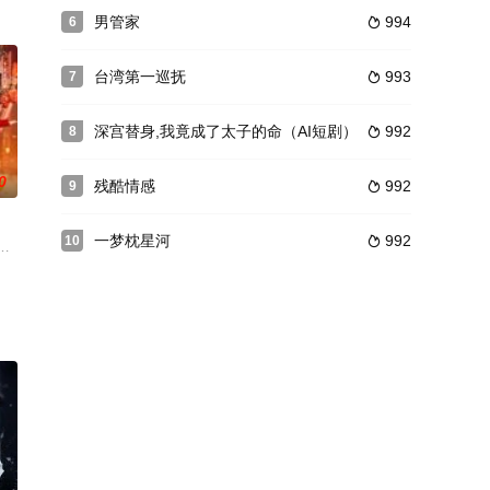
行强忍震惊与悲痛，
代向官本位意识、贤妻良母性格、养优处尊心态发出的挑
说的男主角，不甘于书中的悲惨设定，逆向穿越来到现实，试图让白梦妍改写原
男管家
994
6

菜市场偶遇初恋。他身旁站着身怀六甲的妻子，模样安稳。我强压心底酸涩，笑着
台湾第一巡抚
993
7

深宫替身,我竟成了太子的命（AI短剧）
992
8

0
残酷情感
992
9

一梦枕星河
992
10

目的：寻找失散多年
双向救赎的故事。
大型偶像民国悬疑剧，导演高升中，编剧邵永清，陈昊，霍政谚，刘钇彤，郑媛
游玩，却被米妈提醒需要先完成一篇作文。在他冥思苦想毫无头绪之际，一位自称