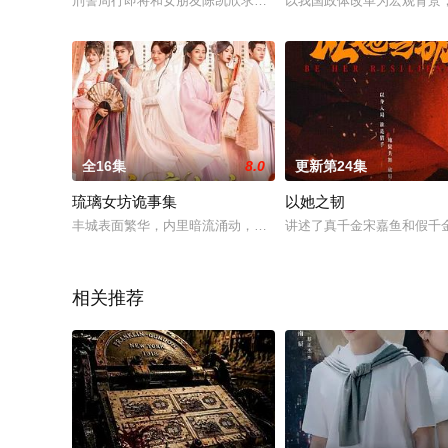
刑警周行即将和女朋友陈凯欣求婚的前夕，在警局接获了一起凶
以我国政体改革为宏观背景
全16集
8.0
更新第24集
琉璃女坊诡事集
以她之韧
丰城表面繁华，内里暗流涌动，一系列以女子为目标的离奇案件
讲述了真千金宋嘉鱼和假千
相关推荐