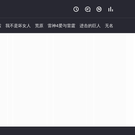




索
我不是坏女人
荒原
雷神4爱与雷霆
进击的巨人
无名