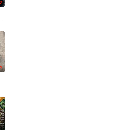
0
南银行，手艺人张
姐楚梓鸢带着滔天恨意，在屠刀落地的瞬间，灵魂跨越千
复仇的受害者；临终前与遗憾和解的“无用之人”；共享同一具躯体的人格“刮刮乐
刑侦支队在无普及监控、无DNA鉴定技术的支持下，通过摸排、勘查等传统刑侦
0
是自己苦寻多年的患
份入住程家。她步步为营，周旋在各怀心思的豪门众人间
逾白，我喜欢你，哲学和生物学意义上的喜欢。”那个夜晚，他脸颊微热，还听
云峥之间曲折动人的情感，以及他们在复杂局势中坚守初心、勇敢面对困难的