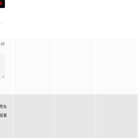
0
五鬼运财、木偶
诸人共赴冒险奇局。一桩401部队的神秘失踪事件
科三元及第入翰林院的奇女子。十年前的她被他从死人堆里救出来，蓬头垢面口
顾炎女儿奴的属性，请求老炮儿顾炎带自己用程序员身份卧底电诈集团以求查
影评
爬虫
观看