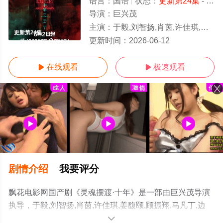
语言：
国语
状态：
更新第24集
- 免费在线观看
导演：
巨兴茂
主演：
于毅,刘智扬,肖茵,许佳琪,姜馥颐,顾振翔,马凡丁,边程,简宇熙,美懿,朱超艺,李羽桐,田广宇,杨子睿,郭信如,涂冰,闫可欣,明子煜,邹敦
更新第24集
更新时间：
2026-06-12
在线观看
极速观看


剧情介绍
我要评分
飘花电影网国产剧《灵魂摆渡·十年》是一部由巨兴茂导演
执导，于毅,刘智扬,肖茵,许佳琪,姜馥颐,顾振翔,马凡丁,边
程,简宇熙,美懿,朱超艺,李羽桐,田广宇,杨子睿,郭信如,涂冰,
