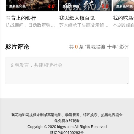
4.0
5.0
更新第06集
更新第10集
更新第04集
马背上的银行
我以纸人镇百鬼
我的鸵鸟
抗战期间，日伪政府强行推广、使用由“中国准备银行”发行的伪
苏木继承了失踪父亲留下的白事馆，
本剧改编
影片评论
共
0
条 “灵魂摆渡·十年” 影评
飘花电影网
提供未删减高清电影、动漫新番、综艺娱乐、热播电视剧全
集免费在线观看
Copyright © 2020 ldgys.com All Rights Reserved
陕ICP备00100293号