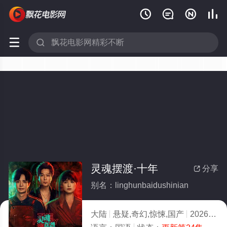






灵魂摆渡·十年
分享

别名：linghunbaidushinian
大陆
悬疑,奇幻,惊悚,国产
2026
8.0