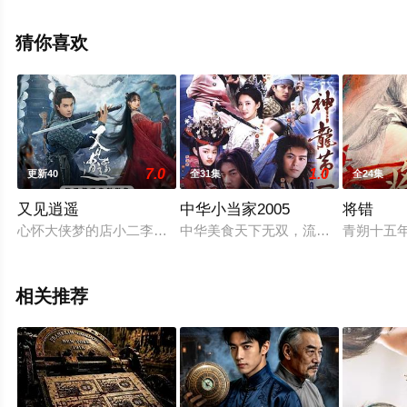
闫可欣,明子煜,邹敦明,芮佩怡,戴向宇,王艺禅,韩潇珧,贝勒,
杨志刚,孙雪宁,陈冠英,黑子,李洛伊等演员精彩演绎的大陆
猜你喜欢
电视剧，手机免费观看高清无删减完整版电视剧全集就上
飘花影院，热播电视剧提前免费观看，更多剧情信息可移
步至豆瓣电视剧、电视猫或剧情网等平台了解。
7.0
1.0
更新40
全31集
全24集
又见逍遥
中华小当家2005
将错
心怀大侠梦的店小⼆李逍遥（何与 饰），机缘巧合结识女娲后人
中华美食天下无双，流传着很多引人
青朔十五
相关推荐