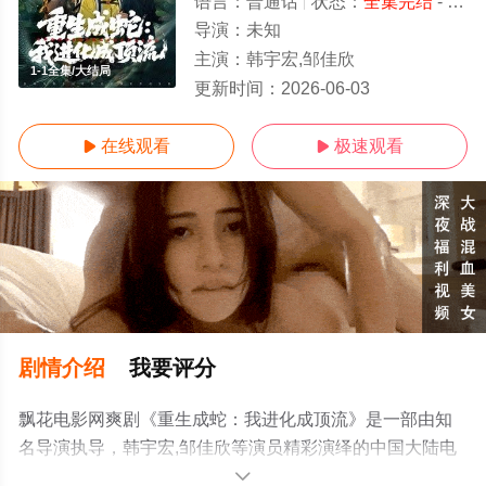
语言：
普通话
状态：
全集完结
- 免费在线观看
导演：
未知
主演：
韩宇宏,邹佳欣
1-1全集/大结局
更新时间：
2026-06-03
在线观看
极速观看


剧情介绍
我要评分
飘花电影网爽剧《重生成蛇：我进化成顶流》是一部由知
名导演执导，韩宇宏,邹佳欣等演员精彩演绎的中国大陆电
视剧，大结局剧情已揭晓（1-1全集），手机免费观看高清
