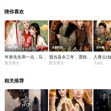
无删减完整版电视剧全集就上飘花影院，热播电视剧提前
免费观看，更多剧情信息可移步至豆瓣电视剧、电视猫或
猜你喜欢
剧情网等平台了解。
10.0
1.0
全集完结
全集完结
全65集
年兽先生乖一点，马上就假戏真做了
我当县令三年，震惊了女帝
入青云(短
暂无简介
暂无简介
入q云
相关推荐