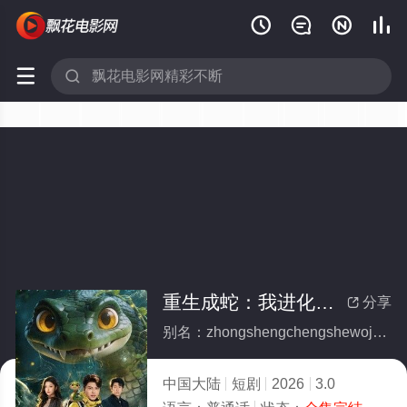






重生成蛇：我进化成顶流(全集)
分享

别名：zhongshengchengshewojinhuachengdingliu
中国大陆
短剧
2026
3.0