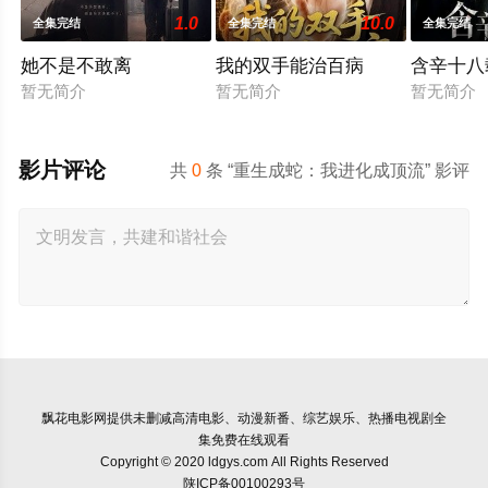
1.0
10.0
全集完结
全集完结
全集完结
她不是不敢离
我的双手能治百病
含辛十八
暂无简介
暂无简介
暂无简介
影片评论
共
0
条 “重生成蛇：我进化成顶流” 影评
飘花电影网
提供未删减高清电影、动漫新番、综艺娱乐、热播电视剧全
集免费在线观看
Copyright © 2020 ldgys.com All Rights Reserved
陕ICP备00100293号