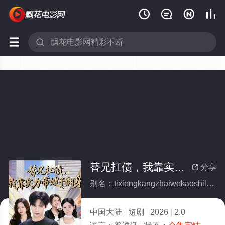






替兄扛债，我靠实力带嫂子翻身(全集)
分享

别名：tixiongkangzhaiwokaoshilidaisaozifanshen
中国大陆
短剧
2026
2.0