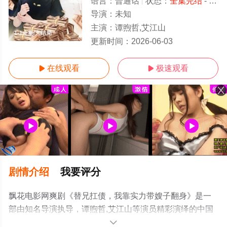
语言：
普通话
状态：
全集完结
- 免费在线观看
导演：
未知
主演：
谭煦哲,艾江山
1-1全集/大结局
更新时间：
2026-06-03
在线观看
极速观看


剧情介绍
我要评分
飘花电影网爽剧《替兄扛债，我靠实力带嫂子翻身》是一
部由知名导演执导，谭煦哲,艾江山等演员精彩演绎的中国
大陆电视剧，大结局剧情已揭晓（1-1全集），手机免费观
