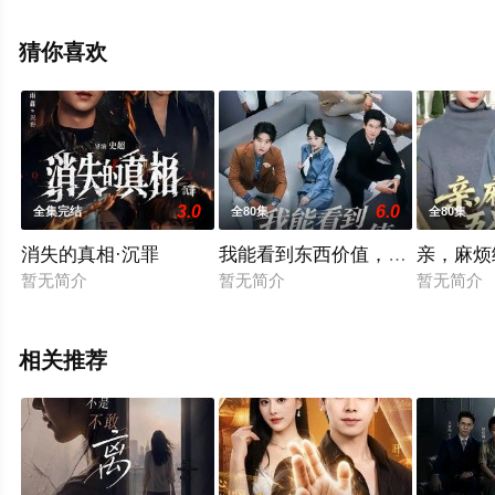
看高清无删减完整版电视剧全集就上飘花影院，热播电视
剧提前免费观看，更多剧情信息可移步至豆瓣电视剧、电
猜你喜欢
视猫或剧情网等平台了解。
3.0
6.0
全集完结
全80集
全80集
消失的真相·沉罪
我能看到东西价值，成了富贵花
亲，麻烦
暂无简介
暂无简介
暂无简介
相关推荐