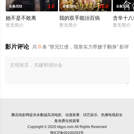
1.0
10.0
全集完结
全集完结
全集完结
她不是不敢离
我的双手能治百病
含辛十八
暂无简介
暂无简介
暂无简介
影片评论
共
0
条 “替兄扛债，我靠实力带嫂子翻身” 影评
飘花电影网
提供未删减高清电影、动漫新番、综艺娱乐、热播电视剧全
集免费在线观看
Copyright © 2020 ldgys.com All Rights Reserved
陕ICP备00100293号