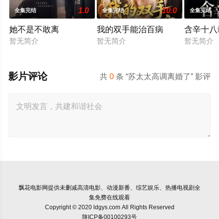
1.0
10.0
全集完结
全集完结
全集完结
她不是不敢离
我的双手能治百病
含辛十八
暂无简介
暂无简介
暂无简介
影片评论
共
0
条 “苏太太高调离婚了” 影评
飘花电影网
提供未删减高清电影、动漫新番、综艺娱乐、热播电视剧全
集免费在线观看
Copyright © 2020 ldgys.com All Rights Reserved
陕ICP备00100293号