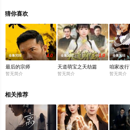
整版电视剧全集就上飘花影院，热播电视剧提前免费观
看，更多剧情信息可移步至豆瓣电视剧、电视猫或剧情网
猜你喜欢
等平台了解。
4.0
1.0
全集完结
全集完结
全集完结
最后的宗师
天道萌宝之天劫篇
咱家改行
暂无简介
暂无简介
暂无简介
相关推荐