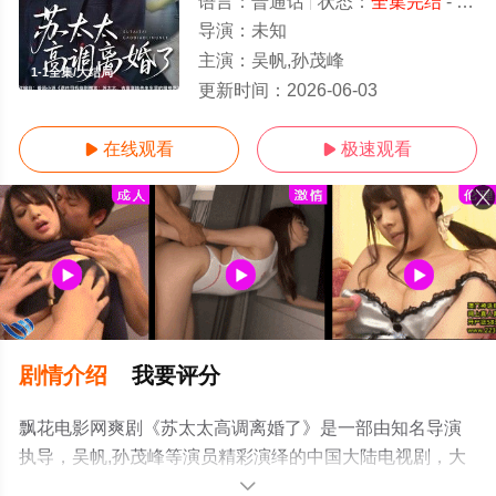
语言：
普通话
状态：
全集完结
- 免费在线观看
导演：
未知
主演：
吴帆,孙茂峰
1-1全集/大结局
更新时间：
2026-06-03
在线观看
极速观看


剧情介绍
我要评分
飘花电影网爽剧《苏太太高调离婚了》是一部由知名导演
执导，吴帆,孙茂峰等演员精彩演绎的中国大陆电视剧，大
结局剧情已揭晓（1-1全集），手机免费观看高清无删减完
