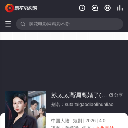






苏太太高调离婚了(全集)
分享

别名：sutaitaigaodiaolihunliao
中国大陆
短剧
2026
4.0