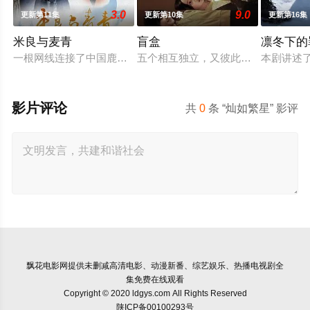
3.0
9.0
更新第11集
更新第10集
更新第16集
米良与麦青
盲盒
凛冬下的
一根网线连接了中国鹿鸣村和英国牛津，麦香通过视频向米良宣
五个相互独立，又彼此呼应的故事——
本剧讲述
影片评论
共
0
条 “灿如繁星” 影评
飘花电影网
提供未删减高清电影、动漫新番、综艺娱乐、热播电视剧全
集免费在线观看
Copyright © 2020 ldgys.com All Rights Reserved
陕ICP备00100293号