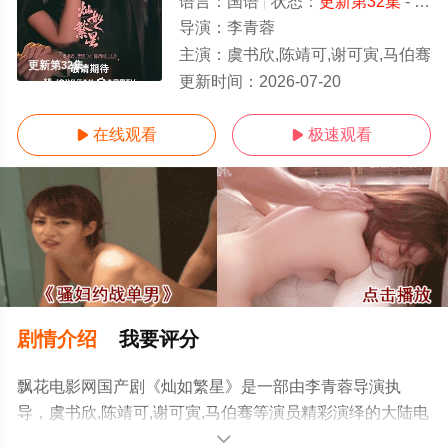
语言：
国语
状态：
更新第32集
- 免费在线观看
导演：
李青蓉
主演：
虞书欣,陈靖可,谢可寅,马伯骞
更新第32集
更新时间：
2026-07-20
在线观看
极速观看


剧情介绍
我要评分
飘花电影网国产剧《灿如繁星》是一部由李青蓉导演执
导，虞书欣,陈靖可,谢可寅,马伯骞等演员精彩演绎的大陆电
视剧，手机免费观看高清无删减完整版电视剧全集就上飘
