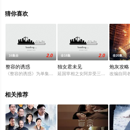
花影院，热播电视剧提前免费观看，更多剧情信息可移步
至豆瓣电视剧、电视猫或剧情网等平台了解。
猜你喜欢
2.0
2.0
16集全
全18集
全20集
整容的诱惑
独女君未见
炮灰攻略
《整容的诱惑》为单集剧，共16集，每集一个独立的整容故事
延国宰相之女阿弃受三皇子赫连尘的
改编自同
相关推荐