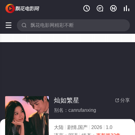






灿如繁星
分享

别名：canrufanxing
大陆
剧情,国产
2026
1.0