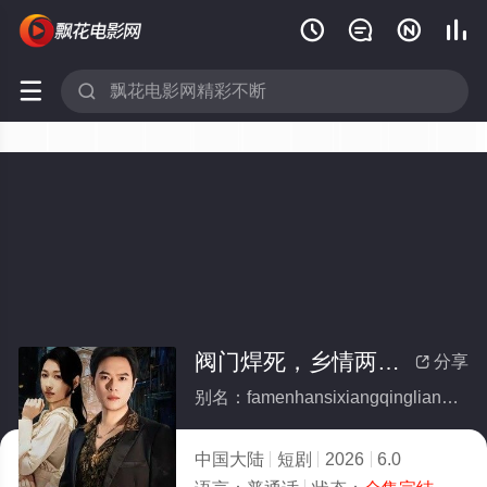






阀门焊死，乡情两断(全集)
分享

别名：famenhansixiangqingliangduan
中国大陆
短剧
2026
6.0