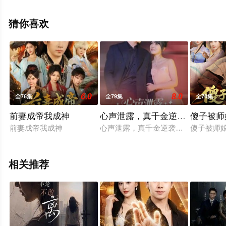
完整版电视剧全集就上飘花影院，热播电视剧提前免费观
看，更多剧情信息可移步至豆瓣电视剧、电视猫或剧情网
猜你喜欢
等平台了解。
6.0
8.0
全76集
全79集
全70集
前妻成帝我成神
心声泄露，真千金逆袭成团宠
傻子被师
前妻成帝我成神
心声泄露，真千金逆袭成团宠
傻子被师
相关推荐