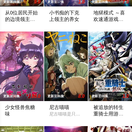
9.0
1.0
7.0
更新第06集
更新至17集
更新至06集
从0位居民开始
小书痴的下克
地狱模式 ～喜
的边境领主大
上领主的养女
欢速通游戏的
人
玩家在废设定
因长期在战争中活跃，而被称为〝救国英雄〞的男人——迪亚斯。
打造一个所有人都能读到书的世界成为神
在无名网络游戏的
异世界无双～
第2季
10.0
8.0
1.0
更新至06集
更新至06集
更新至06集
少女怪兽焦糖
尼古喵喵
被追放的转生
味
重骑士用游戏
尼古喵喵是只超爱抽烟的废物兽人！因为
知识开无双
恋か、破壊か――。原因不明の病に悩まされている女子高生・
“重骑士”——那