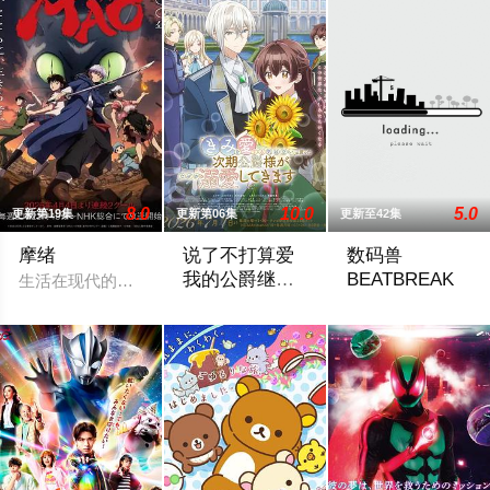
8.0
10.0
5.0
更新第19集
更新第06集
更新至42集
摩绪
说了不打算爱
数码兽
我的公爵继承
BEATBREAK
生活在现代的青年——摩绪（MAO）。因"诅咒"而存活了 900
人，不知为何
有一份通知从天而降来到没落贵族的千金，
2025 / 日本 /
对我宠爱有加