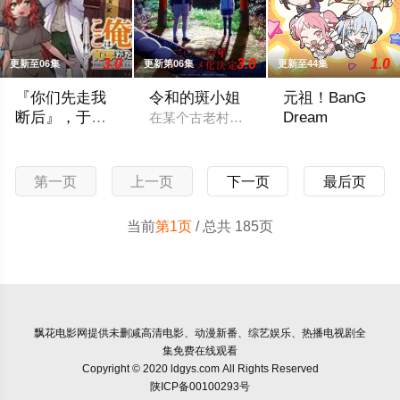
3.0
3.0
1.0
更新至06集
更新第06集
更新至44集
『你们先走我
令和的斑小姐
元祖！BanG
断后』，于是
Dream
在某个古老村落的遗址深处，那一片禁止入
10年后我成为
面对庞大的魔神大军，为了回避全灭危机，勒库对伙伴们说出「
流行又可爱的乐队
了传说
第一页
上一页
下一页
最后页
当前
第1页
/ 总共 185页
飘花电影网
提供未删减高清电影、动漫新番、综艺娱乐、热播电视剧全
集免费在线观看
Copyright © 2020 ldgys.com All Rights Reserved
陕ICP备00100293号