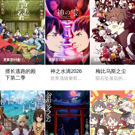
3.0
7.0
7.0
更新至04集
更新至18集
更新第05集
擅长逃跑的殿
神之水滴2026
梅比乌斯之尘
下第二季
世界顶级葡萄酒评论家神咲丰多香去世以后
陨石坠落后的第十年
公元1333年，为武士统治日本奠定基石的镰仓幕府，因其所信