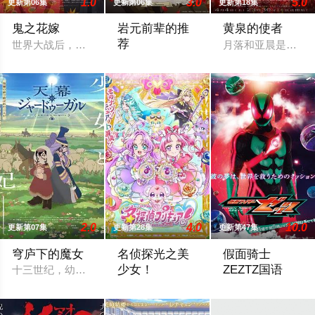
1.0
3.0
5.0
更新第06集
更新第06集
更新第18集
鬼之花嫁
岩元前辈的推
黄泉的使者
荐
世界大战后，一群突然现身的妖怪帮助日本复兴，他们由此站在了
月落和亚晨是一对
1910年代，由大日本帝国陆军设立的学
2.0
4.0
10.0
更新第07集
更新第28集
更新第47集
穹庐下的魔女
名侦探光之美
假面骑士
少女！
ZEZTZ国语
十三世纪，幼小的奴隶希塔拉在伊朗东部城市图斯被奴隶商委托
动画舞台设定在1999年、14岁的明智安
万津莫。自称是过