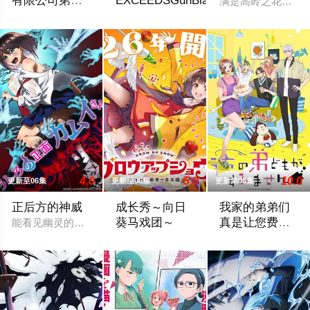
有限公司第二
EXCEEDSGunBlazeVengeance
满是高岭之花的贵
季
「魔法少女――それは強くて、格好良くて、しなやかで。誰も
30年前，未知的“侵略性外来生物”突然
4.0
5.0
10.0
更新至06集
更新至06集
更新第06集
正后方的神威
成长秀～向日
我家的弟弟们
葵马戏团～
真是让您费心
能看见幽灵的平凡女高中生·志津香，利用容易吸引幽灵的特殊体
了
故事舞台设定在昭和30年代左右的日本
高一结束的春假，