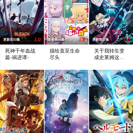
1.0
1.0
7.0
更新至03集
更新第06集
更新第17集
死神千年血战
描绘直至生命
关于我转生变
篇-祸进谭-
尽头
成史莱姆这档
事第四季
即使死神与灭却师历经千年的血战尽头，毁灭的未来已隐约可见─
女高中生安海相非常喜欢看漫画，尤其是 
举办开国祭并与各