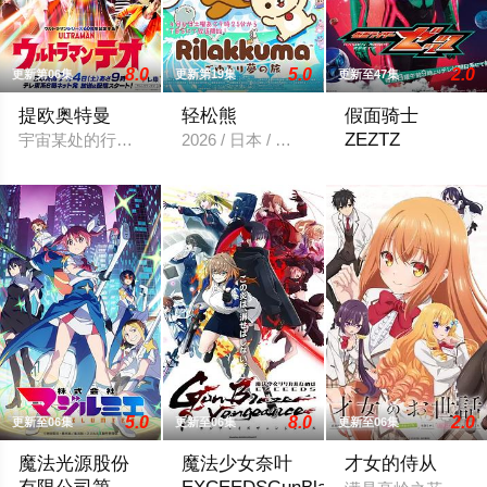
8.0
5.0
2.0
更新第06集
更新第19集
更新至47集
提欧奥特曼
轻松熊
假面骑士
ZEZTZ
宇宙某处的行星“H12”这颗与地球极其相似的星球，某日遭到了
2026 / 日本 / 内详
万津莫。自称是过
5.0
8.0
2.0
更新至06集
更新至06集
更新至06集
魔法光源股份
魔法少女奈叶
才女的侍从