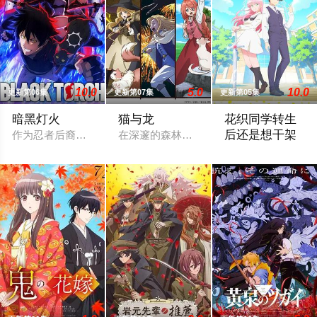
10.0
5.0
10.0
更新第06集
更新第07集
更新第05集
暗黑灯火
猫与龙
花织同学转生
后还是想干架
作为忍者后裔被祖父抚养长大、拥有与动物对话能力的高中生·我
在深邃的森林深处，一只会喷火的龙，与
鸣神流星，职业尼