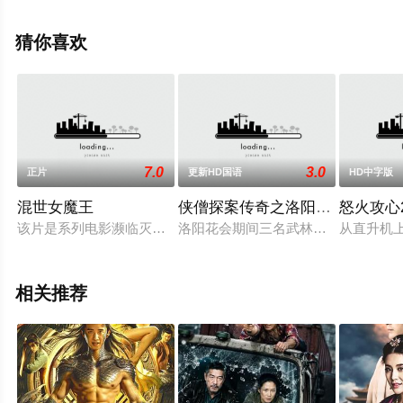
·阿布卡瑞安,佐伊·马奇尔,肯扎·福特斯,法朗西斯·瑞纳德等
演员精彩演绎的法国电影，手机免费观看高清无删减完整
猜你喜欢
版电影大全就上飘花影院，更多剧情信息可移步至豆瓣电
影、电视猫或剧情网等平台了解。
7.0
3.0
正片
更新HD国语
HD中字版
混世女魔王
侠僧探案传奇之洛阳花会
怒火攻心
该片是系列电影濒临灭绝之首部《混世女魔王》，将于2016年
洛阳花会期间三名武林名士神秘死亡
从直升机上
相关推荐