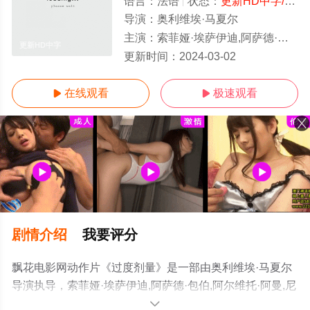
语言：
法语
状态：
更新HD中字/高清
导演：
奥利维埃·马夏尔
主演：
索菲娅·埃萨伊迪,阿萨德·包伯,阿尔维托·阿曼,尼古拉·卡萨雷,Nassim,Lyes,布鲁诺·洛普斯,穆萨·曼斯莱,西蒙·阿布卡瑞安,佐
更新HD中字
更新时间：
2024-03-02
在线观看
极速观看


剧情介绍
我要评分
飘花电影网动作片《过度剂量》是一部由奥利维埃·马夏尔
导演执导，索菲娅·埃萨伊迪,阿萨德·包伯,阿尔维托·阿曼,尼
古拉·卡萨雷,Nassim,Lyes,布鲁诺·洛普斯,穆萨·曼斯莱,西蒙
