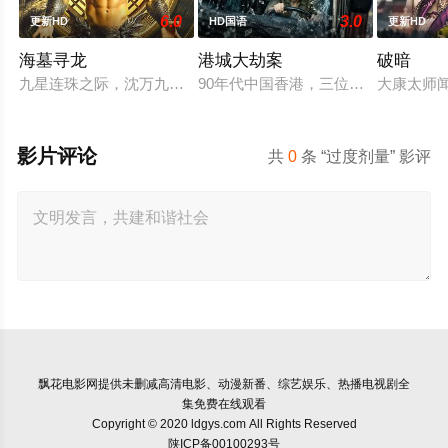
6.0
3.0
更新HD
HD国语
更新HD
海墓寻龙
港城大劫案
破暗
九星连珠之际，沈万九海墓随岛浮现，引发各方势力觊觎。江湖
90年代中国香港，三位深陷生存绝
大康太师
影片评论
共
0
条 “过度剂量” 影评
飘花电影网
提供未删减高清电影、动漫新番、综艺娱乐、热播电视剧全
集免费在线观看
Copyright © 2020 ldgys.com All Rights Reserved
陕ICP备00100293号