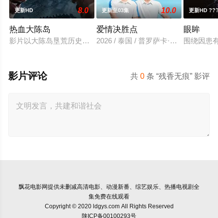
8.0
10.0
更新HD
更新至03集
更新HD ??
热血大陈岛
爱情决胜点
眼眸
影片以大陈岛垦荒历史为创作底色，在尊重历史真实性的前提下
2026 / 泰国 / 普罗萨卡·那·萨
围绕因患
影片评论
共
0
条 “残香无痕” 影评
飘花电影网
提供未删减高清电影、动漫新番、综艺娱乐、热播电视剧全
集免费在线观看
Copyright © 2020 ldgys.com All Rights Reserved
陕ICP备00100293号