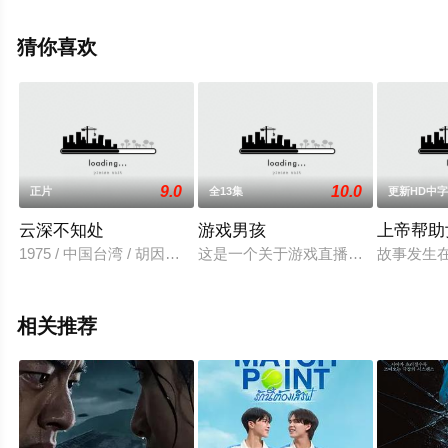
版电影大全就上飘花影院，更多剧情信息可移步至豆瓣电
影、电视猫或剧情网等平台了解。
猜你喜欢
9.0
10.0
正片
全13集
更新HD中
云深不知处
游戏男孩
上帝帮助
1975 / 中国台湾 / 胡因梦,谷名伦,林青霞,庹宗华,傅碧辉,沈雪珍,
这是一个关于游戏直播主播Cairo和他
故事发生
相关推荐