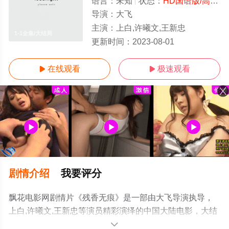
语言：
未知
状态：
HD国语版/高清
-
导演：
大飞
主演：
上白,许曦文,王新忠
1-1全集/大结局
更新时间：
2023-08-01
在线观看
极速观看


剧情介绍
我要评分
飘花电影网剧情片《残香无痕》是一部由大飞导演执导，
上白,许曦文,王新忠等演员精彩演绎的中国大陆电影，大结
局剧情已揭晓（1-1全集），手机免费观看高清无删减完整
