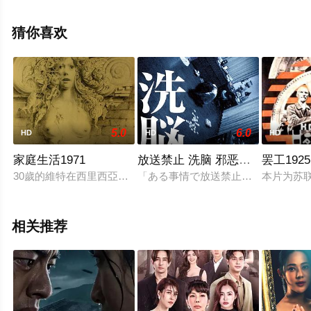
影院，更多剧情信息可移步至豆瓣电影、电视猫或剧情网
等平台了解。
猜你喜欢
5.0
6.0
HD
HD
HD
家庭生活1971
放送禁止 洗脑 邪恶的铁之印象
罢工1925
30歲的維特在西里西亞的建築設計公司工作，某日接到家裡的
「ある事情で放送禁止となったVTR
本片为苏
相关推荐