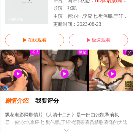
语言：
国语
状态：
HD国语版/高清
-
导演：
张凯
主演：
何沁坤,李应七,樊伟鹏,于轩鸿灏
HD国语版
更新时间：
2023-08-23
在线观看
极速观看


剧情介绍
我要评分
飘花电影网剧情片《大清十二刑》是一部由张凯导演执
导，何沁坤,李应七,樊伟鹏,于轩鸿灏等演员精彩演绎的大陆
电影，手机免费观看高清无删减完整版电影大全就上飘花
