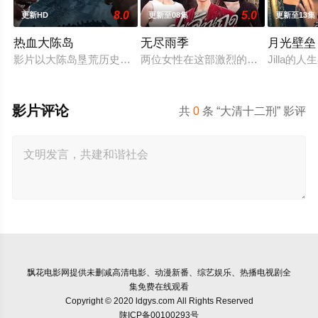
8.0
5.0
更新HD
更新至08集
更新至13集
热血大陈岛
无尽雨季
月光壁垒
影片以大陈岛垦荒历史为创作底色，在尊重历史真实性的前提下
两位女性在这部激烈的家庭剧中争夺
Jilla
影片评论
共
0
条 “大清十二刑” 影评
飘花电影网
提供未删减高清电影、动漫新番、综艺娱乐、热播电视剧全
集免费在线观看
Copyright © 2020 ldgys.com All Rights Reserved
陕ICP备00100293号