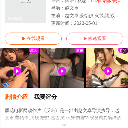
语言：
国语
状态：
HD国语版/高清
-
导演：
赵文卓
主演：
赵文卓,姜怡伊,火线,陆彭,杰古,帕丽,宋撼寰
HD国语版
更新时间：
2023-05-01
在线观看
极速观看


剧情介绍
我要评分
飘花电影网动作片《反击》是一部由赵文卓导演执导，赵
文卓,姜怡伊,火线,陆彭,杰古,帕丽,宋撼寰等演员精彩演绎的
大陆电影，手机免费观看高清无删减完整版电影大全就上
