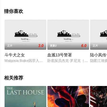
飘花影院，更多剧情信息可移步至豆瓣电影、电视猫或剧
情网等平台了解。
猜你喜欢
3.0
6.0
正片
更新2
正片
斗牛犬之女
血溅13号警署
陆小凤传
Malgosia Bojke因罪入狱，男友Remigiusz Puchalsk
卧底探员杰克·罗尼克（Ethan H
隐匿江湖
相关推荐