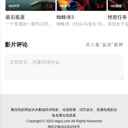
7.0
2.0
HD中字
HD中字
HD国语
最后孤屋
蜘蛛侠3
绝密任务
一个普通的一家四口突遭诡异变故，被困在自家房屋中超过 100
蜘蛛侠（托比•马奎尔 Tobey M
首部女子
影片评论
共
0
条 “反击” 影评
飘花电影网
提供未删减高清电影、动漫新番、综艺娱乐、热播电视剧全
集免费在线观看
Copyright © 2020 ldgys.com All Rights Reserved
陕ICP备00100293号