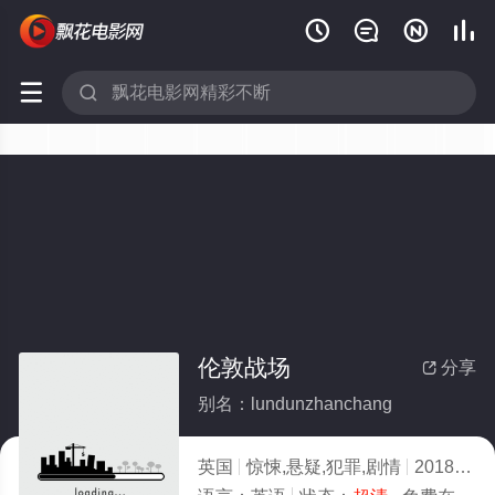






伦敦战场
分享

别名：lundunzhanchang
英国
惊悚,悬疑,犯罪,剧情
2018
4.0