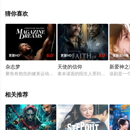
特吉斯,莉莉·科尔,艾德里安·帕默,艾米丽·金凯德·休斯,亨利·
加勒特,迈克尔·谢弗,詹妮弗·米索妮,阿什克·阿赫塔尔,唐汉
猜你喜欢
平,克雷格·加纳,丽塔-麦克唐纳丹帕,克里斯·雷曼,萨拉·比斯
等演员精彩演绎的英国电影，手机免费观看高清无删减完
整版电影大全就上飘花影院，更多剧情信息可移步至豆瓣
电影、电视猫或剧情网等平台了解。
6.0
8.0
更新HD
更新HD
更新至08集
杂志梦
天使的信仰
新爱神之
聚焦有抱负的健美运动员基利安·马多克斯，他在探索名声和暴
素未谋面的陌生人受到神秘的召唤，
该剧是一
相关推荐