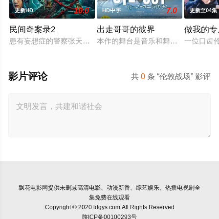
10.0
7.0
更新HD
HD中字
更新至04集
民间奇案录2
出走哥哥的彼界
做我的专
患有妄想症的警察张天盛遇上一起离奇的神像杀人事件，勘案过程
本作的舞台是音乐和舞蹈融入生活的
一位口齿伶
影片评论
共
0
条 “伦敦战场” 影评
飘花电影网
提供未删减高清电影、动漫新番、综艺娱乐、热播电视剧全
集免费在线观看
Copyright © 2020 ldgys.com All Rights Reserved
陕ICP备00100293号