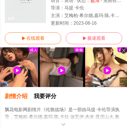
语言：
英语
状态：
超清
- 免费在线观看
导演：
马提·卡伦
主演：
艾梅柏·希尔德,嘉玛·陈,卡拉·迪瓦伊,杰米·亚历山大,詹森·艾萨克,西奥·詹姆斯,约翰尼·德普,比利·鲍伯·松顿,吉姆·斯特吉斯,莉莉·
超清
更新时间：
2023-08-16
在线观看
极速观看


剧情介绍
我要评分
飘花电影网剧情片《伦敦战场》是一部由马提·卡伦导演执
导，艾梅柏·希尔德,嘉玛·陈,卡拉·迪瓦伊,杰米·亚历山大,詹
森·艾萨克,西奥·詹姆斯,约翰尼·德普,比利·鲍伯·松顿,吉姆·斯
