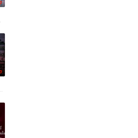
0
幻象阻碍，却坚
战、二房东杨小强加入后，一路曲折式“开挂”。然而，
牵引出“婴胎报仇”，“娘娘索命”等一连串妖异事件，张天盛虽被种种诡怪幻象
卡薇萨拉·辛普洛
0
，一路用科学知识
Khae-arun堪称完美：家世
方封锁，令两人被迫困在奥克兰的公寓里，不得不朝夕共处。长夜漫漫，诡异怪
真相，冲破新闻的步步紧逼。