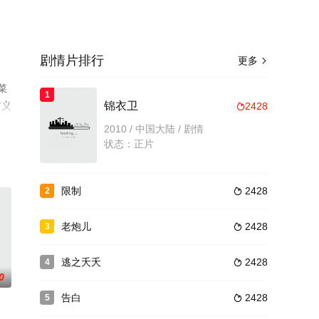
剧情片排行
更多

菜
1
方义
锦衣卫
2428

绎
2010 / 中国大陆 / 剧情
。
状态：正片
限制
2428
2

老炮儿
2428
3

逃之夭夭
2428
4

0
告白
2428
5
