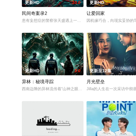
更新HD
10.0
更新HD
民间奇案录2
让爱回家
患有妄想症的警察张天盛遇上一起离奇的神像杀人事件，勘案过程中
因机缘巧合，向现实妥协的
更新HD
3.0
更新至12集
异林：秘境寻踪
月光壁垒
西南边陲的异林流传着“山神之眼”的恐怖传说，生物系学生苏瑶
Jilla的人生在一次采访中彻