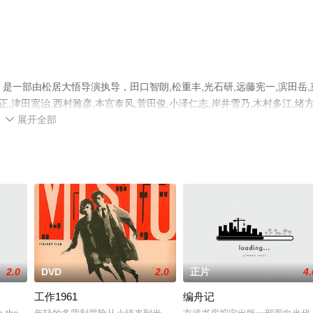
影》是一部由松居大悟导演执导，田口智朗,松重丰,光石研,远藤宪一,滨田岳,
正,津田宽治,西村雅彦,本宫泰风,菅田俊,小泽仁志,岸井雪乃,木村多江,绪
展开全部
,阿部亮平,宇野祥平,柄本时生,大仓孝二,尾美利德,加藤谅,金等演员精彩演

飘花影院，更多剧情信息可移步至豆瓣电影、电视猫或剧情网等平台了解
2.0
DVD
2.0
正片
4.
工作1961
编舟记