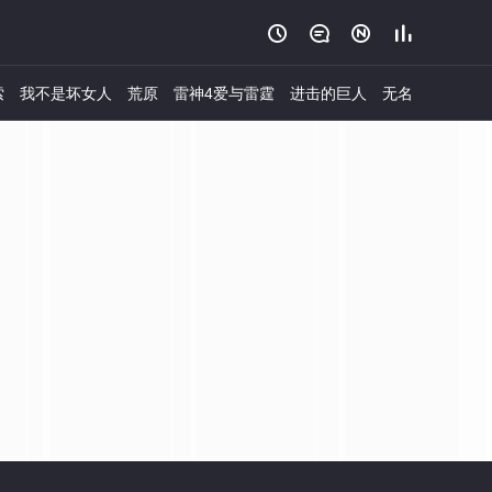




索
我不是坏女人
荒原
雷神4爱与雷霆
进击的巨人
无名