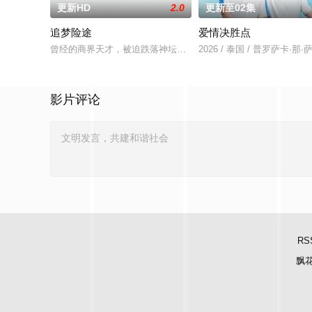
更新HD
2.0
更新至02集
追梦险途
爱情决胜点
曾经的商界天才，被迫跌落神坛。被那微不足道的成就麻醉过后
2026 / 泰国 / 普罗萨
影片评论
RS
飘