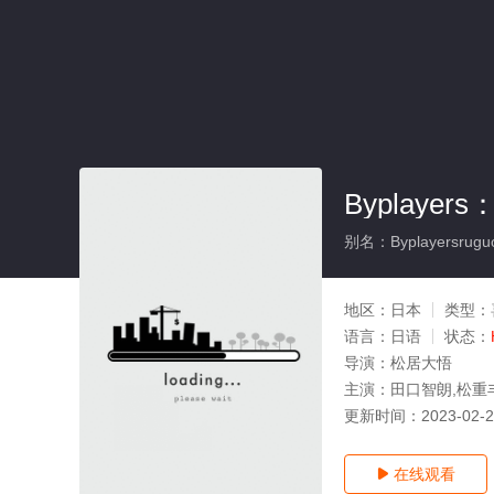
Byplaye
别名：Byplayersruguo1
地区：
日本
类型：
语言：
日语
状态：
导演：
松居大悟
主演：
田口智朗,松重
更新时间：
2023-02-
在线观看
