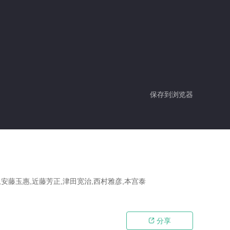
保存到浏览器
,安藤玉惠,近藤芳正,津田宽治,西村雅彦,本宫泰
分享
