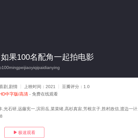
rs：如果100名配角一起拍电影
00mingpeijiaoyiqipaidianying
喜剧,剧情
上映时间：
2021
豆瓣评分：
1.0
HD中字版/高清
- 免费在线观看
丰,光石研,远藤宪一,滨田岳,菜菜绪,高杉真宙,芳根京子,胜村政信,渡边一计
28
极速观看
