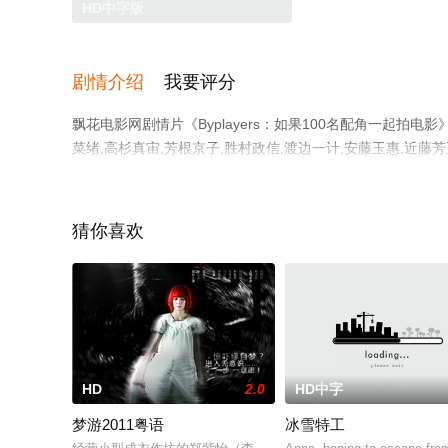
HD中字版
剧情介绍
我要评分
飘花电影网剧情片《Byplayers：如果100名配角一起拍电
菜绪,高杉真宙,芳根京子,胜村政信,渡边一计,安藤玉惠,近藤芳
博,北村一辉,北香那,有村架纯,天海祐希,役所广司,石丸谦二郎
的日本电影，手机免费观看高清无删减完整版电影大全就上
猜你喜欢
HD
2.0
HD中字
梦游2011粤语
冰雪特工