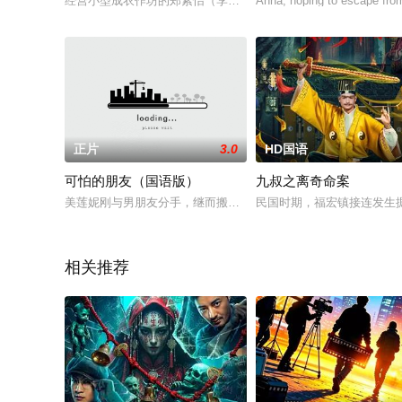
经营小型成衣作坊的郑紫怡（李心洁 饰）一段时间以来备受奇怪
Anna, hoping to escape from
正片
3.0
HD国语
可怕的朋友（国语版）
九叔之离奇命案
美莲妮刚与男朋友分手，继而搬去费城重新开始过，她找到一份临
民国时期，福宏镇接连发生
相关推荐