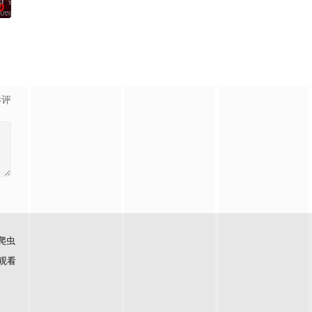
0
户苦楚无助深感无力
恩,恰约隆·西岚亚堤迪,维拉育特·查苏克
影评
爬虫
观看