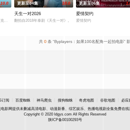
10.0
更新至04集
10.0
更新至06集
1.
天生一对2026
爱情契约
他该如何面对现实，能改变他的命运的是谁？什么才是生命价值的真谛？面对客
卡·那·萨克那空,克里塔农·安查纳南,哈里·奇瓦嘎隆,瓦奇拉维·让维瓦,阿玛霖·妮缇布
翻拍自2018年泰剧《天生一对》。
爱情契约
共
0
条 “Byplayers：如果100名配角一起拍电影” 
S订阅
百度蜘蛛
神马爬虫
搜狗蜘蛛
奇虎地图
谷歌地图
必应
花电影网
提供未删减高清电影、动漫新番、综艺娱乐、热播电视剧全集免费在线
Copyright © 2020 ldgys.com All Rights Reserved
陕ICP备00100293号