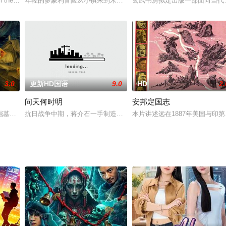
梦境的困扰，她经常会梦到一片荒郊野地，梦中她直觉感到地下埋着尸体；此外
 the disturbing past and find peace, escapes
年轻的多蒙利冒险从小镇来到米兰，在一家大公司里找了一份工作，
玄武书房拟定出版一部面向当代
3.0
更新HD国语
9.0
HD
2.
问天何时明
安邦定国志
时的 秘书工作，公司总裁汤对她爱护有嘉，亦开始展开追求。汤原来是一名有
掘墓鞭尸、花旦温晓娥活埋惨死、豪绅贾员外被杀等命案。戏班班主何九（九叔
抗日战争中期，蒋介石一手制造的"皖南事变"激起了全国人民的义愤
本片讲述远在1887年美国与