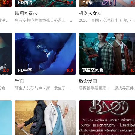
5.0
HD国语
5.0
全6集
8.
民间奇案录
机器人女友
，牵引出“婴胎报仇”，“娘娘索命”等一连串妖异事件，张天盛虽被种种诡怪
导演朱达仁萌生拍一部《河南人在北京》电影的念头，在说服主编姚松、老乡韩
患有妄想症的警察张天盛遇上一起离奇的神像杀人事件，勘案过程中，
2026 / 泰国 / 安玛莉·杜瓦尔,
2.0
HD中字
9.0
更新至05集
9.
千面
致命漫画
与同学进山科考，却因遭遇飓风来袭而失联。救援副队长陈霖奉命带队深入丛林
底偏离了轨道，她采访的对象是泰国著名房地产集团继承人Khae-arun。表面看来，
陌生人艾莎与卢卡斯，发生了一场荒唐意外的一夜情。突如其来的警
警探携手漫画家，一起找寻案件