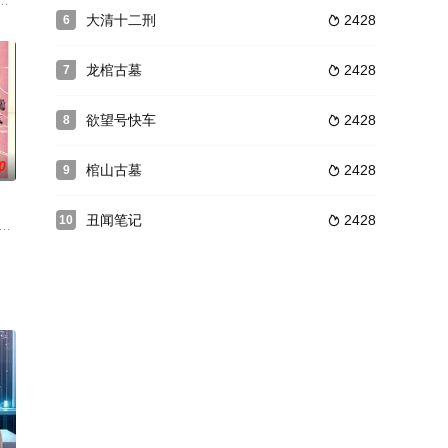
还会梦见一部破损
面对巨大的生活压力与温柔美丽的艾多丽使他很矛盾，为了心中的理想多蒙利只
人的中型国语辞典《大渡海》，阅历颇丰且行事一丝不苟的国语学者松本朋佑（
大清十二刑
2428
6

龙棺古墓
2428
7

欲望号快车
2428
8

0
棺山古墓
2428
9

丑闻笔记
2428
10

妇 之夫，他的妻
）协助警察李长青查案，原来是昔日名角尤晚秋因被曲瑞
。面对全国人民日益高涨的抗日热情，蒋介石倒行逆施，更加血腥地镇
印第安人签订和约，答应援助正受到各种如天灾、疾病、粮食短缺等问题的印第安