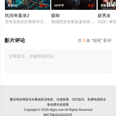
10.0
4.0
更新HD
HD中字
更新至01集
民间奇案录2
眼眸
新男友
患有妄想症的警察张天盛遇上一起离奇的神像杀人事件，勘案过程
围绕因患有家族遗传病而导致视力逐
2026 / 泰
影片评论
共
0
条 “假死” 影评
飘花电影网
提供未删减高清电影、动漫新番、综艺娱乐、热播电视剧全
集免费在线观看
Copyright © 2020 ldgys.com All Rights Reserved
陕ICP备00100293号