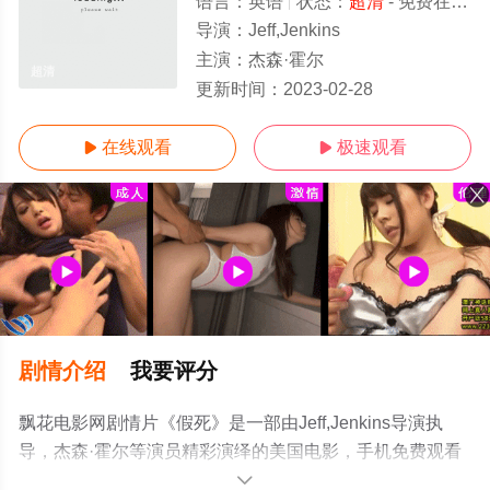
语言：
英语
状态：
超清
- 免费在线观看
导演：
Jeff,Jenkins
主演：
杰森·霍尔
超清
更新时间：
2023-02-28
在线观看
极速观看


剧情介绍
我要评分
飘花电影网剧情片《假死》是一部由Jeff,Jenkins导演执
导，杰森·霍尔等演员精彩演绎的美国电影，手机免费观看
高清无删减完整版电影大全就上飘花影院，更多剧情信息
