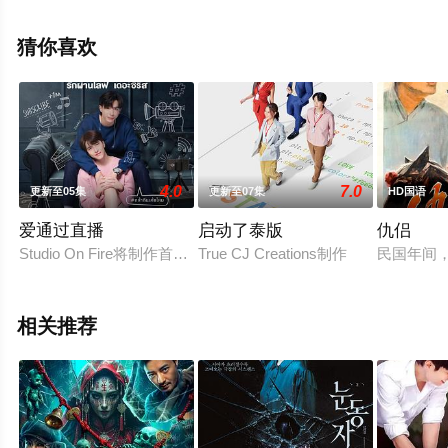
可移步至豆瓣电影、电视猫或剧情网等平台了解。
猜你喜欢
4.0
7.0
更新至05集
更新至07集
HD国语
爱通过直播
启动了泰版
仇侣
Studio On Fire将制作首部BL新剧《Live in Love 》，改编自作家
True CJ Creations制作
民国年间
相关推荐