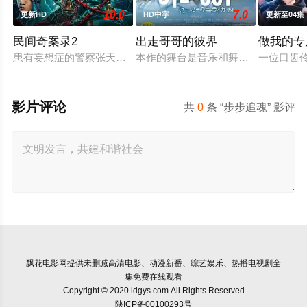
10.0
7.0
更新HD
HD中字
更新至04集
民间奇案录2
出走哥哥的彼界
做我的专
患有妄想症的警察张天盛遇上一起离奇的神像杀人事件，勘案过程
本作的舞台是音乐和舞蹈融入生活的
一位口齿伶
影片评论
共
0
条 “步步追魂” 影评
飘花电影网
提供未删减高清电影、动漫新番、综艺娱乐、热播电视剧全
集免费在线观看
Copyright © 2020 ldgys.com All Rights Reserved
陕ICP备00100293号