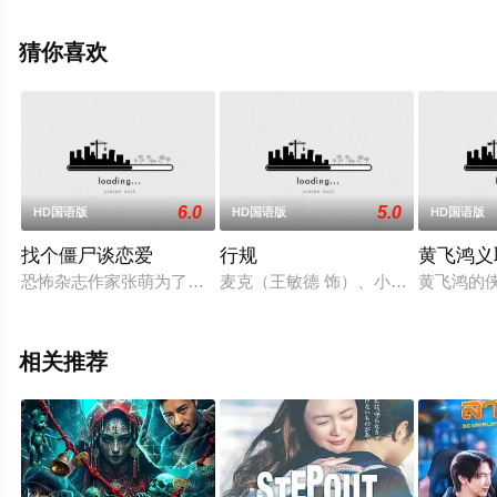
院，更多剧情信息可移步至豆瓣电影、电视猫或剧情网等
平台了解。
猜你喜欢
6.0
5.0
HD国语版
HD国语版
HD国语版
找个僵尸谈恋爱
行规
黄飞鸿义
恐怖杂志作家张萌为了寻找灵感，来到一个传说有僵尸出没的小
麦克（王敏德 饰）、小君（关秀媚 
黄飞鸿的
相关推荐