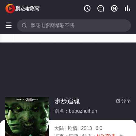






步步追魂
分享

别名：bubuzhuihun
大陆
剧情
2013
6.0