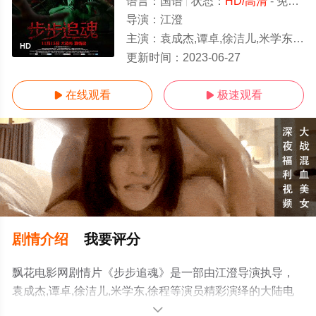
语言：
国语
状态：
HD/高清
- 免费在线观看
导演：
江澄
主演：
袁成杰,谭卓,徐洁儿,米学东,徐程
HD
更新时间：
2023-06-27
在线观看
极速观看


剧情介绍
我要评分
飘花电影网剧情片《步步追魂》是一部由江澄导演执导，
袁成杰,谭卓,徐洁儿,米学东,徐程等演员精彩演绎的大陆电
影，手机免费观看高清无删减完整版电影大全就上飘花影
