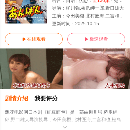
语言：
日语
状态：
全130集
- 免费在线观看
导演：
柳川强,桥爪绅一郎,野口雄大
主演：
今田美樱,北村匠海,二宫和也,松岛菜菜子,加濑亮,江口德子,河合优实,原菜乃华,吉田钢太郎,细田佳央太,竹野内丰,中泽元纪,高桥文哉,志田
全130集/全集
更新时间：
2025-10-15
在线观看
极速观看


剧情介绍
我要评分
飘花电影网日本剧《红豆面包》是一部由柳川强,桥爪绅一
郎,野口雄大导演执导，今田美樱,北村匠海,二宫和也,松岛
菜菜子,加濑亮,江口德子,河合优实,原菜乃华,吉田钢太郎,细
