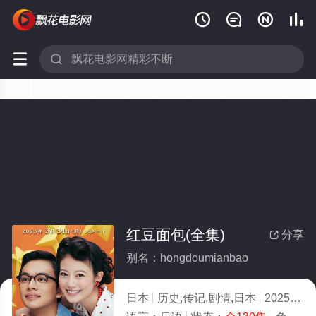






红豆面包(全集)
分享

别名：hongdoumianbao
日本
历史,传记,剧情,日本
2025
3.0