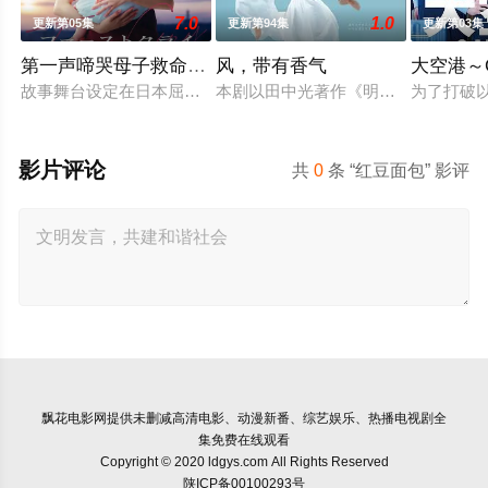
7.0
1.0
更新第05集
更新第94集
更新第03集
第一声啼哭母子救命急救班
风，带有香气
大空港～G
故事舞台设定在日本屈指可数的顶级豪华医院“圣菲奥娜医院”。
本剧以田中光著作《明治的南丁格尔
为了打破
影片评论
共
0
条 “红豆面包” 影评
飘花电影网
提供未删减高清电影、动漫新番、综艺娱乐、热播电视剧全
集免费在线观看
Copyright © 2020 ldgys.com All Rights Reserved
陕ICP备00100293号