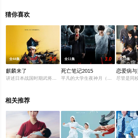
田佳央太,竹野内丰,中泽元纪,高桥文哉,志田彩良,山寺宏一,
阿部隆史等演员精彩演绎的日本电视剧，大结局剧情已揭
猜你喜欢
晓（全130集），手机免费观看高清无删减完整版电视剧全
集就上飘花影院，热播电视剧提前免费观看，更多剧情信
息可移步至豆瓣电视剧、电视猫或剧情网等平台了解。
3.0
3.0
全44集
全11集
全10集
麒麟来了
死亡笔记2015
恋爱病与
讲述日本战国时期武将明智光秀从美浓走出，逐步成长为麒麟，
平凡的大学生夜神月（洼田正孝饰）
尽管是同
相关推荐