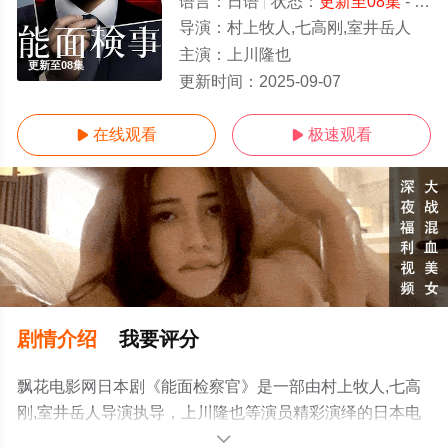
语言：
日语
状态：
更新至08集
- 免费在线观看
导演：
村上牧人,七高刚,室井岳人
主演：
上川隆也
更新至08集
更新时间：
2025-09-07
在线观看
极速观看


剧情介绍
我要评分
飘花电影网日本剧《能面检察官》是一部由村上牧人,七高
刚,室井岳人导演执导，上川隆也等演员精彩演绎的日本电
视剧，手机免费观看高清无删减完整版电视剧全集就上飘
