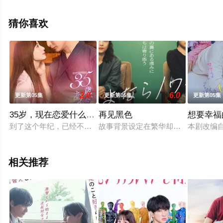
花影院，热播电视剧提前免费观看，更多剧情信息可移步
至豆瓣电视剧、电视猫或剧情网等平台了解。
猜你喜欢
2.0
6.0
更新第05集
更新第05集
更新第05集
35岁，现在恋爱什么的也太不现实了
再见黑色
想要幸福
到了这个年纪，已经不会向男人寻求什么童话了。木元茉莉子，
故事背景设定在繁华却复杂的东京池
本剧改编自
相关推荐