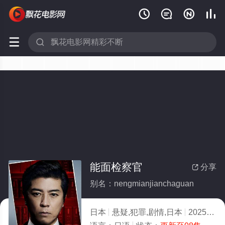






能面检察官
分享

别名：nengmianjianchaguan
日本
悬疑,犯罪,剧情,日本
2025
5.0