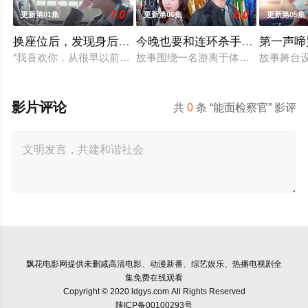
7.0
6.0
更新第01集
更新第06集
更新第05集
换座位后，发现身后的男生好像喜欢我
今晚也要和连环杀手约会
第一声啼
“我喜欢你，从很早以前就开始了。”从换座位开始⁉︎ 性格完全相
故事围绕一名游离于体制之外、孤傲冷
故事舞台
影片评论
共
0
条 “能面检察官” 影评
飘花电影网
提供未删减高清电影、动漫新番、综艺娱乐、热播电视剧全
集免费在线观看
Copyright © 2020 ldgys.com All Rights Reserved
陕ICP备00100293号