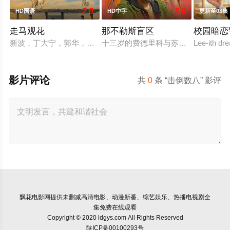
2.0
3.0
HD国语
HD中字
更新至03集
走马观花
那不勒斯盲区
校园暗恋
新波，丁大宁，郭华，程一木他们毕业于同一所大学。他们和很
十三岁的费德里科与苏西，是那不勒
Lee-ith dr
影片评论
共
0
条 “击倒数八” 影评
飘花电影网
提供未删减高清电影、动漫新番、综艺娱乐、热播电视剧全
集免费在线观看
Copyright © 2020 ldgys.com All Rights Reserved
陕ICP备00100293号