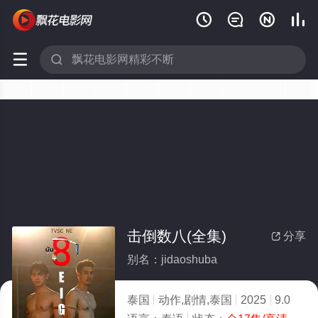






击倒数八(全集)
分享

别名：jidaoshuba
泰国
动作,剧情,泰国
2025
9.0