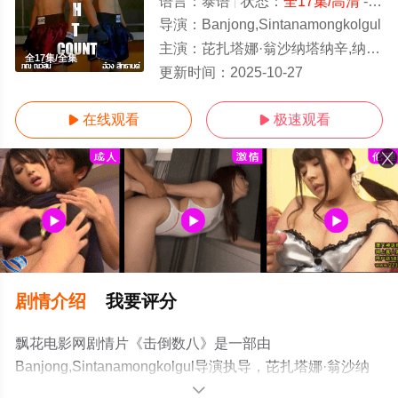
语言：
泰语
状态：
全17集/高清
- 免费在线观看
导演：
Banjong,Sintanamongkolgul
主演：
芘扎塔娜·翁沙纳塔纳辛,纳瓦希·普潘塔奇斯,昂滃·斯缇谭,纳塔吾·斯金杰,塔拉·提帕,阿披南·普拉瑟瓦塔纳坤,那特澹尼缇·派啦迪瑅谭,贾卡
全17集/全集
更新时间：
2025-10-27
在线观看
极速观看


剧情介绍
我要评分
飘花电影网剧情片《击倒数八》是一部由
Banjong,Sintanamongkolgul导演执导，芘扎塔娜·翁沙纳
塔纳辛,纳瓦希·普潘塔奇斯,昂滃·斯缇谭,纳塔吾·斯金杰,塔
