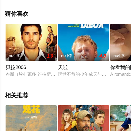
拉·提帕,阿披南·普拉瑟瓦塔纳坤,那特澹尼缇·派啦迪瑅谭,贾
卡林·普里帕特等演员精彩演绎的泰国电影，大结局剧情已
猜你喜欢
揭晓（全17集），手机免费观看高清无删减完整版电影大
全就上飘花影院，更多剧情信息可移步至豆瓣电影、电视
猫或剧情网等平台了解。
1.0
4.0
HD中字
HD中字
HD中字
贝拉2006
天啦
你看我的
杰斯（埃杜瓦多·维拉斯蒂吉 Eduardo Verástegui 饰
玩世不恭的少年成天与死党鬼混，对
A romantic 
相关推荐