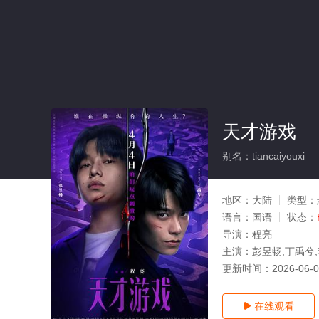
天才游戏
别名：tiancaiyouxi
地区：
大陆
类型：
语言：
国语
状态：
导演：
程亮
主演：
彭昱畅,丁禹兮
更新时间：
2026-06-
在线观看
