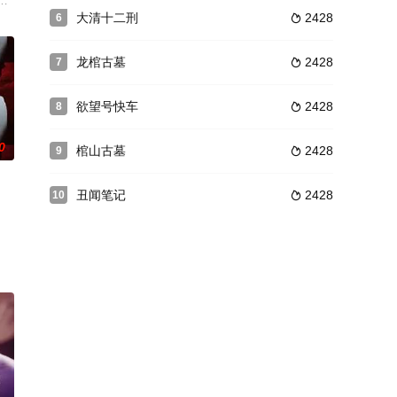
几乎无人知晓她的过去——她曾是个戴着厚重眼
8年前身亡的恋人或许仍在世而心神动摇。万圣节期间，公司成员奔赴世界各地
介（森山未来 饰），奉相马家当主大膳亮（每熊克哉 饰）之命，前往江户小野
大清十二刑
2428
6

龙棺古墓
2428
7

欲望号快车
2428
8

0
棺山古墓
2428
9

丑闻笔记
2428
10

在绝境中完成复仇，将施暴者一一绳之以法。影片不仅是
ls