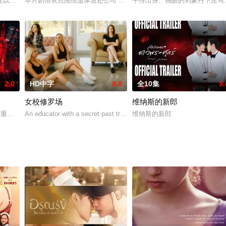
rdering s
以女主角身份重逢！而且还要和自己组CP“Pingruk”是位校园里的万人迷，
本片剧情依然围绕遗体送还公司“天使之心”展开。社长伊泽那美得知
平侍出身、独眼的剑豪丹下左马之
2.0
HD中字
8.0
全10集
9.
女校修罗场
维纳斯的新郎
o must fa
点重重。姐姐石岚毅然踏上追凶之路，她孤身对抗恶势力，艰难收集证据，最终
An educator with a secret past tries to reform a group of wayward gir
维纳斯的新郎