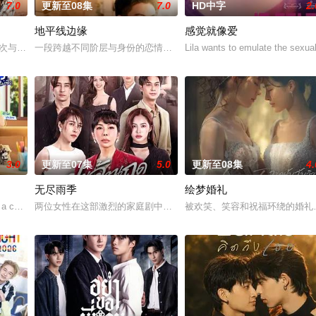
7.0
更新至08集
7.0
HD中字
2.
地平线边缘
感觉就像爱
多年轻人一样，自以为是，敏感错弱，没有被认可的才华。他们来自不同的地方
a再次与童年时期的死敌Kaprao相逢。在两人的关系中，一方如同炽热的火焰
一段跨越不同阶层与身份的恋情。一方唯有自己的荣誉，另一方则关乎王室血
Lila wants to emulate the sexual
3.0
更新至07集
5.0
更新至08集
4.
无尽雨季
绘梦婚礼
然间生活变成了一场绝望的狂飙，彻底脱离掌控并彻底改变了命运。但在这里他
a cool indie rock musician. Because of his co
两位女性在这部激烈的家庭剧中争夺强大的蒂纳拉王朝领导权。法克
被欢笑、笑容和祝福环绕的婚礼仅