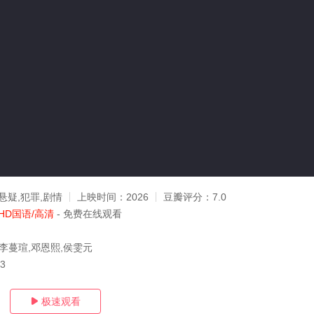
悬疑,犯罪,剧情
上映时间：
2026
豆瓣评分：
7.0
HD国语/高清
- 免费在线观看
,李蔓瑄,邓恩熙,侯雯元
03
极速观看
