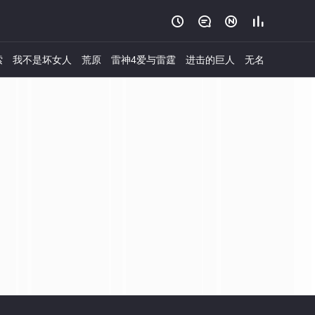




索
我不是坏女人
荒原
雷神4爱与雷霆
进击的巨人
无名