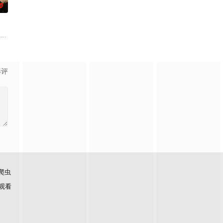
0
ี่เจน影视化3月23日作家FB透
ibowornnant,Team,Tatchanon,Thongpao,Guide,Piyawat,Khongs
影评
爬虫
观看