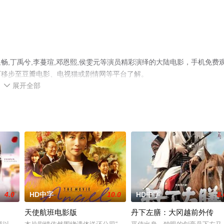
,丁禹兮,李蔓瑄,邓恩熙,侯雯元等演员精彩演绎的大陆电影，手机免费
可移步至豆瓣电影、电视猫或剧情网等平台了解。
展开全部

4.0
HD中字
10.0
HD中字
8.
天使航班电影版
丹下左膳：大冈越前外传