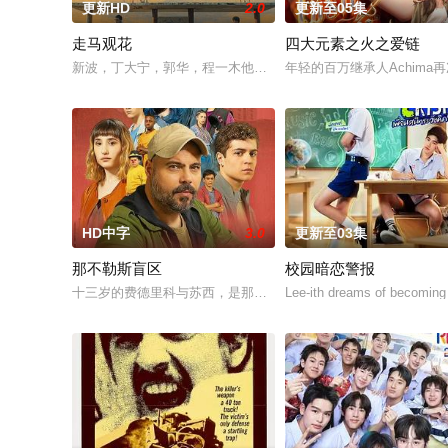
更新HD
2.0
更新至05集
走马观花
四大元素之火之爱链
新波，丁大宁，郭华，程一木他们毕业于同一所大学。他们和很
年轻的百万继承人Achim
HD中字
3.0
更新至03集
那不勒斯盲区
校园暗恋警报
十三岁的费德里科与苏西，是那不勒斯两大死敌大佬的后代。突
Lee-ith dreams of becoming 