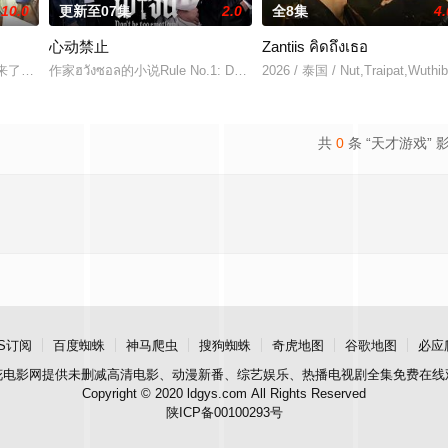
10.0
更新至07集
2.0
全8集
4.
心动禁止
Zantiis คิดถึงเธอ
 饰）的中年男人，这天他在空无一人的州际公路上独自驾车。随后一辆大卡车出现了，
爱来了别错过》。
作家ฮวังซอล的小说Rule No.1: Don't Be Too Emotional อย่าขอพ
2026 / 泰国 / Nut,Traipat,Wuth
共
0
条 “天才游戏” 
S订阅
百度蜘蛛
神马爬虫
搜狗蜘蛛
奇虎地图
谷歌地图
必应
花电影网
提供未删减高清电影、动漫新番、综艺娱乐、热播电视剧全集免费在线
Copyright © 2020 ldgys.com All Rights Reserved
陕ICP备00100293号