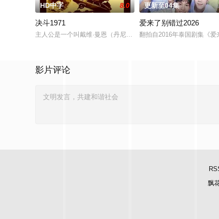
HD中字
8.0
更新至04集
决斗1971
爱来了别错过2026
主人公是一个叫戴维·曼恩（丹尼斯·韦弗 Dennis Weaver
翻拍自2016年泰国剧集《
影片评论
RS
飘