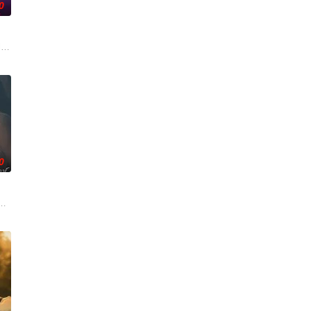
0
，却有一个共同的愿
，另一方如同让火烧得更猛的油，她们的关系会像
统。身为仆人的 Phob 爱上自己的主人，也是王子的Thinnakon，即使
 exploits of her more experienced best f
0
们也将迎来一个盲区
法一生都在证明自己是合法继承人，但当她终生的敌人帕普瓦特归来夺走一切时
仅是爱情生活的起点。未来还有许多障碍等待着两人共同跨越。Runch和Ne