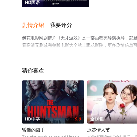
HD国语
剧情介绍
我要评分
飘花电影网剧情片《天才游戏》是一部由程亮导演执导，彭昱畅
看高清无删减完整版电影大全就上飘花影院，更多剧情信息
猜你喜欢
HD中字
9.0
全10集
昏迷的凶手
冰冻情人节