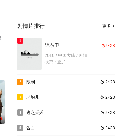
剧情片排行
更多

观
1
锦衣卫
2428

2010 / 中国大陆 / 剧情
状态：正片
限制
2428
2

老炮儿
2428
3

逃之夭夭
2428
4

0
告白
2428
5
