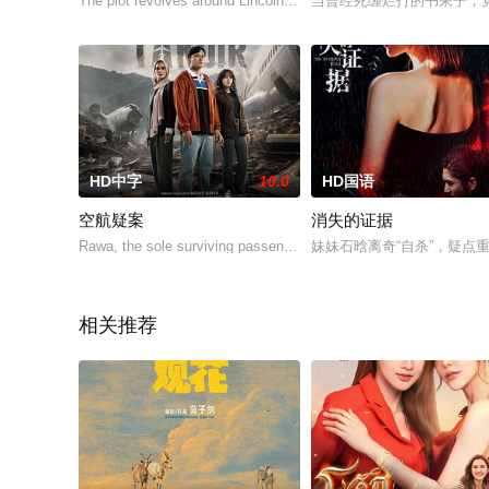
The plot revolves around Lincoln Raider, who is suspected of mu
当曾经死缠烂打的书呆子，竟
HD中字
10.0
HD国语
空航疑案
消失的证据
Rawa, the sole surviving passenger with injuries and trauma, wh
妹妹石晗离奇“自杀”，疑
相关推荐