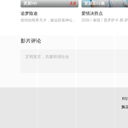
更新HD
2.0
更新至02集
追梦险途
爱情决胜点
曾经的商界天才，被迫跌落神坛。被那微不足道的成就麻醉过后
2026 / 泰国 / 普罗萨
影片评论
RS
飘