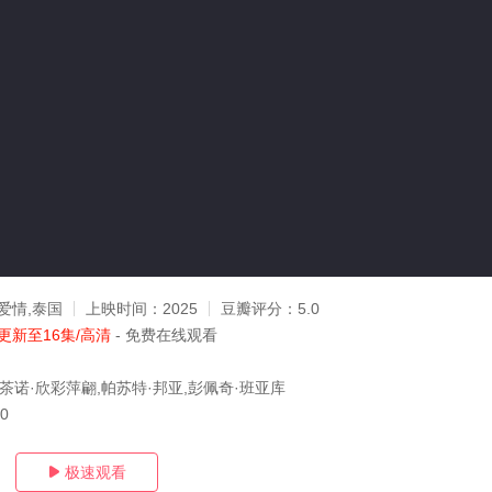
爱情,泰国
上映时间：
2025
豆瓣评分：
5.0
更新至16集/高清
- 免费在线观看
莫茶诺·欣彩萍翩,帕苏特·邦亚,彭佩奇·班亚库
30
极速观看
