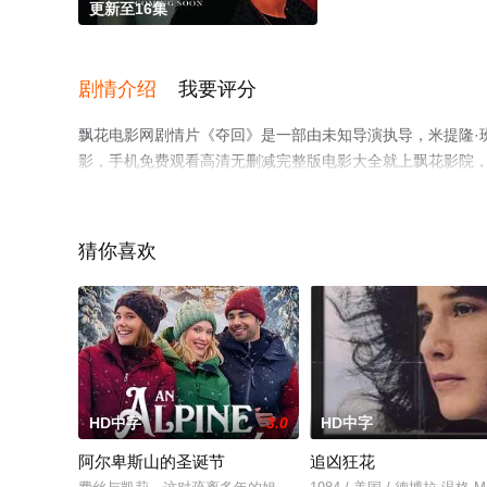
更新至16集
剧情介绍
我要评分
飘花电影网剧情片《夺回》是一部由未知导演执导，米提隆·班
影，手机免费观看高清无删减完整版电影大全就上飘花影院
猜你喜欢
HD中字
3.0
HD中字
阿尔卑斯山的圣诞节
追凶狂花