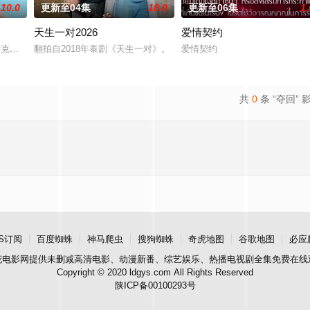
10.0
更新至04集
10.0
更新至06集
1.
天生一对2026
爱情契约
他该如何面对现实，能改变他的命运的是谁？什么才是生命价值的真谛？面对客
卡·那·萨克那空,克里塔农·安查纳南,哈里·奇瓦嘎隆,瓦奇拉维·让维瓦,阿玛霖·妮缇布
翻拍自2018年泰剧《天生一对》。
爱情契约
共
0
条 “夺回” 
S订阅
百度蜘蛛
神马爬虫
搜狗蜘蛛
奇虎地图
谷歌地图
必应
花电影网
提供未删减高清电影、动漫新番、综艺娱乐、热播电视剧全集免费在线
Copyright © 2020 ldgys.com All Rights Reserved
陕ICP备00100293号