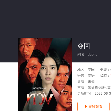
夺回
别名：duohui
地区：
泰国
类型：
语言：
泰语
状态：
导演：
未知
主演：
米提隆·班栓,
更新时间：
2026-06-
在线观看
