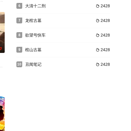
向导弗雷德里克之间
份子团体--SPARK. 她坐着SPARK的旅行车游遍了整个欧洲,在街
to their first high profile awards cere
大清十二刑
2428
6

龙棺古墓
2428
7

欲望号快车
2428
8

0
棺山古墓
2428
9

丑闻笔记
2428
10

钱，夫妻关系日渐冷
逢。曾经一无所有、相依为命的兄弟，一起踏上了梦想中
又迷人的吉普赛女郎，巴黎圣母院的神父克洛德（托马斯·米切尔 Th
晚借宿于山间的一座寺庙，学生们在一名小和尚（张国荣 饰）的招待下，与寺