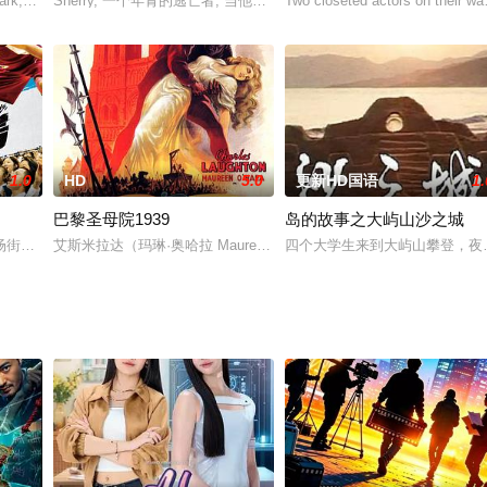
雪色中踏雪重聚，絮絮追忆祖父当年的初旅。她们珍视着重燃的手足之情，也与
ark,Keyloun,保罗·温菲尔德
Sherry, 一个年青的逃亡者, 当他露宿在欧洲街头时,遇到了街头的激进
Two closeted actors on their way 
1.0
HD
5.0
更新HD国语
1.
巴黎圣母院1939
岛的故事之大屿山沙之城
孙平的生活。孙平的家庭看似平静，他与妻子小力各自忙于自己的事业，一心挣
场街头斗牛赛被篮球队教练发掘，人生就此改变。隔年，两人在HBL冠军赛重
艾斯米拉达（玛琳·奥哈拉 Maureen O'Hara 饰）是一位善良而
四个大学生来到大屿山攀登，夜