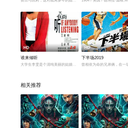
费丝与凯莉，这对疏离多年的姐妹，于法兰西阿尔卑斯山的圣诞
1984 / 美国 / 德博拉·温格,M
HD
2.0
HD
谁来倾听
下半场2019
大学生李雯是个清纯美丽的姑娘，她无意中介入了电视台主持人
曾相依为命的兄弟俩，在一
相关推荐