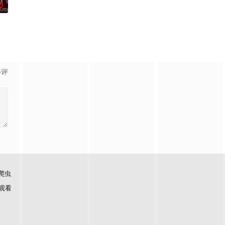
0
户苦楚无助深感无力
恩,恰约隆·西岚亚堤迪,维拉育特·查苏克
影评
爬虫
观看