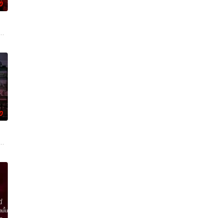
0
幻象阻碍，却坚
一连串妖异事件，张天盛虽被种种诡怪幻象阻碍，却坚
朱达仁萌生拍一部《河南人在北京》电影的念头，在说服主编姚松、老乡韩战、
0
，一路用科学知识
Khae-arun堪称完美：家世
方封锁，令两人被迫困在奥克兰的公寓里，不得不朝夕共处。长夜漫漫，诡异怪
真相，冲破新闻的步步紧逼。