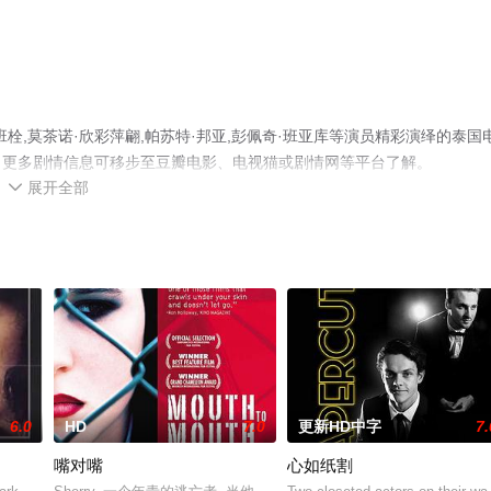
栓,莫茶诺·欣彩萍翩,帕苏特·邦亚,彭佩奇·班亚库等演员精彩演绎的泰国
，更多剧情信息可移步至豆瓣电影、电视猫或剧情网等平台了解。
展开全部

6.0
HD
7.0
更新HD中字
7.
嘴对嘴
心如纸割