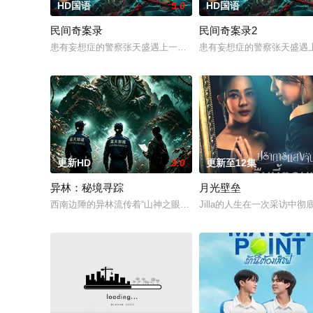
HD国语
5.0
HD国语
民间奇案录
民间奇案录2
患有妄想症的警察张天盛遇上一起离奇的神像杀人事件，勘案过程中
患有妄想症的警察张天盛遇上
更新HD
3.0
更新至12集
异林：秘境寻踪
月光壁垒
西南边陲的异林流传着“山神之眼”的恐怖传说，生物系学生苏瑶
Jilla的人生在一次采访中彻