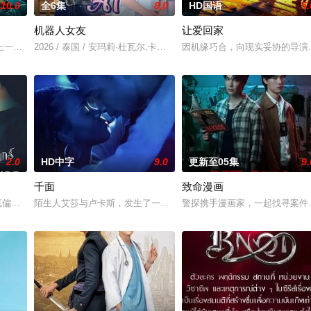
10.0
全6集
8.0
HD国语
5.
机器人女友
让爱回家
，牵引出“婴胎报仇”，“娘娘索命”等一连串妖异事件，张天盛虽被种种诡怪
一起离奇的神像杀人事件，勘案过程中，牵引出“婴胎报仇”，“娘娘索命”等
2026 / 泰国 / 安玛莉·杜瓦尔,卡薇萨拉·辛普洛
因机缘巧合，向现实妥协的导演
2.0
HD中字
9.0
更新至05集
9.
千面
致命漫画
与同学进山科考，却因遭遇飓风来袭而失联。救援副队长陈霖奉命带队深入丛林
底偏离了轨道，她采访的对象是泰国著名房地产集团继承人Khae-arun。表面看来，
陌生人艾莎与卢卡斯，发生了一场荒唐意外的一夜情。突如其来的警
警探携手漫画家，一起找寻案件