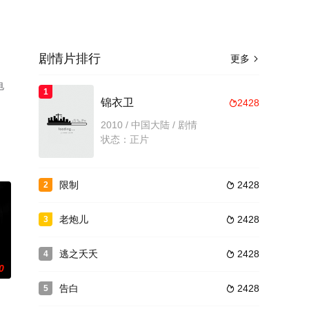
剧情片排行
更多

电
1
锦衣卫
2428

2010 / 中国大陆 / 剧情
状态：正片
限制
2428
2

老炮儿
2428
3

逃之夭夭
2428
4

0
告白
2428
5
