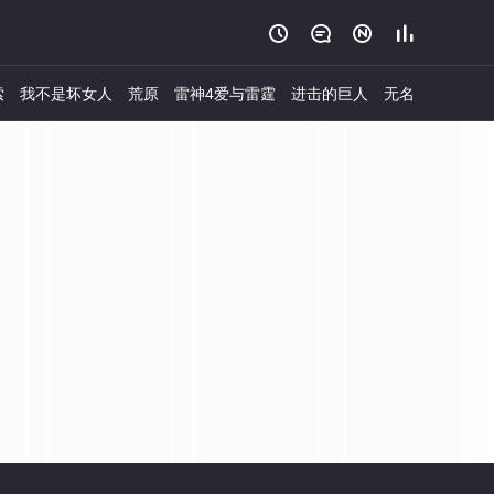




索
我不是坏女人
荒原
雷神4爱与雷霆
进击的巨人
无名