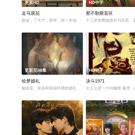
更新HD
2.0
HD中字
走马观花
那不勒斯盲区
新波，丁大宁，郭华，程一木他们毕业于同一所大学。他们和很
十三岁的费德里科与苏西，
更新至08集
4.0
HD中字
绘梦婚礼
决斗1971
被欢笑、笑容和祝福环绕的婚礼仅仅是爱情生活的起点。未来还有许
主人公是一个叫戴维·曼恩（丹