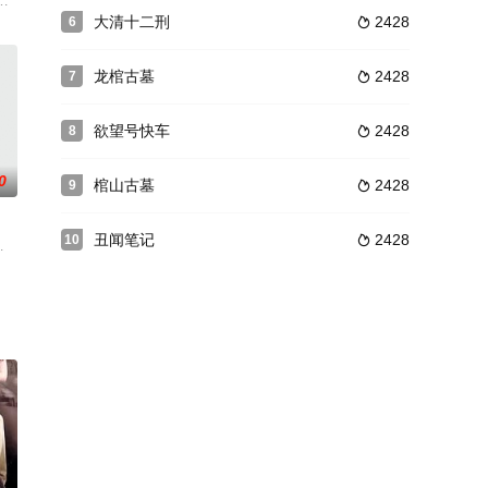
，林 霜子
妻，柴米油盐酱醋茶，种种生活现状让他们的情感出现了
高级警官，跟朋友计划抢劫一家赌场的故事，发生在夜晚的巴黎蒙马特区的暗处
、米娅·高斯将出演以女性为主导的奇幻动作片[求救信号](Mayday，暂译)。本片
大清十二刑
2428
6

龙棺古墓
2428
7

欲望号快车
2428
8

0
棺山古墓
2428
9

丑闻笔记
2428
10

的真实贝多芬，
梁家辉做了上海的巡捕，他找来昔日战友李子雄、郑浩南
ny Murphy 饰）请假陪同男友凯文·皮特森（迪恩·凯恩 Dea
恩皮彻尔·凯特玛妮,吉拉维奇·蓬帕吉特,Sakrat,Ruekthamrong,彭佩特齐·潘功,阿帕