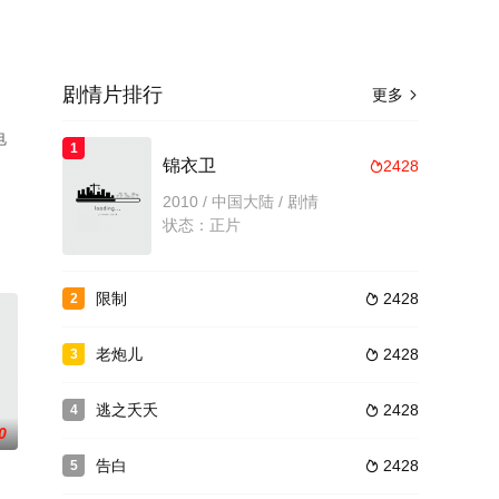
剧情片排行
更多

电
1
锦衣卫
2428

2010 / 中国大陆 / 剧情
状态：正片
限制
2428
2

老炮儿
2428
3

逃之夭夭
2428
4

0
告白
2428
5
