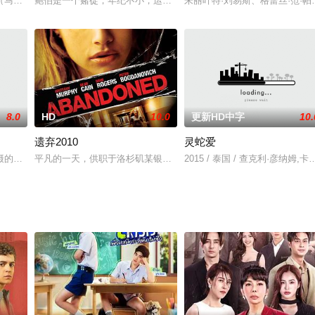
在学校 举办的模特大赛中意外卷入了商业战争 在英华集团董事长鹿嘉轩的操作下
（马晓晴 饰）和安于现状的小号手大明（葛优 饰）是一对结婚两年多的小夫
鲍伯是一个赌徒，年纪不小，运气却不好。本片描写他的好友—一个
朱丽叶特·刘易斯、格蕾丝·范·帕滕
8.0
HD
10.0
更新HD中字
10.
遗弃2010
灵蛇爱
天才，原来竟是秘书一手捏造的“神话”？本片揭开历史迷雾，讲述一个粗俗邋遢
摄的民初动作片，描述四名曾经一齐被俘虏的军人在解甲归田后各散东西，其中
平凡的一天，供职于洛杉矶某银行的经理玛丽·沃什（布莉特妮·墨菲 Britta
2015 / 泰国 / 查克利·彦纳姆,卡