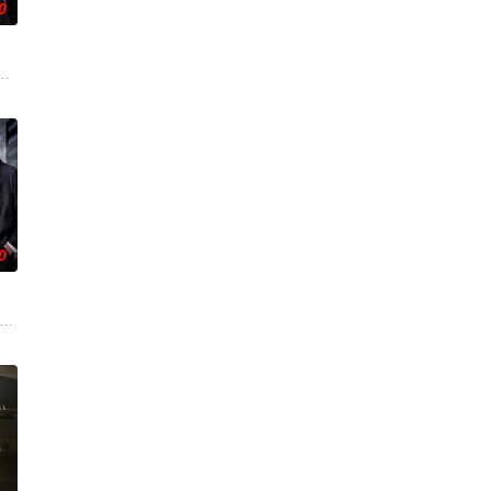
0
，却有一个共同的愿
掌控并彻底改变了命运。但在这里他们也将迎来一个盲区
his co
争夺强大的蒂纳拉王朝领导权。法克法一生都在证明自己是合法继承人，但当
0
过所有考验，
公路上独自驾车。随后一辆大卡车出现了，
n't Be Too Emotional อย่าขอพี่เจน影视化3月23日作家FB透