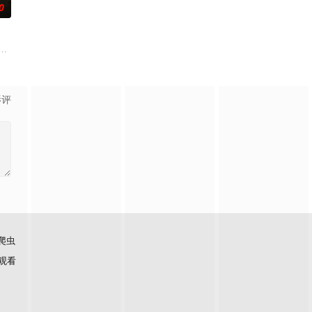
0
委托私家侦探追查真相，誓要找出躲在屏幕背后的始作俑者。随着调查深入，侦
th the care of an alcoholic father-in-l
影评
爬虫
观看