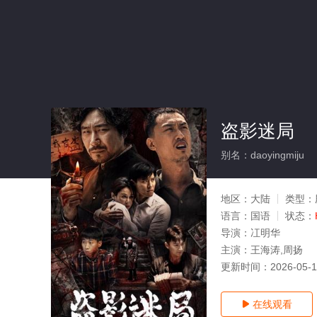
盗影迷局
别名：daoyingmiju
地区：
大陆
类型：
语言：
国语
状态：
导演：
冮明华
主演：
王海涛,周扬
更新时间：
2026-05-
在线观看
