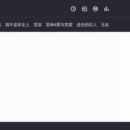




索
我不是坏女人
荒原
雷神4爱与雷霆
进击的巨人
无名