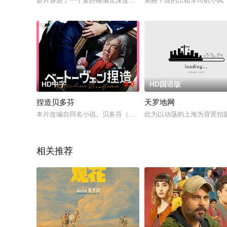
影片讲述了一个爱好睡懒觉深度缺 乏自信的“中二”模特林霜子，
美丽干练的出租车司机小凤
HD中字
8.0
HD国语版
捏造贝多芬
天罗地网
本片改编自同名小说。贝多芬（古田新太 饰），众人心中的孤高
此为以动荡的上海为背景拍
相关推荐