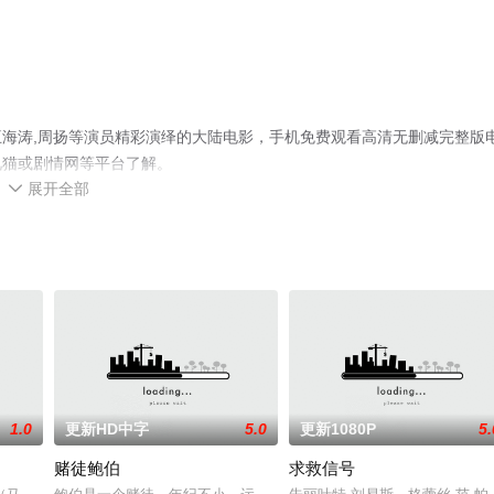
海涛,周扬等演员精彩演绎的大陆电影，手机免费观看高清无删减完整版
视猫或剧情网等平台了解。
展开全部

1.0
更新HD中字
5.0
更新1080P
5.
赌徒鲍伯
求救信号