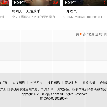
3.0
HD中字
2.0
HD中字
2.
网内人：无脸杀手
一介农民
ngpao,Guide,Piyawat,Khongs
能够实现人们愿望的神秘零食，以及人们来到那里展开一段魔法般的故事。
少女不堪网络上汹涌的匿名暴力，选择结束年轻的生命。悲愤的家属
A newly widowed mother is left wi
共
0
条 “盗影迷局” 
S订阅
百度蜘蛛
神马爬虫
搜狗蜘蛛
奇虎地图
谷歌地图
必应
花电影网
提供未删减高清电影、动漫新番、综艺娱乐、热播电视剧全集免费在线
Copyright © 2020 ldgys.com All Rights Reserved
陕ICP备00100293号