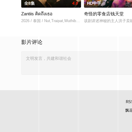
全8集
4.0
HD中字
Zantiis คิดถึงเธอ
奇怪的零食店钱天堂
2026 / 泰国 / Nut,Traipat,Wuthibowornnant,Team,Tatchanon,Tho
该剧讲述神秘的主人洪子卖
影片评论
RS
飘