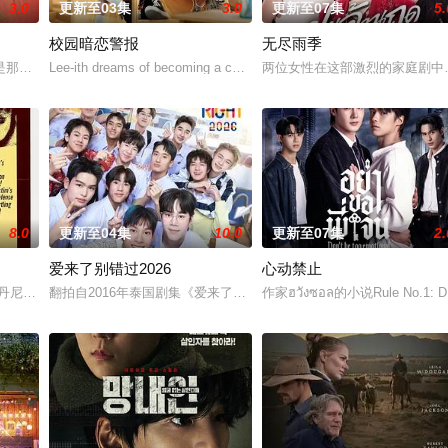
3.0
更新至03集
3.0
更新至07集
5.
校园暗恋警报
无尽雨季
多年轻人一样，自以为是，敏感错弱，没有被认可的才华。他们来自不同的地方
是那不勒斯两大死敌大佬的后代。突然间生活变成了一场绝望的狂飙，彻底脱离
Lee-ith dreams of becoming a cool indie rock musician. Because of 
两位女性在这部激烈的家庭剧中
8.0
更新至04集
10.0
更新至07集
2.
爱来了别错过2026
心动禁止
多障碍等待着两人共同跨越。Runch和Neen都曾梦想她们能够携手顺利通
尼斯·韦弗 Dennis Weaver 饰）的中年男人，这天他在空无一人的州际
翻拍自2016年泰国剧集《爱来了别错过》。
作家ฮวังซอล的小说Rule No.1: Do