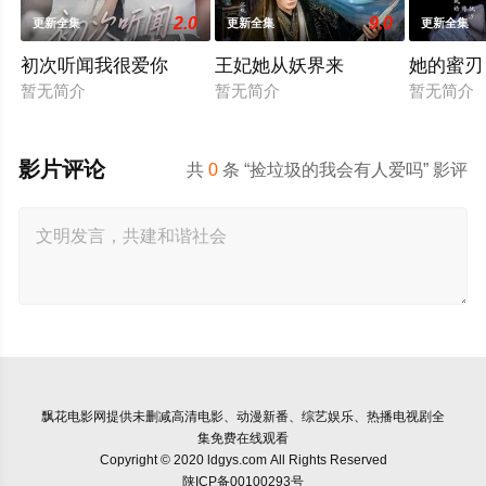
2.0
9.0
更新全集
更新全集
更新全集
初次听闻我很爱你
王妃她从妖界来
她的蜜刃
暂无简介
暂无简介
暂无简介
影片评论
共
0
条 “捡垃圾的我会有人爱吗” 影评
飘花电影网
提供未删减高清电影、动漫新番、综艺娱乐、热播电视剧全
集免费在线观看
Copyright © 2020 ldgys.com All Rights Reserved
陕ICP备00100293号