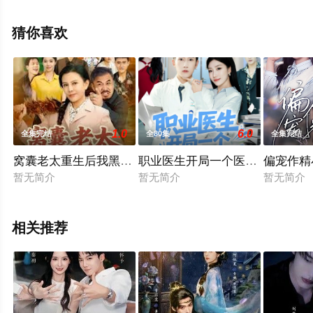
删减完整版电视剧全集就上飘花影院，热播电视剧提前免
费观看，更多剧情信息可移步至豆瓣电视剧、电视猫或剧
猜你喜欢
情网等平台了解。
1.0
6.0
全集完结
全80集
全集完结
窝囊老太重生后我黑化了
职业医生开局一个医疗修改器
偏宠作精
暂无简介
暂无简介
暂无简介
相关推荐