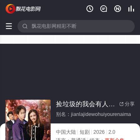






捡垃圾的我会有人爱吗(全集)
分享

别名：jianlajidewohuiyourenaima
中国大陆
短剧
2026
2.0