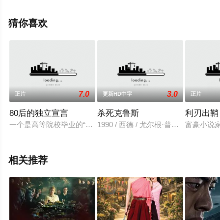
看高清无删减完整版电影大全就上飘花影院，更多剧情信
息可移步至豆瓣电影、电视猫或剧情网等平台了解。
猜你喜欢
7.0
3.0
正片
更新HD中字
正片
80后的独立宣言
杀死克鲁斯
利刃出鞘
一个是高等院校毕业的“白富美”，一个是留学归来的“高富帅”，他
1990 / 西德 / 尤尔根·普洛斯诺,帕齐
富豪小说
相关推荐