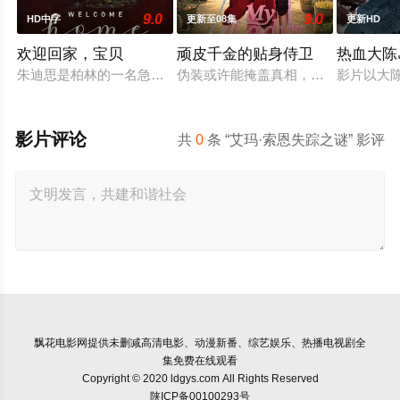
9.0
9.0
HD中字
更新至08集
更新HD
欢迎回家，宝贝
顽皮千金的贴身侍卫
热血大陈
朱迪思是柏林的一名急诊医生。当她从奥地利的一家人那里继承
伪装或许能掩盖真相，却永远无法隐
影片以大
影片评论
共
0
条 “艾玛·索恩失踪之谜” 影评
飘花电影网
提供未删减高清电影、动漫新番、综艺娱乐、热播电视剧全
集免费在线观看
Copyright © 2020 ldgys.com All Rights Reserved
陕ICP备00100293号