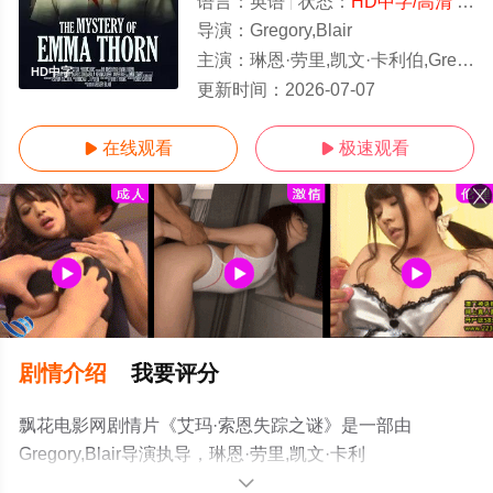
语言：
英语
状态：
HD中字/高清
- 免费在线观看
导演：
Gregory,Blair
主演：
琳恩·劳里,凯文·卡利伯,Gregory,Blair
HD中字
更新时间：
2026-07-07
在线观看
极速观看


剧情介绍
我要评分
飘花电影网剧情片《艾玛·索恩失踪之谜》是一部由
Gregory,Blair导演执导，琳恩·劳里,凯文·卡利
伯,Gregory,Blair等演员精彩演绎的美国电影，手机免费观
