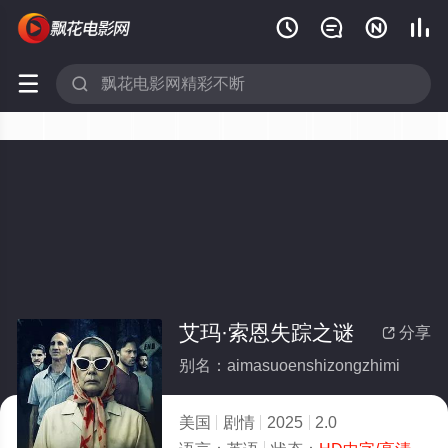






艾玛·索恩失踪之谜
分享

别名：aimasuoenshizongzhimi
美国
剧情
2025
2.0