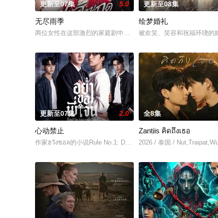
更新至07集
5.0
更新至08集
无尽雨季
绘梦婚礼
两位女性在这部激烈的家庭剧中争夺强大的蒂纳拉王朝领导权。
被欢笑、笑容和祝福环绕的婚
更新至07集
2.0
全8集
心动禁止
Zantiis คิดถึงเธอ
作家ฮวังซอล的小说Rule No.1: Don't Be Too Emotional อย่า
2026 / 泰国 / Nut,Traipat,W