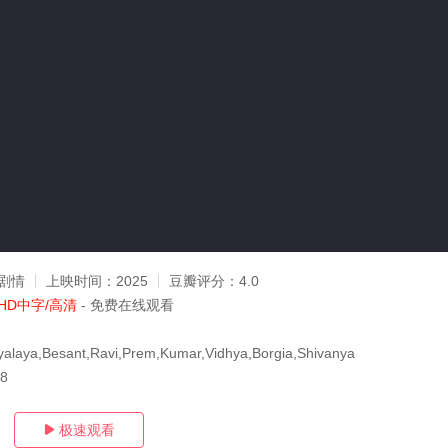
剧情
上映时间：
2025
豆瓣评分：
4.0
HD中字/高清
- 免费在线观看
aya,Besant,Ravi,Prem,Kumar,Vidhya,Borgia,Shivanya
08
极速观看
