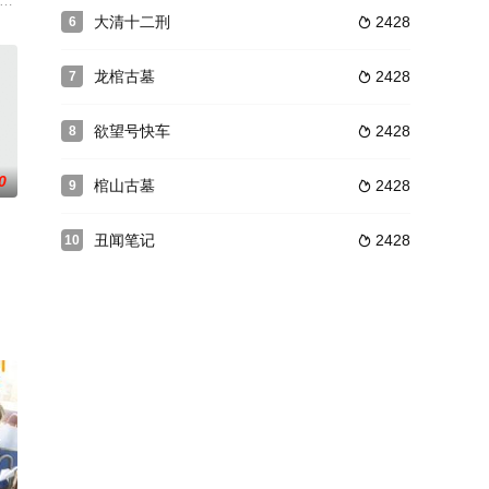
，他必
现，意外地改变了莫三妹对职业和生活的态度。
hn Malkovich 饰）凭借自己的聪明才智从一个名不见经传的穷小子摇
ds被迫与一名致命、有魅力的杀手生活在一起。
大清十二刑
2428
6

龙棺古墓
2428
7

欲望号快车
2428
8

0
棺山古墓
2428
9

丑闻笔记
2428
10

案组督察何家安
外预定的新房子居住。惠子是一名干练独立的律师，因此
逢后，已经是著名乐手的布朗爱上了朋友之妻……皮埃尔是小提琴演奏者，邀请