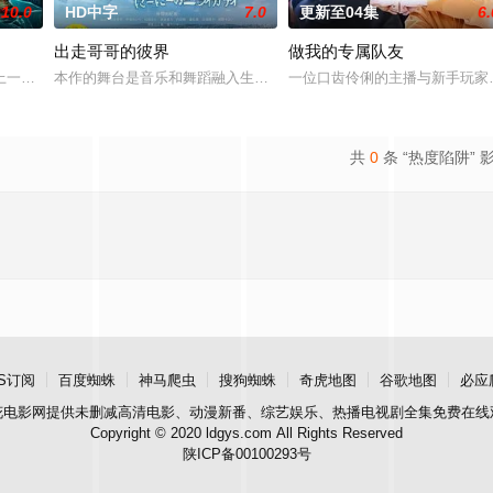
10.0
HD中字
7.0
更新至04集
6.
出走哥哥的彼界
做我的专属队友
-in-l
一起离奇的神像杀人事件，勘案过程中，牵引出“婴胎报仇”，“娘娘索命”等
本作的舞台是音乐和舞蹈融入生活的冲绳。与母亲朱音、妹妹舞一起
一位口齿伶俐的主播与新手玩家！
共
0
条 “热度陷阱” 
S订阅
百度蜘蛛
神马爬虫
搜狗蜘蛛
奇虎地图
谷歌地图
必应
花电影网
提供未删减高清电影、动漫新番、综艺娱乐、热播电视剧全集免费在线
Copyright © 2020 ldgys.com All Rights Reserved
陕ICP备00100293号