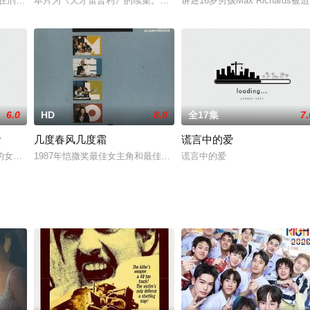
西·平克曼（艾美奖得主亚伦·保尔饰演）再次与粉丝见面。杰西戏剧性地逃出囚禁后
）在刑满释放不久后的一次出殡中，遇到了孤儿武小文（杨恩又 饰），小文的出
本片为《天才雷普利》的续集。在上一集中，雷普利（约翰·马尔科维奇 Jo
讲述16岁男孩Max Richar
6.0
HD
6.0
全17集
7.
看
几度春风几度霜
谎言中的爱
，另一名警员高志伟(林家栋)平安而回，失枪却接连牵涉不同的抢劫谋杀案重
的女孩木村初实（吉仓葵 饰）随母亲惠子（朝加真由美 饰）搬到了之前在郊
1987年恺撒奖最佳女主角和最佳男配角获得者。讲述了两个旧友重
谎言中的爱