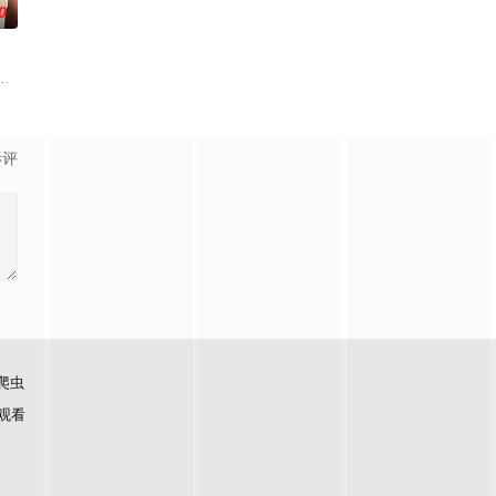
0
一连串妖异事件，张天盛虽被种种诡怪幻象阻碍，却坚
生活的照屋踊，憧憬舞蹈学校的丽莎，开始了舞蹈生涯。朱音为了支撑家数在酒
顶级主播Thi追捕神秘玩家Zo，后者竟屡次击败他。一场原本只为猎杀对手的
影评
爬虫
观看