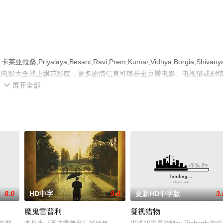
alaya,Besant,Ravi,Prem,Kumar,Vidhya,Borgia,Shivany
版电影大全就上飘花影院，更多剧情信息可移步至豆瓣电影、电视猫或剧
展开全部

8.0
HD中字
9.0
更新HD中字版
3.
魔鬼雷普利
凝视猎物