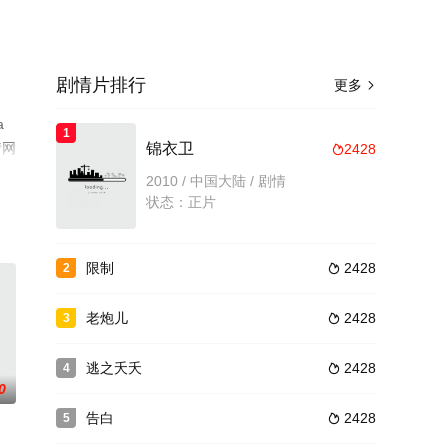
剧情片排行
更多

a
1
情网
锦衣卫
2428

2010 / 中国大陆 / 剧情
状态：正片
限制
2428
2

老炮儿
2428
3

逃之夭夭
2428
4

0
告白
2428
5
