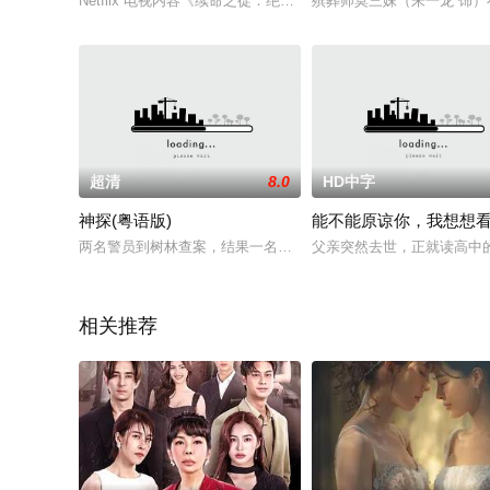
Netflix 电视内容《续命之徒：绝命毒师电影》回归，主角杰
殡葬师莫三妹（朱一龙 饰
超清
8.0
HD中字
神探(粤语版)
能不能原谅你，我想想
两名警员到树林查案，结果一名警员王国柱(李国麟)连人带枪失踪
父亲突然去世，正就读高中
相关推荐