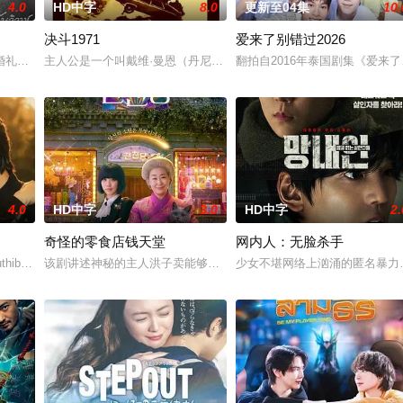
4.0
HD中字
8.0
更新至04集
10.
决斗1971
爱来了别错过2026
法克法一生都在证明自己是合法继承人，但当她终生的敌人帕普瓦特归来夺走一
礼仅仅是爱情生活的起点。未来还有许多障碍等待着两人共同跨越。Runch和
主人公是一个叫戴维·曼恩（丹尼斯·韦弗 Dennis Weaver 饰
翻拍自2016年泰国剧集《爱来
4.0
HD中字
3.0
HD中字
2.
奇怪的零食店钱天堂
网内人：无脸杀手
ขอพี่เจน影视化3月23日作家FB透
uthibowornnant,Team,Tatchanon,Thongpao,Guide,Piyawat,Khongs
该剧讲述神秘的主人洪子卖能够实现人们愿望的神秘零食，以及人们
少女不堪网络上汹涌的匿名暴力