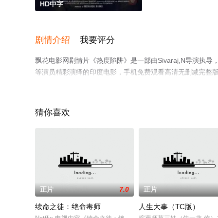
HD中字
剧情介绍
我要评分
飘花电影网剧情片《热度陷阱》是一部由Sivaraj,N导演执导，卡莱亚拉桑,Priy
等演员精彩演绎的印度电影，手机免费观看高清无删减完整
等平台了解。
猜你喜欢
正片
7.0
正片
续命之徒：绝命毒师
人生大事（TC版）