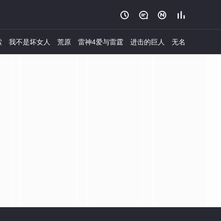




索
我不是坏女人
荒原
雷神4爱与雷霆
进击的巨人
无名