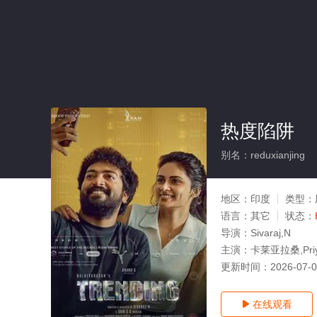
热度陷阱
别名：reduxianjing
地区：
印度
类型：
语言：
其它
状态：
导演：
Sivaraj,N
主演：
卡莱亚拉桑,Priyal
更新时间：
2026-07-
在线观看
