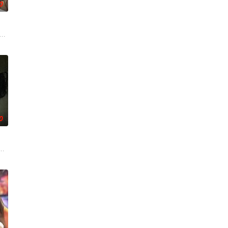
0
切时，她的世界开始
Neen都曾梦想她们能够携手顺利通过所有考验，
）的中年男人，这天他在空无一人的州际公路上独自驾车。随后一辆大卡车出现了，
了别错过》。
0
来到那里展开一段魔法般的故事。
，选择结束年轻的生命。悲愤的家属委托私家侦探追查真相，誓要找出躲在屏