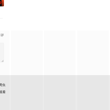
0
名MC。《我是SOLO》由恋爱真
季回归，据tvN方面透露，该节目将依然保留刘在锡、曹世镐的固定班底，预
早已在韩国料理界闯出名号，成为备受瞩目的主厨，却多年未回到第一线当"台前厨
影评
爬虫
观看