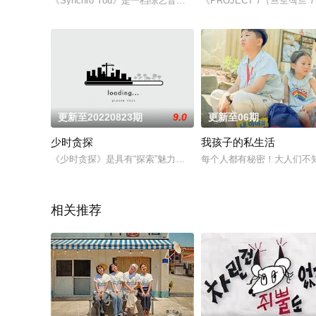
《Synchro You》是一档综艺音乐秀节目，节目里将由AI打造出
《PROJECT 7（프로젝트 
更新至20220823期
9.0
更新至06期
少时贪探
我孩子的私生活
《少时贪探》是具有“探索”魅力的传奇女子组合少女时代“探索”
每个人都有秘密！大人们不
相关推荐