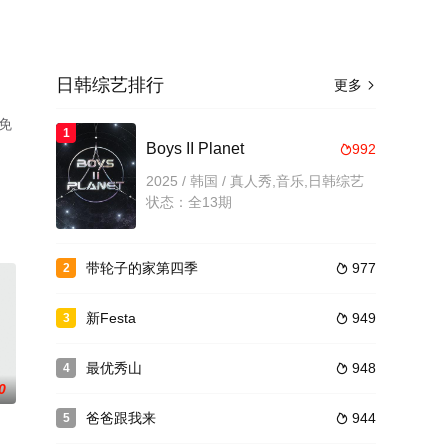
日韩综艺排行
更多

免
1
Boys II Planet
992

2025 / 韩国 / 真人秀,音乐,日韩综艺
状态：全13期
带轮子的家第四季
977
2

新Festa
949
3

最优秀山
948
4

0
爸爸跟我来
944
5
