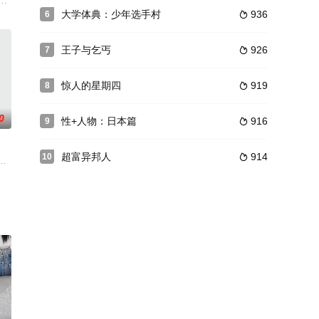
在韩国JTBC电视台播
8月1日推出第2季。《团结才能踢》第2季将举办足球选秀，这次要挑战全国制
大学体典：少年选手村
936
6

而斗争。具有不同理念的12人在9天的集体住宿期间形成一个社群的社会实验
王子与乞丐
926
7

惊人的星期四
919
8

0
性+人物：日本篇
916
9

超富异邦人
914
10

录片等多种形式
的开始！现在公开了孩子们在没有父母的地方异想天开的
Tube而不是tvn公开。