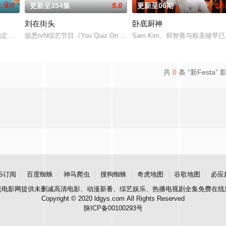
4.0
更新至354集
5.0
更新至06期
10.
刘在街头
卧底厨神
确定成为SBS PLUS、skyTV的NQQ频道播出的新约会节目《我是SOLO》3
据悉tvN综艺节目《You Quiz On The Block》即将携第二
Sam Kim、郑智善与权圣晙
共
0
条 “新Festa” 
S订阅
百度蜘蛛
神马爬虫
搜狗蜘蛛
奇虎地图
谷歌地图
必应
花电影网
提供未删减高清电影、动漫新番、综艺娱乐、热播电视剧全集免费在线
Copyright © 2020 ldgys.com All Rights Reserved
陕ICP备00100293号