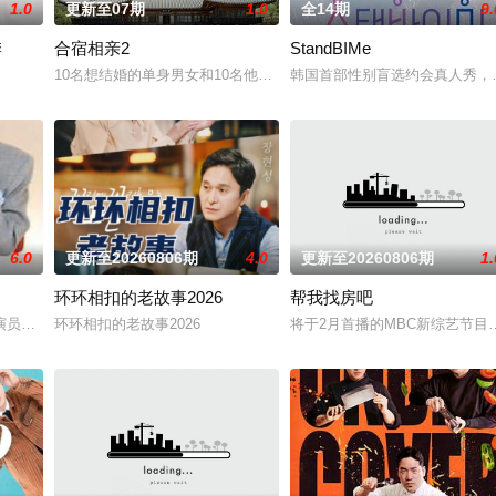
1.0
更新至07期
1.0
全14期
9.
季
合宿相亲2
StandBIMe
10名想结婚的单身男女和10名他们的母亲一起合住了6天5夜，为了“
韩国首部性别盲选约会真人秀，
6.0
更新至20260806期
4.0
更新至20260806期
1.
环环相扣的老故事2026
帮我找房吧
播出。
员刘寅娜主持的疗癒系YT综艺节目，主打听觉型YouTube的特殊概念。，
环环相扣的老故事2026
将于2月首播的MBC新综艺节