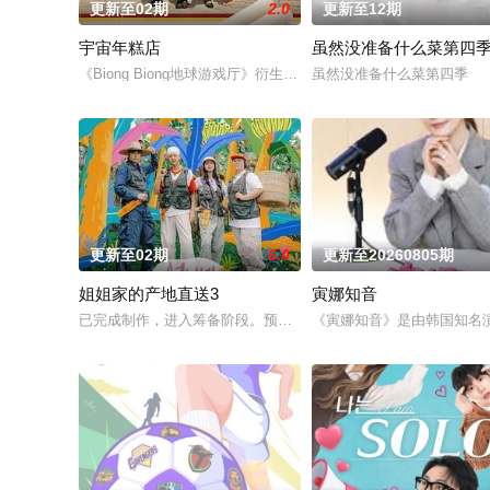
更新至02期
2.0
更新至12期
宇宙年糕店
虽然没准备什么菜第四
《Biong Biong地球游戏厅》衍生综艺
虽然没准备什么菜第四季
更新至02期
6.0
更新至20260805期
姐姐家的产地直送3
寅娜知音
已完成制作，进入筹备阶段。预计将于明年初开拍，并于下半年
《寅娜知音》是由韩国知名演