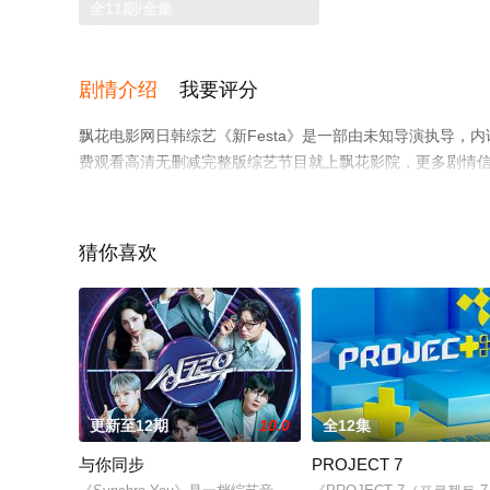
全11期/全集
剧情介绍
我要评分
飘花电影网日韩综艺《新Festa》是一部由未知导演执导，
费观看高清无删减完整版综艺节目就上飘花影院，更多剧情
猜你喜欢
更新至12期
10.0
全12集
与你同步
PROJECT 7