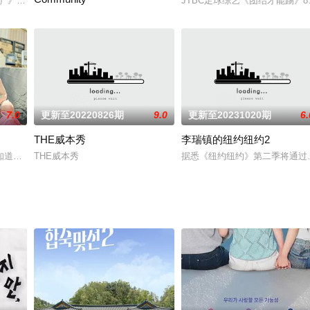
与原版舞台99\\%相似的演出，并找出顶级歌手们呈现的1\\%的翻唱舞台。
7）》是由Studio Slam和SLL制作的全球男子组合选秀节目，2024年10月18日
JTBC足球综艺《团结才能踢》
是一种理念生存类型节目，价值观截然相反的出演者们为了金钱和权力
7.0
更新至20220826期
9.0
更新至20231020期
6.
THE威本秀
李瑞镇的纽约纽约2
多彩的综艺世界的节目。在节目中，少女时代成员们将进行真人秀、游戏秀、纪
知道的我孩子的私生活，好奇吗？从了解我的孩子开始，就是明智的育儿和教育
THE威本秀
据悉《纽约纽约》第二季将通过You