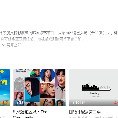
内详等演员精彩演绎的韩国综艺节目，大结局剧情已揭晓（全11期），手机
信息可移步至豆瓣综艺、电视猫或剧情网等平台了解。
展开全部

1.0
全12期
8.0
全108期
5.
思想验证区域：The
团结才能踢第二季
Community