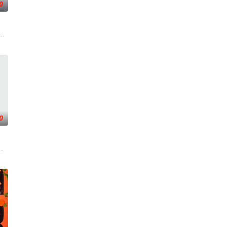
0
结婚”的一个目标而奔跑。
展现多样爱情的可能性。他爱她，他爱他，她爱她。是兄弟，是姐妹，是情敌
0
以访谈形式与来宾一起分享恋爱与生活故事，这一季
目《帮我找房吧》是综艺史上首个房地产真人秀，节目中朴娜莱和金淑将作为队