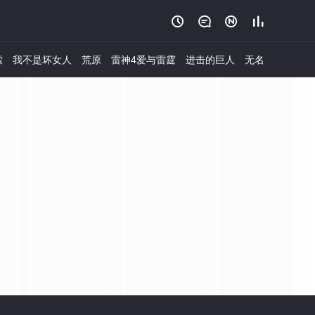




索
我不是坏女人
荒原
雷神4爱与雷霆
进击的巨人
无名