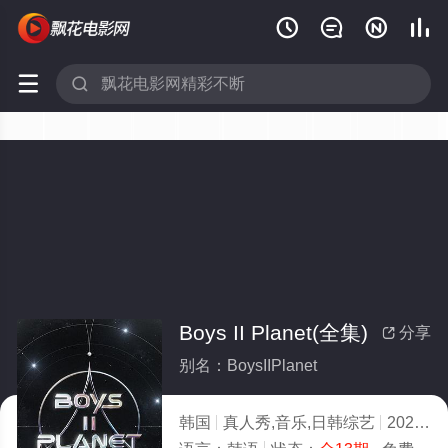






Boys II Planet(全集)
分享

别名：BoysIIPlanet
韩国
真人秀,音乐,日韩综艺
2025
5