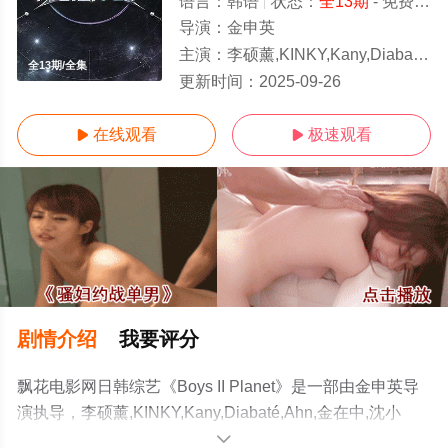
语言：
韩语
状态：
全13期
- 免费在线观看
导演：
金申英
主演：
李硕薰,KINKY,Kany,Diabaté,Ahn,金在中,沈小婷,JLLICK,林韩星,孝琳,白久英,JUSTHIS,章昊,成韩彬,柳
全13期/全集
更新时间：
2025-09-26
在线观看
极速观看


剧情介绍
我要评分
飘花电影网日韩综艺《Boys II Planet》是一部由金申英导
演执导，李硕薰,KINKY,Kany,Diabaté,Ahn,金在中,沈小
婷,JLLICK,林韩星,孝琳,白久英,JUSTHIS,章昊,成韩彬,柳冈
