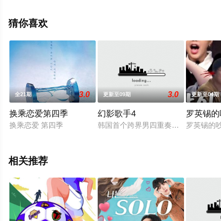
旻,李协,金东玧等演员精彩演绎的韩国综艺节目，大结局剧
情已揭晓（全13期），手机免费观看高清无删减完整版综
猜你喜欢
艺节目就上飘花影院，更多剧情信息可移步至豆瓣综艺、
电视猫或剧情网等平台了解。
3.0
3.0
全21期
更新至09期
更新至04期
换乘恋爱第四季
幻影歌手4
罗英锡的
换乘恋爱 第四季
韩国首个跨界男四重奏节目《幻影歌手》汇集
罗英锡的
相关推荐