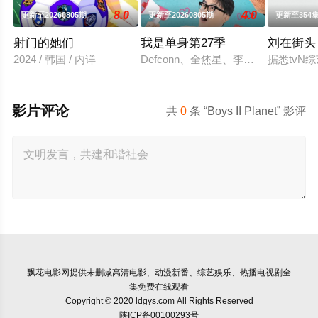
8.0
4.0
更新至20260805期
更新至20260805期
更新至354
射门的她们
我是单身第27季
刘在街头
2024 / 韩国 / 内详
Defconn、全烋星、李伊庚确定成为S
据悉tvN
影片评论
共
0
条 “Boys II Planet” 影评
飘花电影网
提供未删减高清电影、动漫新番、综艺娱乐、热播电视剧全
集免费在线观看
Copyright © 2020 ldgys.com All Rights Reserved
陕ICP备00100293号