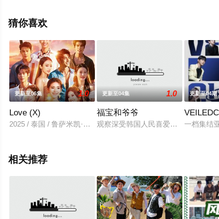
观看高清无删减完整版综艺节目就上飘花影院，更多剧情
信息可移步至豆瓣综艺、电视猫或剧情网等平台了解。
猜你喜欢
1.0
1.0
更新至06集
更新至04集
更新至04期
Love (X)
福宝和爷爷
VEILED
2025 / 泰国 / 鲁萨米凯·法格伦德,玫缇卡·吉勒诺拉帕,达尔姆泰·普兰西普,克丽
观察深受韩国人民喜爱的熊猫福宝和
一档集结
相关推荐