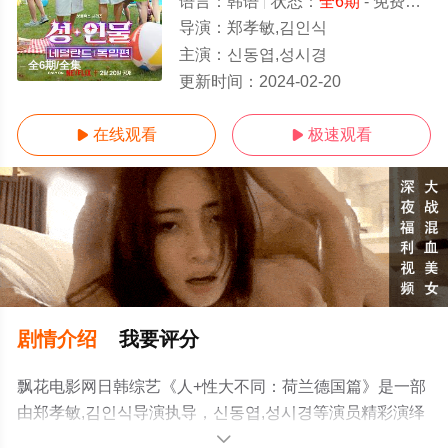
语言：
韩语
状态：
全6期
- 免费在线观看
导演：
郑孝敏,김인식
主演：
신동엽,성시경
全6期/全集
更新时间：
2024-02-20
在线观看
极速观看


剧情介绍
我要评分
飘花电影网日韩综艺《人+性大不同：荷兰德国篇》是一部
由郑孝敏,김인식导演执导，신동엽,성시경等演员精彩演绎
的韩国综艺节目，大结局剧情已揭晓（全6期），手机免费
