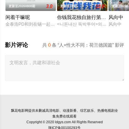
3.0
10.0
更新至20260808期
更新至10期
更新至02期
闲着干嘛呢
你钱我花独自旅行第五季
风向中
金泰浩PD和刘在锡一起合作的MBC新综艺《闲着干嘛呢？》将
<니돈내산 독박투어>의 3번째 시즌 -
风向中
影片评论
共
0
条 “人+性大不同：荷兰德国篇” 影评
飘花电影网
提供未删减高清电影、动漫新番、综艺娱乐、热播电视剧全
集免费在线观看
Copyright © 2020 ldgys.com All Rights Reserved
陕ICP备00100293号