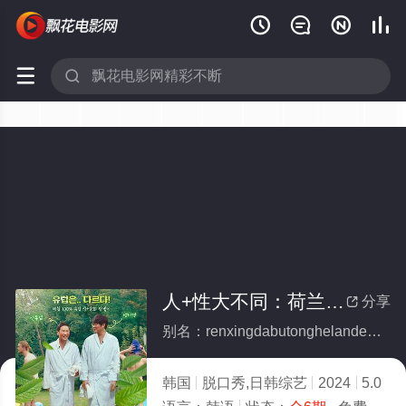






人+性大不同：荷兰德国篇(全集)
分享

别名：renxingdabutonghelandeguopian
韩国
脱口秀,日韩综艺
2024
5.0