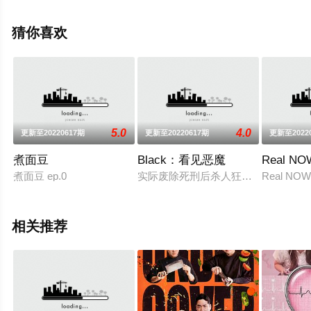
节目就上飘花影院，更多剧情信息可移步至豆瓣综艺、电
视猫或剧情网等平台了解。
猜你喜欢
5.0
4.0
更新至20220617期
更新至20220617期
更新至2022
煮面豆
Black：看见恶魔
Real NO
煮面豆 ep.0
实际废除死刑后杀人狂魔的他们现在
Real NOW
相关推荐