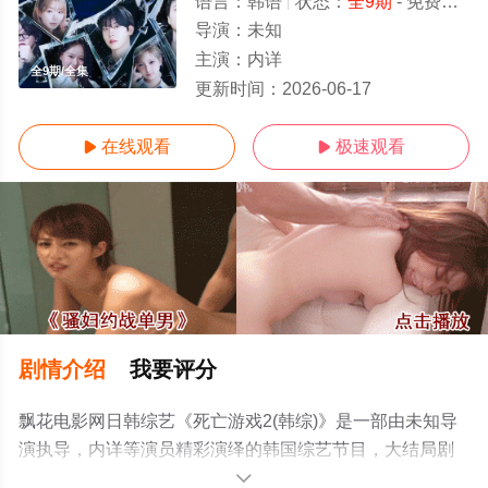
语言：
韩语
状态：
全9期
- 免费在线观看
导演：
未知
主演：
内详
全9期/全集
更新时间：
2026-06-17
在线观看
极速观看


剧情介绍
我要评分
飘花电影网日韩综艺《死亡游戏2(韩综)》是一部由未知导
演执导，内详等演员精彩演绎的韩国综艺节目，大结局剧
情已揭晓（全9期），手机免费观看高清无删减完整版综艺
