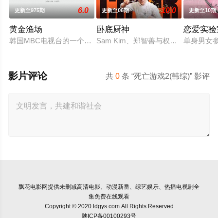
6.0
10.0
更新至975期
更新至06期
更新至10期
黄金渔场
卧底厨神
恋爱实验
韩国MBC电视台的一个类似电台的脱口秀谈话节目，主题是看得见
Sam Kim、郑智善与权圣晙早已
单身男女
影片评论
共
0
条 “死亡游戏2(韩综)” 影评
飘花电影网
提供未删减高清电影、动漫新番、综艺娱乐、热播电视剧全
集免费在线观看
Copyright © 2020 ldgys.com All Rights Reserved
陕ICP备00100293号