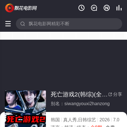






死亡游戏2(韩综)(全集)
分享

别名：siwangyouxi2hanzong
韩国
真人秀,日韩综艺
2026
7.0